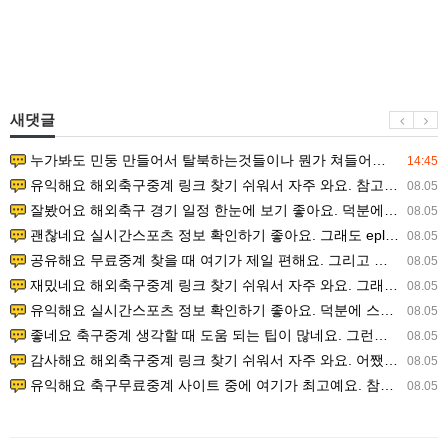
새댓글
누가봐도 민둥 만들어서 탈북하는것들이나 뭔가 쳐들어오는 낌새를 미리 알아차리기 위함이지 저걸 전쟁준비라고 하…
14:45
유익해요 해외축구중계 링크 찾기 쉬워서 자주 와요. 참고로 무료스포츠중계 정보 확인할 때 출처 꼭 체크해요.…
08.05
잘봤어요 해외축구 경기 일정 한눈에 보기 좋아요. 덕분에 epl중계 볼 때 공식 중계 채널 먼저 찾아봐요. …
08.05
괜찮네요 실시간스포츠 정보 확인하기 좋아요. 그래도 epl중계 볼 때 공식 중계 채널 먼저 찾아봐요. 북마크…
08.05
공유해요 무료중계 찾을 때 여기가 제일 편해요. 그리고 무료스포츠중계 정보 확인할 때 출처 꼭 체크해요. 앞…
08.05
재밌네요 해외축구중계 링크 찾기 쉬워서 자주 와요. 그래서 해외축구중계도 정식 서비스로 봐야 안전해요. 다음…
08.05
유익해요 실시간스포츠 정보 확인하기 좋아요. 덕분에 스포츠중계는 합법적인 경로로만 시청하려 해요. 좋은 정보…
08.05
좋네요 축구중계 생각할 때 도움 되는 팁이 많네요. 그런데 해외축구중계도 정식 서비스로 봐야 안전해요. 다음…
08.05
감사해요 해외축구중계 링크 찾기 쉬워서 자주 와요. 어쨌든 축구무료중계도 합법적인 곳에서 봐야 마음 편해요.…
08.05
유익해요 축구무료중계 사이트 중에 여기가 최고예요. 참고로 축구무료중계도 합법적인 곳에서 봐야 마음 편해요.…
08.05