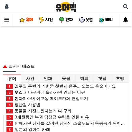
유머
사건
만화
웃썰
해외
핫
실시간 베스트
사건
만화
웃썰
해외
핫딜
후방
유머
일주일 두번의 기회중 첫번째 음주....오늘도 혼술이네요
1
쫒길때 나무위에 올라가면 안되는 이유
2
찐따미소녀 여고생 메이드카페 면접보기
3
장난감 사용법
4
동물들 지진느낀다는거 다 구라
5
3개월동안 복권 당첨금 수령을 안한 이유
6
망해가던 장사를 살려낸 남자의 소울푸드 제육볶음의 위력 ㅋㅋ
7
일본의 양아치 카레
8