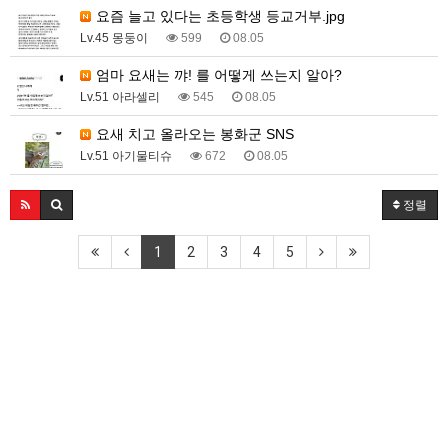
요즘 늘고 있다는 초등학생 등교거부.jpg
Lv.45 몽둥이
599
08.05
엄마 요새는 꺄! 를 어떻게 쓰는지 알아?
Lv.51 아라셀리
545
08.05
요새 치고 올라오는 봉화군 SNS
Lv.51 아기물티슈
672
08.05
정렬
1
2
3
4
5