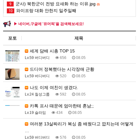
군사) 북한군이 전방 요새화 하는 이유.jpg
9
(1)
와이프랑 대화 안한지 일주일째
10
▶ 네이버,구글에 '유머픽'을 검색해보세요!
포토
제목
세계 담배 시총 TOP 15
Lv.59 버디버디
656
08.05
드디어 정복했다는 시각장애 근황
Lv.59 버디버디
520
08.05
나도 이제 여친이 생겼다.
Lv.24 칠성그룹
592
08.05
카톡 프사 때문에 엄마한테 혼남;;
Lv.19 슬라임
434
08.05
여러분 13살짜리가 복싱 좀 배웠다고 깝치는데 어떻게
…
Lv.59 버디버디
576
08.05