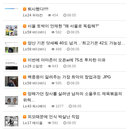
퇴사했다!!!!
Lv.24 우라칸
454
08.05
서울 토박이 안재현 "왜 서울로 독립해?"
Lv.59 버디버디
582
08.05
양산 기온 닷새째 40도 넘겨…‘최고기온 42도 가능성…
Lv.59 버디버디
488
08.05
이번에 아마존이 오픈ai에 75조 투자한 이유
Lv.29 소밀면
643
08.05
백종원이 알려주는 가장 최악의 창업과정 .JPG
Lv.59 버디버디
595
08.05
망해가던 장사를 살려낸 남자의 소울푸드 제육볶음의
위력…
Lv.43 픽시베이
1077
08.05
외모때문에 인식 박살난 직업
Lv.17 메이플
591
08.05