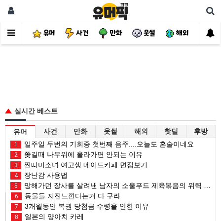
유머
사건
만화
웃썰
해외
핫
실시간 베스트
사건
만화
웃썰
해외
핫딜
후방
유머
일주일 두번의 기회중 첫번째 음주....오늘도 혼술이네요
1
쫒길때 나무위에 올라가면 안되는 이유
2
찐따미소녀 여고생 메이드카페 면접보기
3
장난감 사용법
4
망해가던 장사를 살려낸 남자의 소울푸드 제육볶음의 위력 ㅋㅋ
5
동물들 지진느낀다는거 다 구라
6
3개월동안 복권 당첨금 수령을 안한 이유
7
일본의 양아치 카레
8