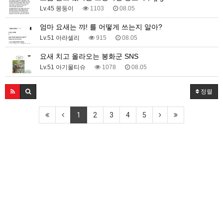
Lv.45 몽둥이
1103
08.05
엄마 요새는 꺄! 를 어떻게 쓰는지 알아?
Lv.51 아라셀리
915
08.05
요새 치고 올라오는 봉화군 SNS
Lv.51 아기물티슈
1078
08.05
정렬
1
2
3
4
5