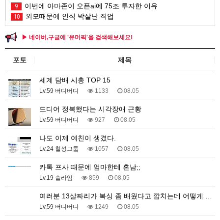
이번에 아마존이 오픈ai에 75조 투자한 이유
9
외모때문에 인식 박살난 직업
10
▶ 네이버,구글에 '유머픽'을 검색해보세요!
포토
제목
세계 담배 시총 TOP 15
Lv.59 버디버디
1133
08.05
드디어 정복했다는 시각장애 근황
Lv.59 버디버디
927
08.05
나도 이제 여친이 생겼다.
Lv.24 칠성그룹
1057
08.05
카톡 프사 때문에 엄마한테 혼남;;
Lv.19 슬라임
859
08.05
여러분 13살짜리가 복싱 좀 배웠다고 깝치는데 어떻게 …
Lv.59 버디버디
1249
08.05