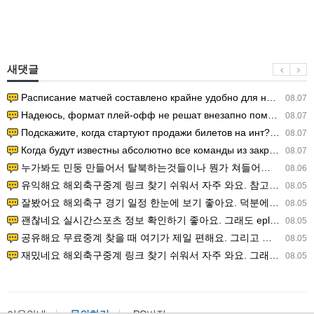
새댓글
Расписание матчей составлено крайне удобно для нашего часово…
08.07
Надеюсь, формат плей-офф не решат внезапно поменять. https:/…
08.07
Подскажите, когда стартуют продажи билетов на инт? https://g…
08.07
Когда будут известны абсолютно все команды из закрытых квали…
08.07
누가봐도 민둥 만들어서 탈북하는것들이나 뭔가 쳐들어오는 낌새를 미리 알아차리기 위함이지 저걸 전쟁준비라고 하…
08.06
유익해요 해외축구중계 링크 찾기 쉬워서 자주 와요. 참고로 무료스포츠중계 정보 확인할 때 출처 꼭 체크해요.…
08.05
잘봤어요 해외축구 경기 일정 한눈에 보기 좋아요. 덕분에 epl중계 볼 때 공식 중계 채널 먼저 찾아봐요. …
08.05
괜찮네요 실시간스포츠 정보 확인하기 좋아요. 그래도 epl중계 볼 때 공식 중계 채널 먼저 찾아봐요. 북마크…
08.05
공유해요 무료중계 찾을 때 여기가 제일 편해요. 그리고 무료스포츠중계 정보 확인할 때 출처 꼭 체크해요. 앞…
08.05
재밌네요 해외축구중계 링크 찾기 쉬워서 자주 와요. 그래서 해외축구중계도 정식 서비스로 봐야 안전해요. 다음…
08.05