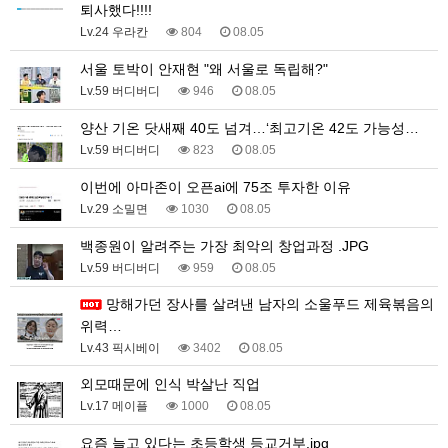
퇴사했다!!!!
Lv.24 우라칸
804
08.05
서울 토박이 안재현 "왜 서울로 독립해?"
Lv.59 버디버디
946
08.05
양산 기온 닷새째 40도 넘겨…‘최고기온 42도 가능성…
Lv.59 버디버디
823
08.05
이번에 아마존이 오픈ai에 75조 투자한 이유
Lv.29 소밀면
1030
08.05
백종원이 알려주는 가장 최악의 창업과정 .JPG
Lv.59 버디버디
959
08.05
망해가던 장사를 살려낸 남자의 소울푸드 제육볶음의
위력…
Lv.43 픽시베이
3402
08.05
외모때문에 인식 박살난 직업
Lv.17 메이플
1000
08.05
요즘 늘고 있다는 초등학생 등교거부.jpg