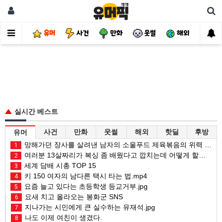
유머
사건
만화
웃썰
해외
핫
실시간 베스트
사건
만화
웃썰
해외
핫딜
후방
유머
망해가던 장사를 살려낸 남자의 소울푸드 제육볶음의 위력 ㅋㅋ
1
여러분 13살짜리가 복싱 좀 배웠다고 깝치는데 어떻게 할까요?
2
세계 담배 시총 TOP 15
3
키 150 여자의 남다른 택시 타는 법.mp4
4
요즘 늘고 있다는 초등학생 등교거부.jpg
5
요새 치고 올라오는 봉화군 SNS
6
지나가는 시민에게 큰 실수하는 유재석.jpg
7
나도 이제 여친이 생겼다.
8