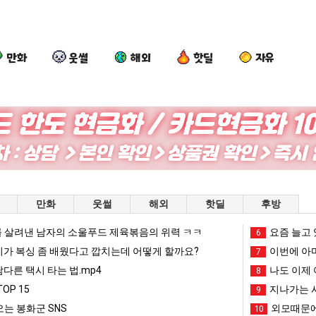
만화
웃썰
해외
핫딜
자유
백
나
요
엄
종
도
즘
마
원
이
늘
요
이
제
고
새
인식 박살난 직업
백종원이 알려주는 가장 최악의 창업과정 .JPG
나도 이제 여친이 생겼다.
요즘 늘고 있다는 초등학생 등교거부.jpg
엄마 요새는
만화
웃썰
해외
핫딜
후방
알
여
있
는
려
친
다
꺄!
 살려낸 남자의 소울푸드 제육볶음의 위력 ㅋㅋ
망해가던 장사를 살려낸 남자의 소울푸드 제육볶음의 위력 ㅋㅋ
세계 담배 시총 TOP 1
요즘 늘고 
08.05
08.05
6
주
이
는
를
?"
외모때문에 인식 박살난 직업
드디어 정복했다는 시각장애
리가 복싱 좀 배웠다고 깝치는데 어떻게 할까요?
08.05
08.05
이번에 아마
7
는
생
초
어
도’
요즘 늘고 있다는 초등학생 등교거부.jpg
나도 이제 여친이 생겼
08.05
08.05
남다른 택시 타는 법.mp4
나도 이제 
8
가
겼
등
떻
 이유
엄마 요새는 꺄! 를 어떻게 쓰는지 알아?
카톡 프사 때문에 엄마한테 
08.05
08.05
OP 15
지나가는 시
9
장
다.
학
게
JPG
요새 치고 올라오는 봉화군 SNS
여러분 13살짜리가 복싱 좀 배웠다고 깝치는데 어떻게 
08.05
08.05
는 봉화군 SNS
외모때문에
10