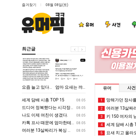
즐겨찾기
08월 08일(토)
유머
사건
최근글
요
엄
드
외
즘
마
디
모
늘
요
어
때
고
새
정
문
친이 생겼다.
요즘 늘고 있다는 초등학생 등교거부.jpg
엄마 요새는 꺄! 를 어떻게 쓰는지 알아?
드디어 정복했다는 시각장애 근황
외모때문에 
사건
유머
있
는
복
에
다
꺄!
했
인
ㅋㅋ
세계 담배 시총 TOP 15
퇴사했다!!!!
망해가던 장사를
08.05
08.05
1
는
를
다
식
업
드디어 정복했다는 시각장애 근황
서울 토박이 안재현 "왜 서울로 독립해
08.05
08.05
여러분 13살짜
2
초
어
는
박
g
나도 이제 여친이 생겼다.
양산 기온 닷새째 40도 넘겨…‘최고기온 42도 가능성
08.05
08.05
키 150 여자의 
3
등
떻
시
살
카톡 프사 때문에 엄마한테 혼남;;
이번에 아마존이 오픈ai에 75조 투자한
08.05
08.05
세계 담배 시총 T
4
학
게
각
난
S
여러분 13살짜리가 복싱 좀 배웠다고 깝치는데 어떻게 할까요?
백종원이 알려주는 가장 최악의 창업과정 .
08.05
08.05
요새 치고 올라오
5