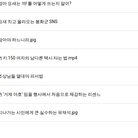
엄마 요새는 꺄! 를 어떻게 쓰는지 알아?
요새 치고 올라오는 봉화군 SNS
참아야 하느니라.jpg
키 150 여자의 남다른 택시 타는 법.mp4
조상님들 열대야 피서법
'거제 야호' 밈을 행사에서 처음으로 체감하는 리센느
지나가는 시민에게 큰 실수하는 유재석.jpg