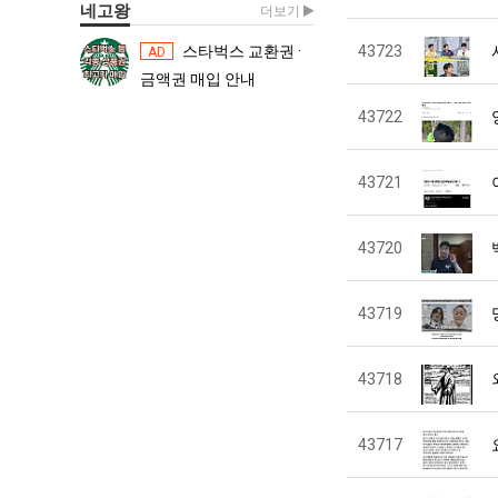
네고왕
더보기
스타벅스 교환권 ·
43723
스타벅스 교환권 ·
AD
AD
금액권 매입 안내
금액권 매입 
43722
43721
43720
43719
43718
43717