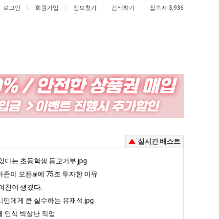
로그인
회원가입
정보찾기
검색하기
접속자 3,936
드
외
디
모
어
때
정
문
 꺄! 를 어떻게 쓰는지 알아?
드디어 정복했다는 시각장애 근황
외모때문에 인식 박살난 직업
실시간 베스트
복
에
했
인
5
있다는 초등학생 등교거부.jpg
퇴사했다!!!!
08.05
08.05
다
식
 근황
서울 토박이 안재현 "왜 서울로 독립해?"
존이 오픈ai에 75조 투자한 이유
08.05
08.05
는
박
다.
양산 기온 닷새째 40도 넘겨…‘최고기온 42도 가능성도’
08.05
08.05
여친이 생겼다.
시
살
혼남;;
이번에 아마존이 오픈ai에 75조 투자한 이유
08.05
08.05
민에게 큰 실수하는 유재석.jpg
각
난
할까요?
백종원이 알려주는 가장 최악의 창업과정 .JPG
08.05
08.05
 인식 박살난 직업