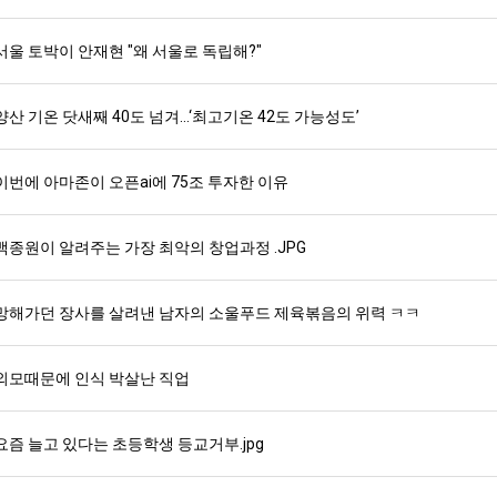
서울 토박이 안재현 "왜 서울로 독립해?"
스타벅스 교환권 ·
AD
안내
금액권 매입 안내
양산 기온 닷새째 40도 넘겨…‘최고기온 42도 가능성도’
이번에 아마존이 오픈ai에 75조 투자한 이유
백종원이 알려주는 가장 최악의 창업과정 .JPG
망해가던 장사를 살려낸 남자의 소울푸드 제육볶음의 위력 ㅋㅋ
외모때문에 인식 박살난 직업
요즘 늘고 있다는 초등학생 등교거부.jpg