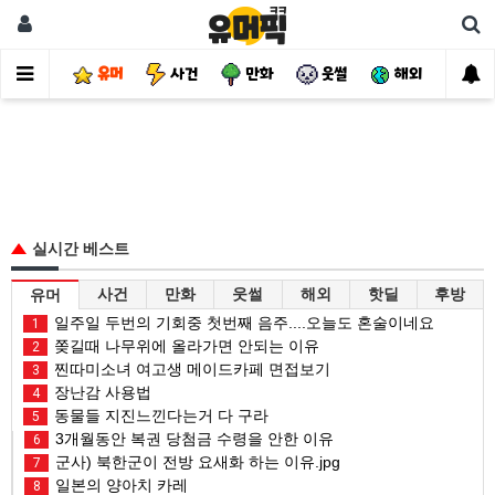
유머
사건
만화
웃썰
해외
핫
실시간 베스트
사건
만화
웃썰
해외
핫딜
후방
유머
일주일 두번의 기회중 첫번째 음주....오늘도 혼술이네요
1
쫒길때 나무위에 올라가면 안되는 이유
2
찐따미소녀 여고생 메이드카페 면접보기
3
장난감 사용법
4
동물들 지진느낀다는거 다 구라
5
3개월동안 복권 당첨금 수령을 안한 이유
6
군사) 북한군이 전방 요새화 하는 이유.jpg
7
일본의 양아치 카레
8