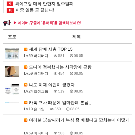
와이프랑 대화 안한지 일주일째
9
이중 열돔 곧 끝난다!
10
▶ 네이버,구글에 '유머픽'을 검색해보세요!
포토
제목
세계 담배 시총 TOP 15
Lv.59 버디버디
581
08.05
드디어 정복했다는 시각장애 근황
Lv.59 버디버디
454
08.05
나도 이제 여친이 생겼다.
Lv.24 칠성그룹
519
08.05
카톡 프사 때문에 엄마한테 혼남;;
Lv.19 슬라임
359
08.05
여러분 13살짜리가 복싱 좀 배웠다고 깝치는데 어떻게
…
Lv.59 버디버디
503
08.05