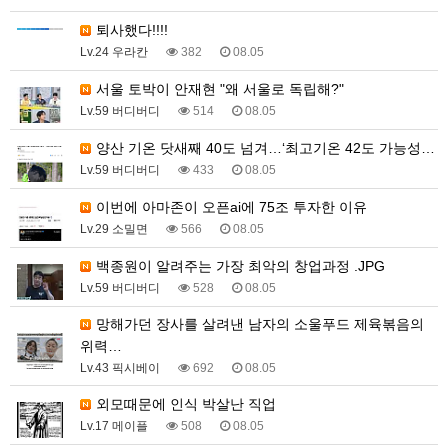
퇴사했다!!!!
Lv.24 우라칸
382
08.05
서울 토박이 안재현 "왜 서울로 독립해?"
Lv.59 버디버디
514
08.05
양산 기온 닷새째 40도 넘겨…‘최고기온 42도 가능성…
Lv.59 버디버디
433
08.05
이번에 아마존이 오픈ai에 75조 투자한 이유
Lv.29 소밀면
566
08.05
백종원이 알려주는 가장 최악의 창업과정 .JPG
Lv.59 버디버디
528
08.05
망해가던 장사를 살려낸 남자의 소울푸드 제육볶음의
위력…
Lv.43 픽시베이
692
08.05
외모때문에 인식 박살난 직업
Lv.17 메이플
508
08.05