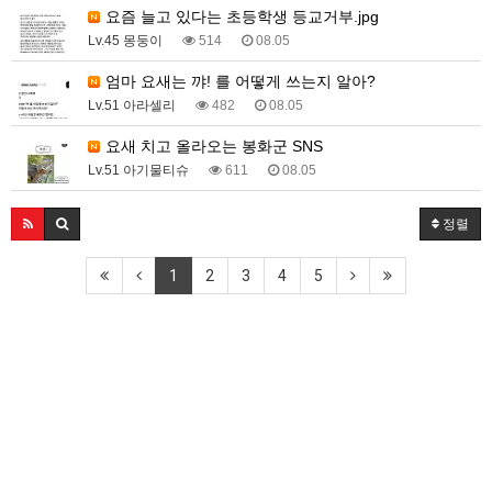
요즘 늘고 있다는 초등학생 등교거부.jpg
Lv.45 몽둥이
514
08.05
엄마 요새는 꺄! 를 어떻게 쓰는지 알아?
Lv.51 아라셀리
482
08.05
요새 치고 올라오는 봉화군 SNS
Lv.51 아기물티슈
611
08.05
정렬
1
2
3
4
5