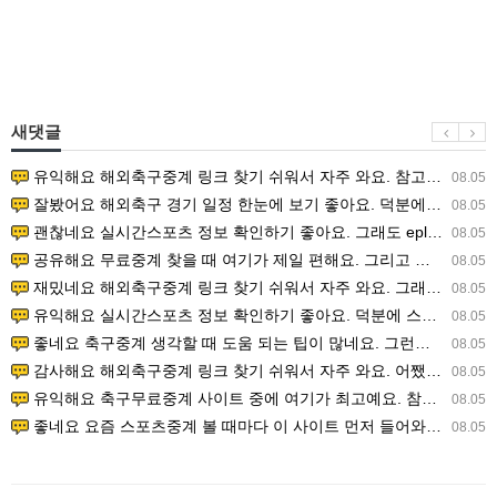
새댓글
유익해요 해외축구중계 링크 찾기 쉬워서 자주 와요. 참고로 무료스포츠중계 정보 확인할 때 출처 꼭 체크해요.…
08.05
잘봤어요 해외축구 경기 일정 한눈에 보기 좋아요. 덕분에 epl중계 볼 때 공식 중계 채널 먼저 찾아봐요. …
08.05
괜찮네요 실시간스포츠 정보 확인하기 좋아요. 그래도 epl중계 볼 때 공식 중계 채널 먼저 찾아봐요. 북마크…
08.05
공유해요 무료중계 찾을 때 여기가 제일 편해요. 그리고 무료스포츠중계 정보 확인할 때 출처 꼭 체크해요. 앞…
08.05
재밌네요 해외축구중계 링크 찾기 쉬워서 자주 와요. 그래서 해외축구중계도 정식 서비스로 봐야 안전해요. 다음…
08.05
유익해요 실시간스포츠 정보 확인하기 좋아요. 덕분에 스포츠중계는 합법적인 경로로만 시청하려 해요. 좋은 정보…
08.05
좋네요 축구중계 생각할 때 도움 되는 팁이 많네요. 그런데 해외축구중계도 정식 서비스로 봐야 안전해요. 다음…
08.05
감사해요 해외축구중계 링크 찾기 쉬워서 자주 와요. 어쨌든 축구무료중계도 합법적인 곳에서 봐야 마음 편해요.…
08.05
유익해요 축구무료중계 사이트 중에 여기가 최고예요. 참고로 축구무료중계도 합법적인 곳에서 봐야 마음 편해요.…
08.05
좋네요 요즘 스포츠중계 볼 때마다 이 사이트 먼저 들어와요. 그나저나 epl중계 볼 때 공식 중계 채널 먼저…
08.05