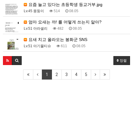
요즘 늘고 있다는 초등학생 등교거부.jpg
Lv.45 몽둥이
514
08.05
엄마 요새는 꺄! 를 어떻게 쓰는지 알아?
Lv.51 아라셀리
482
08.05
요새 치고 올라오는 봉화군 SNS
Lv.51 아기물티슈
611
08.05
정렬
1
2
3
4
5