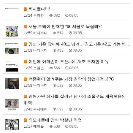
퇴사했다!!!!
Lv.24 우라칸
382
08.05
서울 토박이 안재현 "왜 서울로 독립해?"
Lv.59 버디버디
514
08.05
양산 기온 닷새째 40도 넘겨…‘최고기온 42도 가능성…
Lv.59 버디버디
433
08.05
이번에 아마존이 오픈ai에 75조 투자한 이유
Lv.29 소밀면
566
08.05
백종원이 알려주는 가장 최악의 창업과정 .JPG
Lv.59 버디버디
528
08.05
망해가던 장사를 살려낸 남자의 소울푸드 제육볶음의
위력…
Lv.43 픽시베이
692
08.05
외모때문에 인식 박살난 직업
Lv.17 메이플
508
08.05