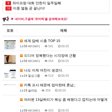
와이프랑 대화 안한지 일주일째
9
이중 열돔 곧 끝난다!
10
▶ 네이버,구글에 '유머픽'을 검색해보세요!
포토
제목
세계 담배 시총 TOP 15
Lv.59 버디버디
581
08.05
드디어 정복했다는 시각장애 근황
Lv.59 버디버디
454
08.05
나도 이제 여친이 생겼다.
Lv.24 칠성그룹
519
08.05
카톡 프사 때문에 엄마한테 혼남;;
Lv.19 슬라임
359
08.05
여러분 13살짜리가 복싱 좀 배웠다고 깝치는데 어떻게
…
Lv.59 버디버디
503
08.05