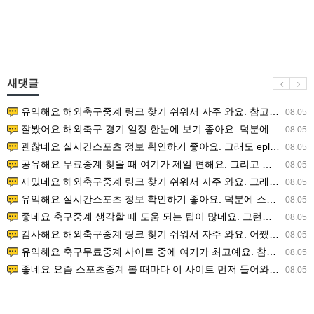
새댓글
유익해요 해외축구중계 링크 찾기 쉬워서 자주 와요. 참고로 무료스포츠중계 정보 확인할 때 출처 꼭 체크해요.…
08.05
잘봤어요 해외축구 경기 일정 한눈에 보기 좋아요. 덕분에 epl중계 볼 때 공식 중계 채널 먼저 찾아봐요. …
08.05
괜찮네요 실시간스포츠 정보 확인하기 좋아요. 그래도 epl중계 볼 때 공식 중계 채널 먼저 찾아봐요. 북마크…
08.05
공유해요 무료중계 찾을 때 여기가 제일 편해요. 그리고 무료스포츠중계 정보 확인할 때 출처 꼭 체크해요. 앞…
08.05
재밌네요 해외축구중계 링크 찾기 쉬워서 자주 와요. 그래서 해외축구중계도 정식 서비스로 봐야 안전해요. 다음…
08.05
유익해요 실시간스포츠 정보 확인하기 좋아요. 덕분에 스포츠중계는 합법적인 경로로만 시청하려 해요. 좋은 정보…
08.05
좋네요 축구중계 생각할 때 도움 되는 팁이 많네요. 그런데 해외축구중계도 정식 서비스로 봐야 안전해요. 다음…
08.05
감사해요 해외축구중계 링크 찾기 쉬워서 자주 와요. 어쨌든 축구무료중계도 합법적인 곳에서 봐야 마음 편해요.…
08.05
유익해요 축구무료중계 사이트 중에 여기가 최고예요. 참고로 축구무료중계도 합법적인 곳에서 봐야 마음 편해요.…
08.05
좋네요 요즘 스포츠중계 볼 때마다 이 사이트 먼저 들어와요. 그나저나 epl중계 볼 때 공식 중계 채널 먼저…
08.05