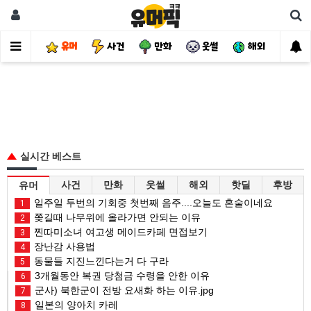
유머
사건
만화
웃썰
해외
핫
실시간 베스트
사건
만화
웃썰
해외
핫딜
후방
유머
일주일 두번의 기회중 첫번째 음주....오늘도 혼술이네요
1
쫒길때 나무위에 올라가면 안되는 이유
2
찐따미소녀 여고생 메이드카페 면접보기
3
장난감 사용법
4
동물들 지진느낀다는거 다 구라
5
3개월동안 복권 당첨금 수령을 안한 이유
6
군사) 북한군이 전방 요새화 하는 이유.jpg
7
일본의 양아치 카레
8