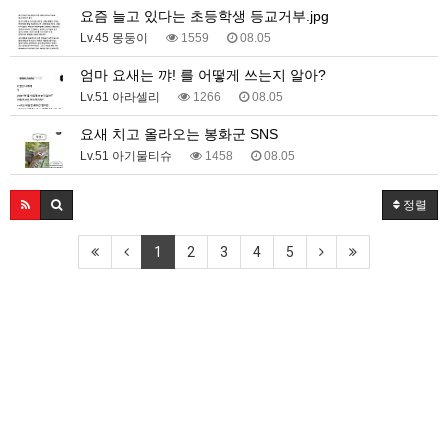
요즘 늘고 있다는 초등학생 등교거부.jpg
Lv.45 몽둥이
1559
08.05
엄마 요새는 꺄! 를 어떻게 쓰는지 알아?
Lv.51 아라셀리
1266
08.05
요새 치고 올라오는 봉화군 SNS
Lv.51 아기물티슈
1458
08.05
정렬
1
2
3
4
5