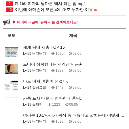
키 150 여자의 남다른 택시 타는 법.mp4
9
이번에 아마존이 오픈ai에 75조 투자한 이유
10
(1)
▶ 네이버,구글에 '유머픽'을 검색해보세요!
포토
제목
세계 담배 시총 TOP 15
Lv.59 버디버디
1520
08.05
드디어 정복했다는 시각장애 근황
Lv.59 버디버디
1238
08.05
나도 이제 여친이 생겼다.
Lv.24 칠성그룹
1448
08.05
카톡 프사 때문에 엄마한테 혼남;;
Lv.19 슬라임
1223
08.05
여러분 13살짜리가 복싱 좀 배웠다고 깝치는데 어떻게 …
Lv.59 버디버디
1592
08.05