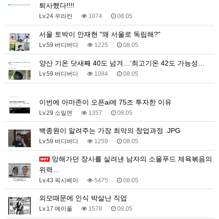
퇴사했다!!!!
Lv.24 우라칸
1074
08.05
서울 토박이 안재현 "왜 서울로 독립해?"
Lv.59 버디버디
1225
08.05
양산 기온 닷새째 40도 넘겨…‘최고기온 42도 가능성…
Lv.59 버디버디
1084
08.05
1
이번에 아마존이 오픈ai에 75조 투자한 이유
Lv.29 소밀면
1357
08.05
백종원이 알려주는 가장 최악의 창업과정 .JPG
Lv.59 버디버디
1259
08.05
망해가던 장사를 살려낸 남자의 소울푸드 제육볶음의
위력…
Lv.43 픽시베이
5475
08.05
외모때문에 인식 박살난 직업
Lv.17 메이플
1578
08.05