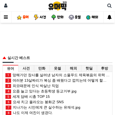
유머
사건
만화
웃썰
해외
핫
실시간 베스트
사건
만화
웃썰
해외
핫딜
후방
유머
망해가던 장사를 살려낸 남자의 소울푸드 제육볶음의 위력 ㅋㅋ
1
여러분 13살짜리가 복싱 좀 배웠다고 깝치는데 어떻게 할까요?
2
외모때문에 인식 박살난 직업
3
요즘 늘고 있다는 초등학생 등교거부.jpg
4
세계 담배 시총 TOP 15
5
요새 치고 올라오는 봉화군 SNS
6
지나가는 시민에게 큰 실수하는 유재석.jpg
7
나도 이제 여친이 생겼다.
8