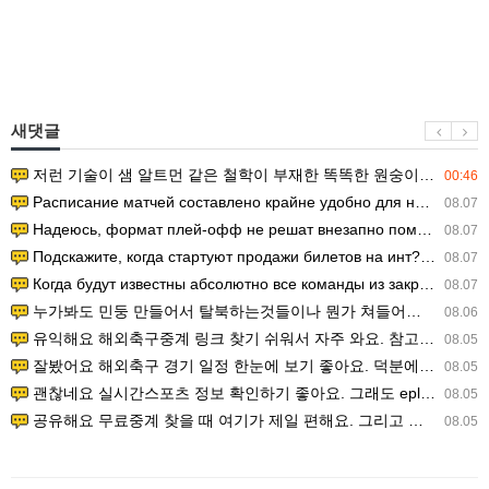
새댓글
저런 기술이 샘 알트먼 같은 철학이 부재한 똑똑한 원숭이에게 있다는게 문제.
00:46
Расписание матчей составлено крайне удобно для нашего часово…
08.07
Надеюсь, формат плей-офф не решат внезапно поменять. https:/…
08.07
Подскажите, когда стартуют продажи билетов на инт? https://g…
08.07
Когда будут известны абсолютно все команды из закрытых квали…
08.07
누가봐도 민둥 만들어서 탈북하는것들이나 뭔가 쳐들어오는 낌새를 미리 알아차리기 위함이지 저걸 전쟁준비라고 하…
08.06
유익해요 해외축구중계 링크 찾기 쉬워서 자주 와요. 참고로 무료스포츠중계 정보 확인할 때 출처 꼭 체크해요.…
08.05
잘봤어요 해외축구 경기 일정 한눈에 보기 좋아요. 덕분에 epl중계 볼 때 공식 중계 채널 먼저 찾아봐요. …
08.05
괜찮네요 실시간스포츠 정보 확인하기 좋아요. 그래도 epl중계 볼 때 공식 중계 채널 먼저 찾아봐요. 북마크…
08.05
공유해요 무료중계 찾을 때 여기가 제일 편해요. 그리고 무료스포츠중계 정보 확인할 때 출처 꼭 체크해요. 앞…
08.05