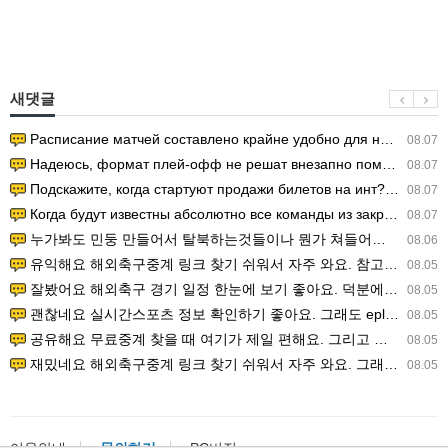
새댓글
Расписание матчей составлено крайне удобно для нашего часово…
08.07
Надеюсь, формат плей-офф не решат внезапно поменять. https:/…
08.07
Подскажите, когда стартуют продажи билетов на инт? https://g…
08.07
Когда будут известны абсолютно все команды из закрытых квали…
08.07
누가봐도 민둥 만들어서 탈북하는것들이나 뭔가 쳐들어오는 낌새를 미리 알아차리기 위함이지 저걸 전쟁준비라고 하…
08.06
유익해요 해외축구중계 링크 찾기 쉬워서 자주 와요. 참고로 무료스포츠중계 정보 확인할 때 출처 꼭 체크해요.…
08.05
잘봤어요 해외축구 경기 일정 한눈에 보기 좋아요. 덕분에 epl중계 볼 때 공식 중계 채널 먼저 찾아봐요. …
08.05
괜찮네요 실시간스포츠 정보 확인하기 좋아요. 그래도 epl중계 볼 때 공식 중계 채널 먼저 찾아봐요. 북마크…
08.05
공유해요 무료중계 찾을 때 여기가 제일 편해요. 그리고 무료스포츠중계 정보 확인할 때 출처 꼭 체크해요. 앞…
08.05
재밌네요 해외축구중계 링크 찾기 쉬워서 자주 와요. 그래서 해외축구중계도 정식 서비스로 봐야 안전해요. 다음…
08.05