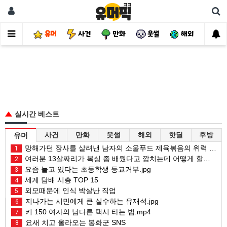
유머
사건
만화
웃썰
해외
핫
실시간 베스트
사건
만화
웃썰
해외
핫딜
후방
유머
망해가던 장사를 살려낸 남자의 소울푸드 제육볶음의 위력 ㅋㅋ
1
여러분 13살짜리가 복싱 좀 배웠다고 깝치는데 어떻게 할까요?
2
요즘 늘고 있다는 초등학생 등교거부.jpg
3
세계 담배 시총 TOP 15
4
외모때문에 인식 박살난 직업
5
지나가는 시민에게 큰 실수하는 유재석.jpg
6
키 150 여자의 남다른 택시 타는 법.mp4
7
요새 치고 올라오는 봉화군 SNS
8