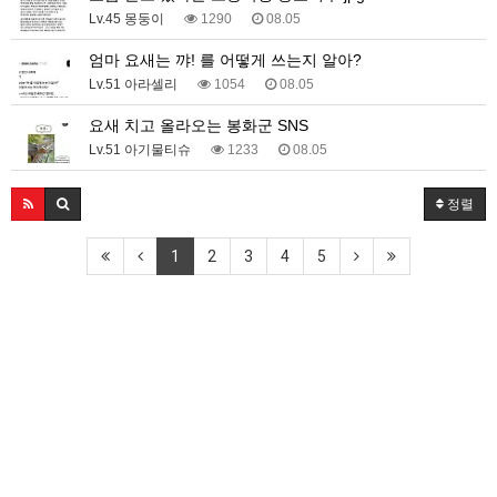
Lv.45 몽둥이
1290
08.05
엄마 요새는 꺄! 를 어떻게 쓰는지 알아?
Lv.51 아라셀리
1054
08.05
요새 치고 올라오는 봉화군 SNS
Lv.51 아기물티슈
1233
08.05
정렬
1
2
3
4
5