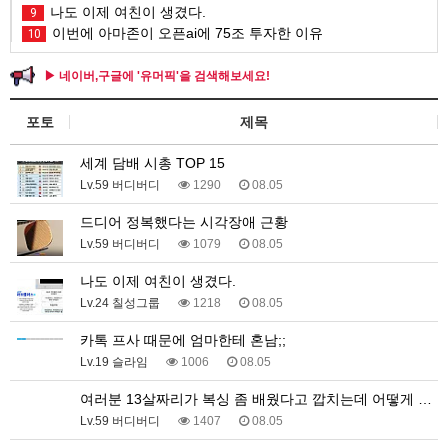
나도 이제 여친이 생겼다.
9
이번에 아마존이 오픈ai에 75조 투자한 이유
10
▶ 네이버,구글에 '유머픽'을 검색해보세요!
포토
제목
세계 담배 시총 TOP 15
Lv.59 버디버디
1290
08.05
드디어 정복했다는 시각장애 근황
Lv.59 버디버디
1079
08.05
나도 이제 여친이 생겼다.
Lv.24 칠성그룹
1218
08.05
카톡 프사 때문에 엄마한테 혼남;;
Lv.19 슬라임
1006
08.05
여러분 13살짜리가 복싱 좀 배웠다고 깝치는데 어떻게 …
Lv.59 버디버디
1407
08.05