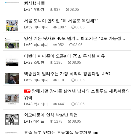
퇴사했다!!!!
Lv.24 우라칸
937
08.05
서울 토박이 안재현 "왜 서울로 독립해?"
Lv.59 버디버디
1087
08.05
양산 기온 닷새째 40도 넘겨…‘최고기온 42도 가능성…
Lv.59 버디버디
952
08.05
이번에 아마존이 오픈ai에 75조 투자한 이유
Lv.29 소밀면
1185
08.05
백종원이 알려주는 가장 최악의 창업과정 .JPG
Lv.59 버디버디
1101
08.05
망해가던 장사를 살려낸 남자의 소울푸드 제육볶음의
위력…
Lv.43 픽시베이
4441
08.05
외모때문에 인식 박살난 직업
Lv.17 메이플
1278
08.05
요즘 늘고 있다는 초등학생 등교거부.jpg