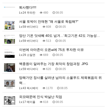
퇴사했다!!!!
Lv.24 우라칸
480
08.05
서울 토박이 안재현 "왜 서울로 독립해?"
Lv.59 버디버디
608
08.05
양산 기온 닷새째 40도 넘겨…‘최고기온 42도 가능성…
Lv.59 버디버디
513
08.05
이번에 아마존이 오픈ai에 75조 투자한 이유
Lv.29 소밀면
669
08.05
백종원이 알려주는 가장 최악의 창업과정 .JPG
Lv.59 버디버디
620
08.05
망해가던 장사를 살려낸 남자의 소울푸드 제육볶음의 위
력…
Lv.43 픽시베이
1170
08.05
외모때문에 인식 박살난 직업
Lv.17 메이플
618
08.05