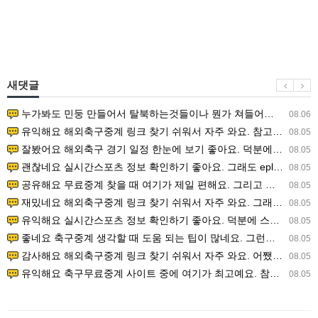
새댓글
누가봐도 민둥 만들어서 탈북하는것들이나 뭔가 쳐들어오는 낌새를 미리 알아차리기 위함이지 저걸 전쟁준비라고 하…
08.06
유익해요 해외축구중계 링크 찾기 쉬워서 자주 와요. 참고로 무료스포츠중계 정보 확인할 때 출처 꼭 체크해요.…
08.05
잘봤어요 해외축구 경기 일정 한눈에 보기 좋아요. 덕분에 epl중계 볼 때 공식 중계 채널 먼저 찾아봐요. …
08.05
괜찮네요 실시간스포츠 정보 확인하기 좋아요. 그래도 epl중계 볼 때 공식 중계 채널 먼저 찾아봐요. 북마크…
08.05
공유해요 무료중계 찾을 때 여기가 제일 편해요. 그리고 무료스포츠중계 정보 확인할 때 출처 꼭 체크해요. 앞…
08.05
재밌네요 해외축구중계 링크 찾기 쉬워서 자주 와요. 그래서 해외축구중계도 정식 서비스로 봐야 안전해요. 다음…
08.05
유익해요 실시간스포츠 정보 확인하기 좋아요. 덕분에 스포츠중계는 합법적인 경로로만 시청하려 해요. 좋은 정보…
08.05
좋네요 축구중계 생각할 때 도움 되는 팁이 많네요. 그런데 해외축구중계도 정식 서비스로 봐야 안전해요. 다음…
08.05
감사해요 해외축구중계 링크 찾기 쉬워서 자주 와요. 어쨌든 축구무료중계도 합법적인 곳에서 봐야 마음 편해요.…
08.05
유익해요 축구무료중계 사이트 중에 여기가 최고예요. 참고로 축구무료중계도 합법적인 곳에서 봐야 마음 편해요.…
08.05