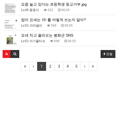
요즘 늘고 있다는 초등학생 등교거부.jpg
Lv.45 몽둥이
632
08.05
엄마 요새는 꺄! 를 어떻게 쓰는지 알아?
Lv.51 아라셀리
569
08.05
요새 치고 올라오는 봉화군 SNS
Lv.51 아기물티슈
698
08.05
정렬
1
2
3
4
5