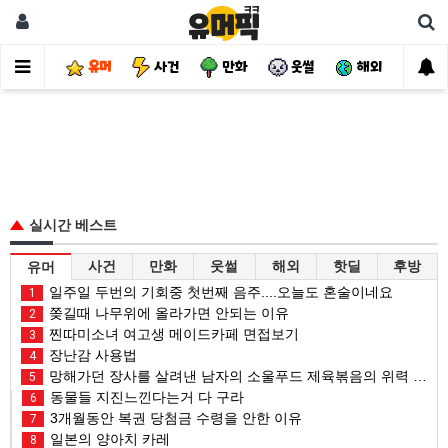
유머
사건
만화
웃썰
해외
핫
실시간 베스트
사건
만화
웃썰
해외
핫딜
후방
유머
일주일 두번의 기회중 첫번째 음주....오늘도 혼술이네요
1
쫒길때 나무위에 올라가면 안되는 이유
2
찐따미소녀 여고생 메이드카페 면접보기
3
장난감 사용법
4
망해가던 장사를 살려낸 남자의 소울푸드 제육볶음의 위력 ㅋㅋ
5
동물들 지진느낀다는거 다 구라
6
3개월동안 복권 당첨금 수령을 안한 이유
7
일본의 양아치 카레
8