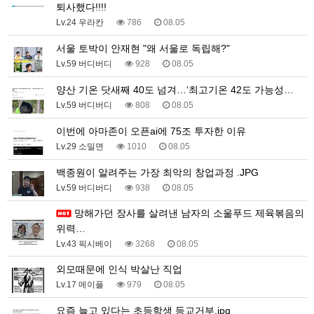
퇴사했다!!!!
Lv.24 우라칸
786
08.05
서울 토박이 안재현 "왜 서울로 독립해?"
Lv.59 버디버디
928
08.05
양산 기온 닷새째 40도 넘겨…‘최고기온 42도 가능성…
Lv.59 버디버디
808
08.05
이번에 아마존이 오픈ai에 75조 투자한 이유
Lv.29 소밀면
1010
08.05
백종원이 알려주는 가장 최악의 창업과정 .JPG
Lv.59 버디버디
938
08.05
망해가던 장사를 살려낸 남자의 소울푸드 제육볶음의
위력…
Lv.43 픽시베이
3268
08.05
외모때문에 인식 박살난 직업
Lv.17 메이플
979
08.05
요즘 늘고 있다는 초등학생 등교거부.jpg