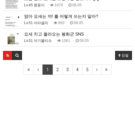
Lv.45 몽둥이
1079
08.05
엄마 요새는 꺄! 를 어떻게 쓰는지 알아?
Lv.51 아라셀리
893
08.05
요새 치고 올라오는 봉화군 SNS
Lv.51 아기물티슈
1061
08.05
정렬
1
2
3
4
5