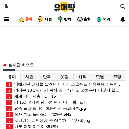
유머
사건
만화
웃썰
해외
핫
실시간 베스트
사건
만화
웃썰
해외
핫딜
후방
유머
망해가던 장사를 살려낸 남자의 소울푸드 제육볶음의 위력 ㅋㅋ
1
여러분 13살짜리가 복싱 좀 배웠다고 깝치는데 어떻게 할까요?
2
세계 담배 시총 TOP 15
3
키 150 여자의 남다른 택시 타는 법.mp4
4
요즘 늘고 있다는 초등학생 등교거부.jpg
5
요새 치고 올라오는 봉화군 SNS
6
지나가는 시민에게 큰 실수하는 유재석.jpg
7
나도 이제 여친이 생겼다.
8