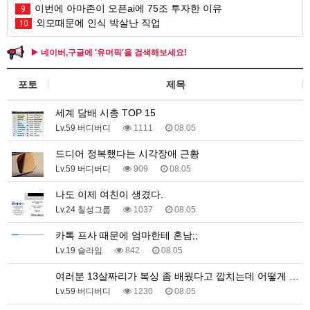
이번에 아마존이 오픈ai에 75조 투자한 이유
9
외모때문에 인식 박살난 직업
10
▶ 네이버,구글에 '유머픽'을 검색해보세요!
포토
제목
세계 담배 시총 TOP 15
Lv.59 버디버디
1111
08.05
드디어 정복했다는 시각장애 근황
Lv.59 버디버디
909
08.05
나도 이제 여친이 생겼다.
Lv.24 칠성그룹
1037
08.05
카톡 프사 때문에 엄마한테 혼남;;
Lv.19 슬라임
842
08.05
여러분 13살짜리가 복싱 좀 배웠다고 깝치는데 어떻게 …
Lv.59 버디버디
1230
08.05