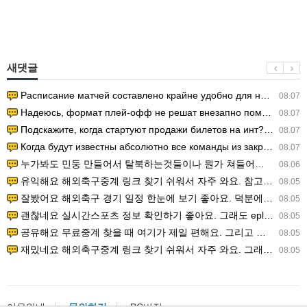
새댓글
Расписание матчей составлено крайне удобно для нашего часово…
08.07
Надеюсь, формат плей-офф не решат внезапно поменять. https:/…
08.07
Подскажите, когда стартуют продажи билетов на инт? https://g…
08.07
Когда будут известны абсолютно все команды из закрытых квали…
08.07
누가봐도 민둥 만들어서 탈북하는것들이나 뭔가 쳐들어오는 낌새를 미리 알아차리기 위함이지 저걸 전쟁준비라고 하…
08.06
유익해요 해외축구중계 링크 찾기 쉬워서 자주 와요. 참고로 무료스포츠중계 정보 확인할 때 출처 꼭 체크해요.…
08.05
잘봤어요 해외축구 경기 일정 한눈에 보기 좋아요. 덕분에 epl중계 볼 때 공식 중계 채널 먼저 찾아봐요. …
08.05
괜찮네요 실시간스포츠 정보 확인하기 좋아요. 그래도 epl중계 볼 때 공식 중계 채널 먼저 찾아봐요. 북마크…
08.05
공유해요 무료중계 찾을 때 여기가 제일 편해요. 그리고 무료스포츠중계 정보 확인할 때 출처 꼭 체크해요. 앞…
08.05
재밌네요 해외축구중계 링크 찾기 쉬워서 자주 와요. 그래서 해외축구중계도 정식 서비스로 봐야 안전해요. 다음…
08.05