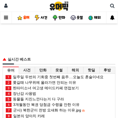
유머
사건
만화
웃썰
해외
핫
실시간 베스트
사건
만화
웃썰
해외
핫딜
후방
유머
일주일 두번의 기회중 첫번째 음주....오늘도 혼술이네요
1
쫒길때 나무위에 올라가면 안되는 이유
2
찐따미소녀 여고생 메이드카페 면접보기
3
장난감 사용법
4
동물들 지진느낀다는거 다 구라
5
3개월동안 복권 당첨금 수령을 안한 이유
6
군사) 북한군이 전방 요새화 하는 이유.jpg
7
(1)
일본의 양아치 카레
8