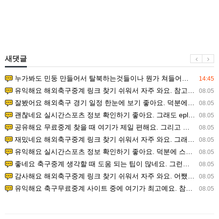
새댓글
누가봐도 민둥 만들어서 탈북하는것들이나 뭔가 쳐들어오는 낌새를 미리 알아차리기 위함이지 저걸 전쟁준비라고 하…
14:45
유익해요 해외축구중계 링크 찾기 쉬워서 자주 와요. 참고로 무료스포츠중계 정보 확인할 때 출처 꼭 체크해요.…
08.05
잘봤어요 해외축구 경기 일정 한눈에 보기 좋아요. 덕분에 epl중계 볼 때 공식 중계 채널 먼저 찾아봐요. …
08.05
괜찮네요 실시간스포츠 정보 확인하기 좋아요. 그래도 epl중계 볼 때 공식 중계 채널 먼저 찾아봐요. 북마크…
08.05
공유해요 무료중계 찾을 때 여기가 제일 편해요. 그리고 무료스포츠중계 정보 확인할 때 출처 꼭 체크해요. 앞…
08.05
재밌네요 해외축구중계 링크 찾기 쉬워서 자주 와요. 그래서 해외축구중계도 정식 서비스로 봐야 안전해요. 다음…
08.05
유익해요 실시간스포츠 정보 확인하기 좋아요. 덕분에 스포츠중계는 합법적인 경로로만 시청하려 해요. 좋은 정보…
08.05
좋네요 축구중계 생각할 때 도움 되는 팁이 많네요. 그런데 해외축구중계도 정식 서비스로 봐야 안전해요. 다음…
08.05
감사해요 해외축구중계 링크 찾기 쉬워서 자주 와요. 어쨌든 축구무료중계도 합법적인 곳에서 봐야 마음 편해요.…
08.05
유익해요 축구무료중계 사이트 중에 여기가 최고예요. 참고로 축구무료중계도 합법적인 곳에서 봐야 마음 편해요.…
08.05