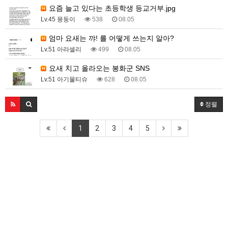
요즘 늘고 있다는 초등학생 등교거부.jpg
Lv.45 몽둥이
538
08.05
엄마 요새는 꺄! 를 어떻게 쓰는지 알아?
Lv.51 아라셀리
499
08.05
요새 치고 올라오는 봉화군 SNS
Lv.51 아기물티슈
628
08.05
정렬
1
2
3
4
5