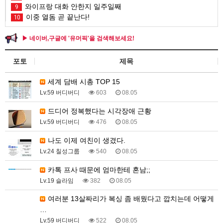
와이프랑 대화 안한지 일주일째
9
이중 열돔 곧 끝난다!
10
▶ 네이버,구글에 '유머픽'을 검색해보세요!
포토
제목
세계 담배 시총 TOP 15
Lv.59 버디버디
603
08.05
드디어 정복했다는 시각장애 근황
Lv.59 버디버디
476
08.05
나도 이제 여친이 생겼다.
Lv.24 칠성그룹
540
08.05
카톡 프사 때문에 엄마한테 혼남;;
Lv.19 슬라임
382
08.05
여러분 13살짜리가 복싱 좀 배웠다고 깝치는데 어떻게
…
Lv.59 버디버디
522
08.05