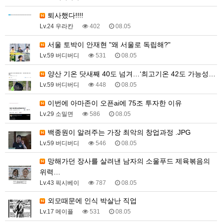
퇴사했다!!!!
Lv.24 우라칸
402
08.05
서울 토박이 안재현 "왜 서울로 독립해?"
Lv.59 버디버디
531
08.05
양산 기온 닷새째 40도 넘겨…‘최고기온 42도 가능성…
Lv.59 버디버디
448
08.05
이번에 아마존이 오픈ai에 75조 투자한 이유
Lv.29 소밀면
586
08.05
백종원이 알려주는 가장 최악의 창업과정 .JPG
Lv.59 버디버디
546
08.05
망해가던 장사를 살려낸 남자의 소울푸드 제육볶음의
위력…
Lv.43 픽시베이
787
08.05
외모때문에 인식 박살난 직업
Lv.17 메이플
531
08.05