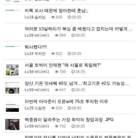
카톡 프사 때문에 엄마한테 혼남;;
Lv.19 슬라임
640
08.05
여러분 13살짜리가 복싱 좀 배웠다고 깝치는데 어떻게 …
Lv.59 버디버디
999
08.05
퇴사했다!!!!
Lv.24 우라칸
622
08.05
서울 토박이 안재현 "왜 서울로 독립해?"
Lv.59 버디버디
750
08.05
양산 기온 닷새째 40도 넘겨…‘최고기온 42도 가능성…
Lv.59 버디버디
647
08.05
이번에 아마존이 오픈ai에 75조 투자한 이유
Lv.29 소밀면
829
08.05
백종원이 알려주는 가장 최악의 창업과정 .JPG
Lv.59 버디버디
762
08.05
망해가던 장사를 살려낸 남자의 소울푸드 제육볶음의 위