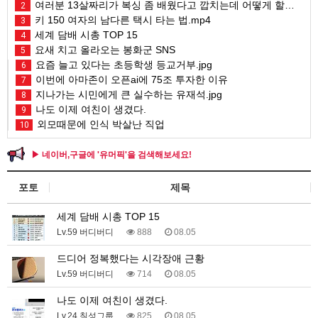
여러분 13살짜리가 복싱 좀 배웠다고 깝치는데 어떻게 할까요?
2
키 150 여자의 남다른 택시 타는 법.mp4
3
세계 담배 시총 TOP 15
4
요새 치고 올라오는 봉화군 SNS
5
요즘 늘고 있다는 초등학생 등교거부.jpg
6
이번에 아마존이 오픈ai에 75조 투자한 이유
7
지나가는 시민에게 큰 실수하는 유재석.jpg
8
나도 이제 여친이 생겼다.
9
외모때문에 인식 박살난 직업
10
▶ 네이버,구글에 '유머픽'을 검색해보세요!
포토
제목
세계 담배 시총 TOP 15
Lv.59 버디버디
888
08.05
드디어 정복했다는 시각장애 근황
Lv.59 버디버디
714
08.05
나도 이제 여친이 생겼다.
Lv.24 칠성그룹
825
08.05