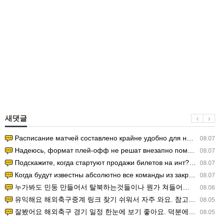
새댓글
Расписание матчей составлено крайне удобно для нашего часово…
08.07
Надеюсь, формат плей-офф не решат внезапно поменять. https:/…
08.07
Подскажите, когда стартуют продажи билетов на инт? https://g…
08.07
Когда будут известны абсолютно все команды из закрытых квали…
08.07
누가봐도 민둥 만들어서 탈북하는것들이나 뭔가 쳐들어오는 낌새를 미리 알아차리기 위함이지 저걸 전쟁준비라고 하…
08.06
유익해요 해외축구중계 링크 찾기 쉬워서 자주 와요. 참고로 무료스포츠중계 정보 확인할 때 출처 꼭 체크해요.…
08.05
잘봤어요 해외축구 경기 일정 한눈에 보기 좋아요. 덕분에 epl중계 볼 때 공식 중계 채널 먼저 찾아봐요. …
08.05