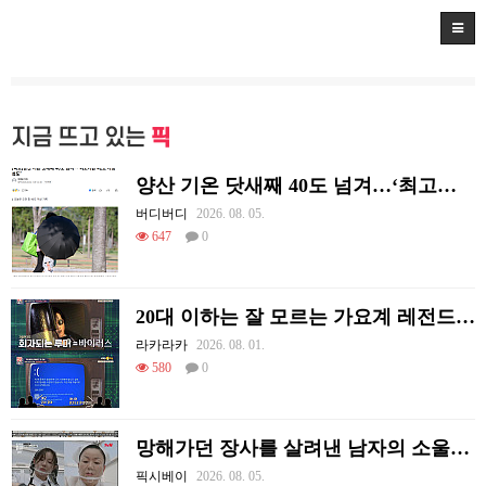
지금 뜨고 있는
픽
양산 기온 닷새째 40도 넘겨…‘최고기온 42도 가능성도’
버디버디
2026. 08. 05.
647
0
20대 이하는 잘 모르는 가요계 레전드 썰
라카라카
2026. 08. 01.
580
0
망해가던 장사를 살려낸 남자의 소울푸드 제육볶음의 위력 ㅋㅋ
픽시베이
2026. 08. 05.