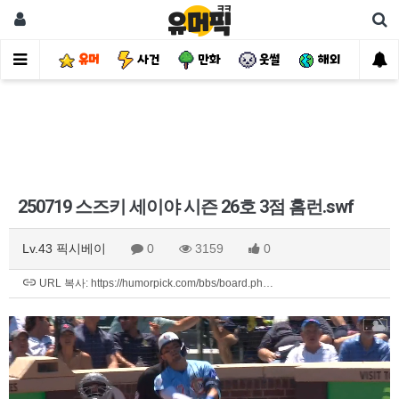
유머
사건
만화
웃썰
해외
핫
250719 스즈키 세이야 시즌 26호 3점 홈런.swf
Lv.43 픽시베이
0
3159
0
URL 복사: https://humorpick.com/bbs/board.ph…