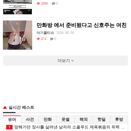
2080
0
만화방 에서 준비됬다고 신호주는 여친
아기물티슈
2026. 08. 04.
474
0
더보기
실시간 베스트
사건
만화
웃썰
해외
핫딜
후방
유머
망해가던 장사를 살려낸 남자의 소울푸드 제육볶음의 위력 ㅋㅋ
1