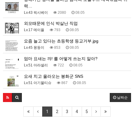
력…
Lv.43 픽시베이
2080
08.05
외모때문에 인식 박살난 직업
Lv.17 메이플
793
08.05
요즘 늘고 있다는 초등학생 등교거부.jpg
Lv.45 몽둥이
853
08.05
엄마 요새는 꺄! 를 어떻게 쓰는지 알아?
Lv.51 아라셀리
722
08.05
요새 치고 올라오는 봉화군 SNS
Lv.51 아기물티슈
867
08.05
날짜순
1
2
3
4
5