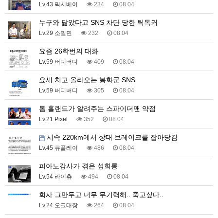
Lv.43 픽시베이
234
08.04
누구와 닮았다고 SNS 차단 당한 틱톡커
Lv.29 소밀면
232
08.04
요즘 26학번의 대화
Lv.59 버디버디
409
08.04
요새 치고 올라오는 봉화군 SNS
Lv.59 버디버디
305
08.04
톰 홀랜드가 알려주는 스파이더맨 약점
Lv.21 Pixel
352
08.04
시속 220km에서 상대 브레이크를 잡아당김
Lv.45 큐플레이
486
08.04
피아노강사가 겪은 성희롱
Lv.54 라이츄
494
08.04
회사 그만두고 너무 무기력해.. 죽고싶다..
Lv.24 오크대장
264
08.04