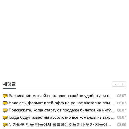
새댓글
Расписание матчей составлено крайне удобно для нашего часово…
08.07
Надеюсь, формат плей-офф не решат внезапно поменять. https:/…
08.07
Подскажите, когда стартуют продажи билетов на инт? https://g…
08.07
Когда будут известны абсолютно все команды из закрытых квали…
08.07
누가봐도 민둥 만들어서 탈북하는것들이나 뭔가 쳐들어오는 낌새를 미리 알아차리기 위함이지 저걸 전쟁준비라고 하…
08.06