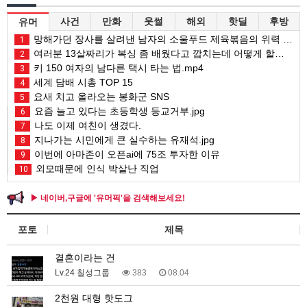
사건
만화
웃썰
해외
핫딜
후방
유머
망해가던 장사를 살려낸 남자의 소울푸드 제육볶음의 위력 ㅋㅋ
1
여러분 13살짜리가 복싱 좀 배웠다고 깝치는데 어떻게 할까요?
2
키 150 여자의 남다른 택시 타는 법.mp4
3
세계 담배 시총 TOP 15
4
요새 치고 올라오는 봉화군 SNS
5
요즘 늘고 있다는 초등학생 등교거부.jpg
6
나도 이제 여친이 생겼다.
7
지나가는 시민에게 큰 실수하는 유재석.jpg
8
이번에 아마존이 오픈ai에 75조 투자한 이유
9
외모때문에 인식 박살난 직업
10
▶ 네이버,구글에 '유머픽'을 검색해보세요!
포토
제목
결혼이라는 건
Lv.24 칠성그룹
383
08.04
2천원 대형 핫도그