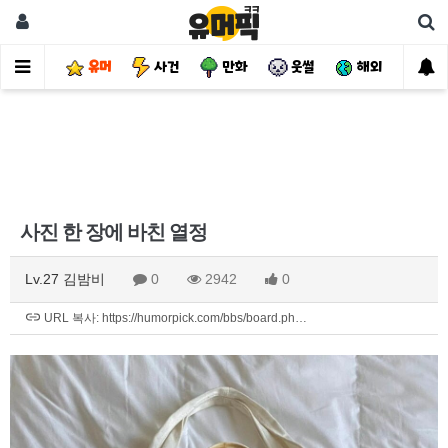
유머
사건
만화
웃썰
해외
핫
사진 한 장에 바친 열정
Lv.27 김밤비
0
2942
0
URL 복사: https://humorpick.com/bbs/board.ph…