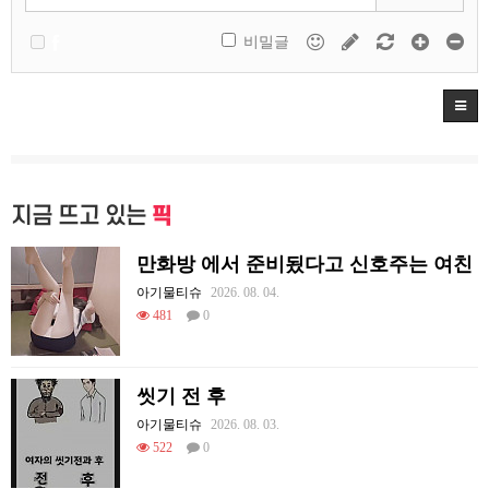
비밀글
지금 뜨고 있는
픽
만화방 에서 준비됬다고 신호주는 여친
아기물티슈
2026. 08. 04.
481
0
씻기 전 후
아기물티슈
2026. 08. 03.
522
0