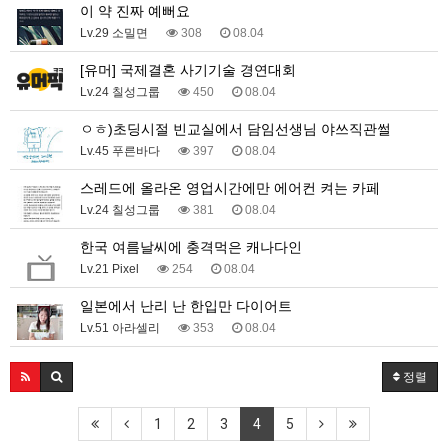
이 약 진짜 예뻐요
Lv.29 소밀면
308
08.04
[유머] 국제결혼 사기기술 경연대회
Lv.24 칠성그룹
450
08.04
ㅇㅎ)초딩시절 빈교실에서 담임선생님 야쓰직관썰
Lv.45 푸른바다
397
08.04
스레드에 올라온 영업시간에만 에어컨 켜는 카페
Lv.24 칠성그룹
381
08.04
한국 여름날씨에 충격먹은 캐나다인
Lv.21 Pixel
254
08.04
일본에서 난리 난 한입만 다이어트
Lv.51 아라셀리
353
08.04
정렬
1
2
3
4
5