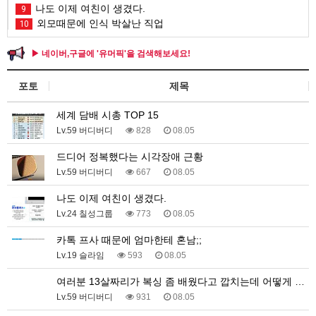
나도 이제 여친이 생겼다.
9
외모때문에 인식 박살난 직업
10
▶ 네이버,구글에 '유머픽'을 검색해보세요!
포토
제목
세계 담배 시총 TOP 15
Lv.59 버디버디
828
08.05
드디어 정복했다는 시각장애 근황
Lv.59 버디버디
667
08.05
나도 이제 여친이 생겼다.
Lv.24 칠성그룹
773
08.05
카톡 프사 때문에 엄마한테 혼남;;
Lv.19 슬라임
593
08.05
여러분 13살짜리가 복싱 좀 배웠다고 깝치는데 어떻게 …
Lv.59 버디버디
931
08.05