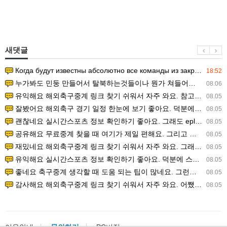
새댓글
Когда будут известны абсолютно все команды из закрытых квали…
18:52
누가봐도 민둥 만들어서 탈북하는것들이나 뭔가 쳐들어오는 낌새를 미리 알아차리기 위함이지 저걸 전쟁준비라고 하…
08.06
유익해요 해외축구중계 링크 찾기 쉬워서 자주 와요. 참고로 무료스포츠중계 정보 확인할 때 출처 꼭 체크해요.…
08.05
잘봤어요 해외축구 경기 일정 한눈에 보기 좋아요. 덕분에 epl중계 볼 때 공식 중계 채널 먼저 찾아봐요. …
08.05
괜찮네요 실시간스포츠 정보 확인하기 좋아요. 그래도 epl중계 볼 때 공식 중계 채널 먼저 찾아봐요. 북마크…
08.05
공유해요 무료중계 찾을 때 여기가 제일 편해요. 그리고 무료스포츠중계 정보 확인할 때 출처 꼭 체크해요. 앞…
08.05
재밌네요 해외축구중계 링크 찾기 쉬워서 자주 와요. 그래서 해외축구중계도 정식 서비스로 봐야 안전해요. 다음…
08.05
유익해요 실시간스포츠 정보 확인하기 좋아요. 덕분에 스포츠중계는 합법적인 경로로만 시청하려 해요. 좋은 정보…
08.05
좋네요 축구중계 생각할 때 도움 되는 팁이 많네요. 그런데 해외축구중계도 정식 서비스로 봐야 안전해요. 다음…
08.05
감사해요 해외축구중계 링크 찾기 쉬워서 자주 와요. 어쨌든 축구무료중계도 합법적인 곳에서 봐야 마음 편해요.…
08.05