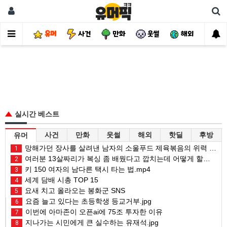
유머
사건
만화
웃썰
해외
핫
실시간 베스트
사건
만화
웃썰
해외
핫딜
후방
유머
망해가던 장사를 살려낸 남자의 소울푸드 제육볶음의 위력 ㅋㅋ
1
여러분 13살짜리가 복싱 좀 배웠다고 깝치는데 어떻게 할까요?
2
키 150 여자의 남다른 택시 타는 법.mp4
3
세계 담배 시총 TOP 15
4
요새 치고 올라오는 봉화군 SNS
5
요즘 늘고 있다는 초등학생 등교거부.jpg
6
이번에 아마존이 오픈ai에 75조 투자한 이유
7
지나가는 시민에게 큰 실수하는 유재석.jpg
8