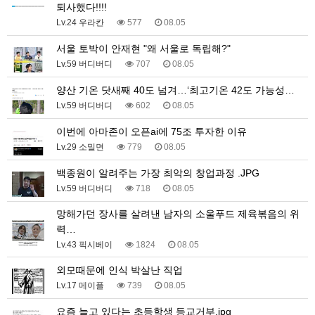
퇴사했다!!!!
Lv.24 우라칸
577
08.05
서울 토박이 안재현 "왜 서울로 독립해?"
Lv.59 버디버디
707
08.05
양산 기온 닷새째 40도 넘겨…‘최고기온 42도 가능성…
Lv.59 버디버디
602
08.05
이번에 아마존이 오픈ai에 75조 투자한 이유
Lv.29 소밀면
779
08.05
백종원이 알려주는 가장 최악의 창업과정 .JPG
Lv.59 버디버디
718
08.05
망해가던 장사를 살려낸 남자의 소울푸드 제육볶음의 위
력…
Lv.43 픽시베이
1824
08.05
외모때문에 인식 박살난 직업
Lv.17 메이플
739
08.05
요즘 늘고 있다는 초등학생 등교거부.jpg