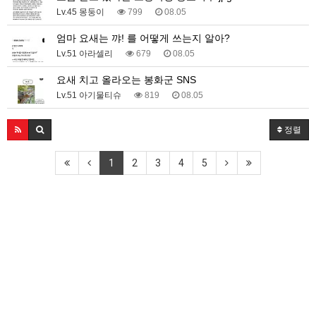
Lv.45 몽둥이
799
08.05
엄마 요새는 꺄! 를 어떻게 쓰는지 알아?
Lv.51 아라셀리
679
08.05
요새 치고 올라오는 봉화군 SNS
Lv.51 아기물티슈
819
08.05
정렬
1
2
3
4
5