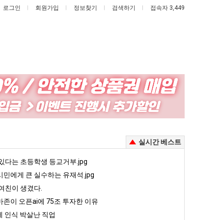
로그인
회원가입
정보찾기
검색하기
접속자 3,449
양
이
산
번
기
에
온
아
 때문에 엄마한테 혼남;;
양산 기온 닷새째 40도 넘겨…‘최고기온 42도 가능성도’
이번에 아마존이 오픈ai에 75조 투자한 이유
실시간 베스트
닷
마
새
존
5
있다는 초등학생 등교거부.jpg
퇴사했다!!!!
08.05
08.05
째
이
 근황
서울 토박이 안재현 "왜 서울로 독립해?"
민에게 큰 실수하는 유재석.jpg
08.05
08.05
40
오
다.
양산 기온 닷새째 40도 넘겨…‘최고기온 42도 가능성도’
08.05
08.05
여친이 생겼다.
도
픈
혼남;;
이번에 아마존이 오픈ai에 75조 투자한 이유
08.05
08.05
존이 오픈ai에 75조 투자한 이유
넘
ai
할까요?
백종원이 알려주는 가장 최악의 창업과정 .JPG
08.05
08.05
 인식 박살난 직업