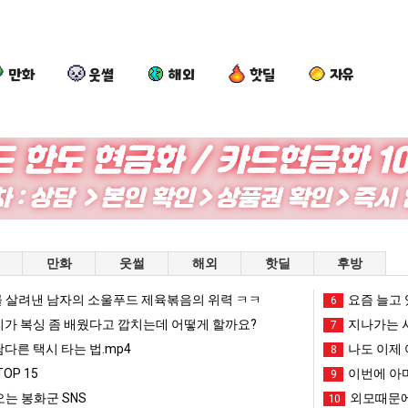
만화
웃썰
해외
핫딜
자유
여
백
요
카
러
종
즘
톡
분
원
늘
프
13
이
고
사
픈ai에 75조 투자한 이유
여러분 13살짜리가 복싱 좀 배웠다고 깝치는데 어떻게 할까요?
백종원이 알려주는 가장 최악의 창업과정 .JPG
요즘 늘고 있다는 초등학생 등교거부.jpg
카톡 프사
만화
웃썰
해외
핫딜
후방
살
알
있
때
짜
려
다
문
 살려낸 남자의 소울푸드 제육볶음의 위력 ㅋㅋ
망해가던 장사를 살려낸 남자의 소울푸드 제육볶음의 위력 ㅋㅋ
세계 담배 시총 TOP 1
요즘 늘고 
08.05
08.05
6
리
주
는
에
?"
외모때문에 인식 박살난 직업
드디어 정복했다는 시각장애
리가 복싱 좀 배웠다고 깝치는데 어떻게 할까요?
08.05
08.05
지나가는 시
7
가
는
초
엄
도’
요즘 늘고 있다는 초등학생 등교거부.jpg
나도 이제 여친이 생겼
08.05
08.05
남다른 택시 타는 법.mp4
나도 이제 
8
복
가
등
마
 이유
엄마 요새는 꺄! 를 어떻게 쓰는지 알아?
카톡 프사 때문에 엄마한테 
08.05
08.05
OP 15
이번에 아마
9
싱
장
학
한
JPG
요새 치고 올라오는 봉화군 SNS
여러분 13살짜리가 복싱 좀 배웠다고 깝치는데 어떻게 
08.05
08.05
는 봉화군 SNS
외모때문에
10