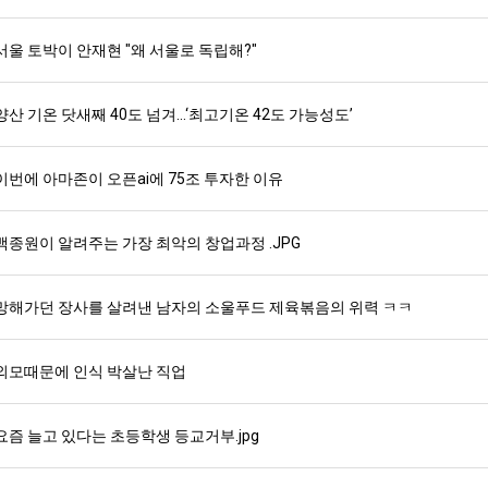
서울 토박이 안재현 "왜 서울로 독립해?"
스타벅스 교환권 ·
AD
안내
금액권 매입 안내
양산 기온 닷새째 40도 넘겨…‘최고기온 42도 가능성도’
이번에 아마존이 오픈ai에 75조 투자한 이유
백종원이 알려주는 가장 최악의 창업과정 .JPG
망해가던 장사를 살려낸 남자의 소울푸드 제육볶음의 위력 ㅋㅋ
외모때문에 인식 박살난 직업
요즘 늘고 있다는 초등학생 등교거부.jpg