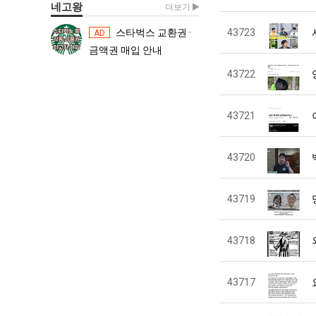
네고왕
더보기
스타벅스 교환권 ·
43723
스타벅스 교환권 ·
AD
AD
금액권 매입 안내
금액권 매입 
43722
43721
43720
43719
43718
43717