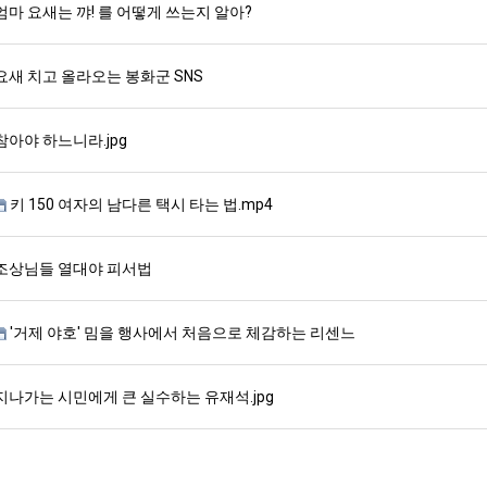
엄마 요새는 꺄! 를 어떻게 쓰는지 알아?
요새 치고 올라오는 봉화군 SNS
참아야 하느니라.jpg
키 150 여자의 남다른 택시 타는 법.mp4
조상님들 열대야 피서법
'거제 야호' 밈을 행사에서 처음으로 체감하는 리센느
지나가는 시민에게 큰 실수하는 유재석.jpg