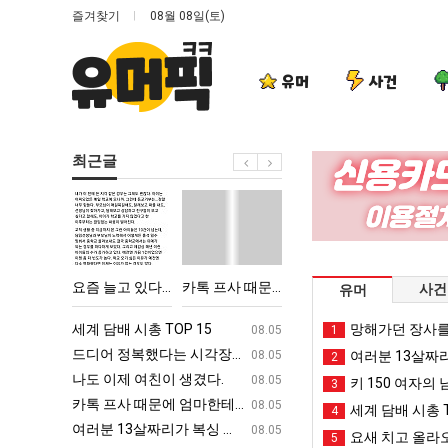
즐겨찾기
08월 08일(토)
유머
사건
최근글
요
카
양
이
즘
톡
산
번
늘
프
기
에
고
사
온
아
악의 창업과정 .JPG
요즘 늘고 있다는 초등학생 등교거부.jpg
카톡 프사 때문에 엄마한테 혼남;;
양산 기온 닷새째 40도 넘겨…‘최고기온 42도 가능성도’
이번에 아마존이 오
사건
유머
있
때
닷
마
다
문
새
존
ㅋㅋ
세계 담배 시총 TOP 15
퇴사했다!!!!
망해가던 장사를
08.05
08.05
1
는
에
째
이
업
드디어 정복했다는 시각장애 근황
서울 토박이 안재현 "왜 서울로 독립해
08.05
08.05
여러분 13살짜
2
초
엄
40
오
g
나도 이제 여친이 생겼다.
양산 기온 닷새째 40도 넘겨…‘최고기온 42도 가능성
08.05
08.05
키 150 여자의 
3
등
마
도
픈
카톡 프사 때문에 엄마한테 혼남;;
이번에 아마존이 오픈ai에 75조 투자한
08.05
08.05
세계 담배 시총 T
4
학
한
넘
ai
S
여러분 13살짜리가 복싱 좀 배웠다고 깝치는데 어떻게 할까요?
백종원이 알려주는 가장 최악의 창업과정 .
08.05
08.05
요새 치고 올라오
5