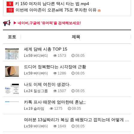
키 150 여자의 남다른 택시 타는 법.mp4
9
이번에 아마존이 오픈ai에 75조 투자한 이유
10
(1)
▶ 네이버,구글에 '유머픽'을 검색해보세요!
포토
제목
세계 담배 시총 TOP 15
Lv.59 버디버디
1573
08.05
드디어 정복했다는 시각장애 근황
Lv.59 버디버디
1286
08.05
나도 이제 여친이 생겼다.
Lv.24 칠성그룹
1507
08.05
카톡 프사 때문에 엄마한테 혼남;;
Lv.19 슬라임
1275
08.05
여러분 13살짜리가 복싱 좀 배웠다고 깝치는데 어떻게 …
Lv.59 버디버디
1649
08.05