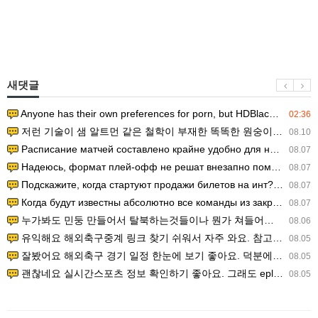
새댓글
Anyone has their own preferences for porn, but HDBlackAss ha…
02:36
저런 기술이 샘 알트먼 같은 철학이 부재한 똑똑한 원숭이에게 있다는게 문제.
08.10
Расписание матчей составлено крайне удобно для нашего часово…
08.07
Надеюсь, формат плей-офф не решат внезапно поменять. https:/…
08.07
Подскажите, когда стартуют продажи билетов на инт? https://g…
08.07
Когда будут известны абсолютно все команды из закрытых квали…
08.07
누가봐도 민둥 만들어서 탈북하는것들이나 뭔가 쳐들어오는 낌새를 미리 알아차리기 위함이지 저걸 전쟁준비라고 하…
08.06
유익해요 해외축구중계 링크 찾기 쉬워서 자주 와요. 참고로 무료스포츠중계 정보 확인할 때 출처 꼭 체크해요.…
08.05
잘봤어요 해외축구 경기 일정 한눈에 보기 좋아요. 덕분에 epl중계 볼 때 공식 중계 채널 먼저 찾아봐요. …
08.05
괜찮네요 실시간스포츠 정보 확인하기 좋아요. 그래도 epl중계 볼 때 공식 중계 채널 먼저 찾아봐요. 북마크…
08.05