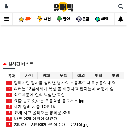
유머
사건
만화
웃썰
해외
핫
실시간 베스트
사건
만화
웃썰
해외
핫딜
후방
유머
망해가던 장사를 살려낸 남자의 소울푸드 제육볶음의 위력 ㅋㅋ
1
여러분 13살짜리가 복싱 좀 배웠다고 깝치는데 어떻게 할까요?
2
외모때문에 인식 박살난 직업
3
요즘 늘고 있다는 초등학생 등교거부.jpg
4
세계 담배 시총 TOP 15
5
요새 치고 올라오는 봉화군 SNS
6
나도 이제 여친이 생겼다.
7
지나가는 시민에게 큰 실수하는 유재석.jpg
8