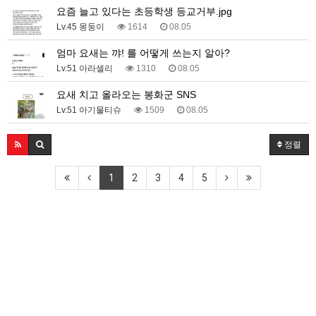
요즘 늘고 있다는 초등학생 등교거부.jpg
Lv.45 몽둥이
1614
08.05
엄마 요새는 꺄! 를 어떻게 쓰는지 알아?
Lv.51 아라셀리
1310
08.05
요새 치고 올라오는 봉화군 SNS
Lv.51 아기물티슈
1509
08.05
정렬
1
2
3
4
5