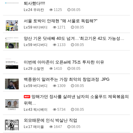
퇴사했다!!!!
Lv.24 우라칸
1125
08.05
서울 토박이 안재현 "왜 서울로 독립해?"
Lv.59 버디버디
1271
08.05
양산 기온 닷새째 40도 넘겨…‘최고기온 42도 가능성…
Lv.59 버디버디
1133
08.05
1
이번에 아마존이 오픈ai에 75조 투자한 이유
Lv.29 소밀면
1410
08.05
백종원이 알려주는 가장 최악의 창업과정 .JPG
Lv.59 버디버디
1309
08.05
망해가던 장사를 살려낸 남자의 소울푸드 제육볶음의
위력…
Lv.43 픽시베이
5734
08.05
외모때문에 인식 박살난 직업
Lv.17 메이플
1647
08.05