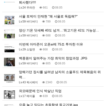
퇴사했다!!!!
Lv.24 우라칸
661
08.05
서울 토박이 안재현 "왜 서울로 독립해?"
Lv.59 버디버디
789
08.05
양산 기온 닷새째 40도 넘겨…‘최고기온 42도 가능성…
Lv.59 버디버디
688
08.05
이번에 아마존이 오픈ai에 75조 투자한 이유
Lv.29 소밀면
868
08.05
백종원이 알려주는 가장 최악의 창업과정 .JPG
Lv.59 버디버디
805
08.05
망해가던 장사를 살려낸 남자의 소울푸드 제육볶음의 위
력…
Lv.43 픽시베이
2340
08.05
외모때문에 인식 박살난 직업
Lv.17 메이플
839
08.05
요즘 늘고 있다는 초등학생 등교거부.jpg