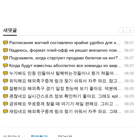
새댓글
Расписание матчей составлено крайне удобно для нашего часово…
08.07
Надеюсь, формат плей-офф не решат внезапно поменять. https:/…
08.07
Подскажите, когда стартуют продажи билетов на инт? https://g…
08.07
Когда будут известны абсолютно все команды из закрытых квали…
08.07
누가봐도 민둥 만들어서 탈북하는것들이나 뭔가 쳐들어오는 낌새를 미리 알아차리기 위함이지 저걸 전쟁준비라고 하…
08.06
유익해요 해외축구중계 링크 찾기 쉬워서 자주 와요. 참고로 무료스포츠중계 정보 확인할 때 출처 꼭 체크해요.…
08.05
잘봤어요 해외축구 경기 일정 한눈에 보기 좋아요. 덕분에 epl중계 볼 때 공식 중계 채널 먼저 찾아봐요. …
08.05
괜찮네요 실시간스포츠 정보 확인하기 좋아요. 그래도 epl중계 볼 때 공식 중계 채널 먼저 찾아봐요. 북마크…
08.05
공유해요 무료중계 찾을 때 여기가 제일 편해요. 그리고 무료스포츠중계 정보 확인할 때 출처 꼭 체크해요. 앞…
08.05
재밌네요 해외축구중계 링크 찾기 쉬워서 자주 와요. 그래서 해외축구중계도 정식 서비스로 봐야 안전해요. 다음…
08.05