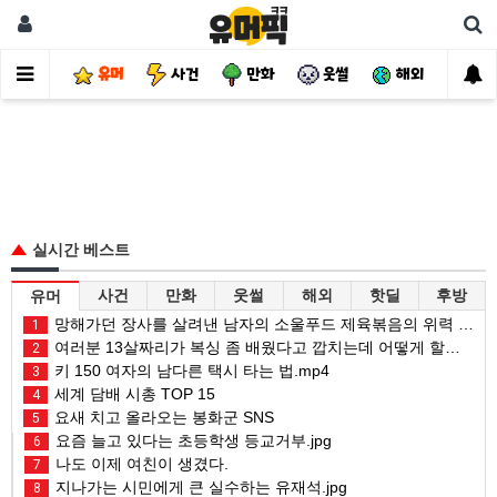
유머
사건
만화
웃썰
해외
핫
실시간 베스트
사건
만화
웃썰
해외
핫딜
후방
유머
망해가던 장사를 살려낸 남자의 소울푸드 제육볶음의 위력 ㅋㅋ
1
여러분 13살짜리가 복싱 좀 배웠다고 깝치는데 어떻게 할까요?
2
키 150 여자의 남다른 택시 타는 법.mp4
3
세계 담배 시총 TOP 15
4
요새 치고 올라오는 봉화군 SNS
5
요즘 늘고 있다는 초등학생 등교거부.jpg
6
나도 이제 여친이 생겼다.
7
지나가는 시민에게 큰 실수하는 유재석.jpg
8