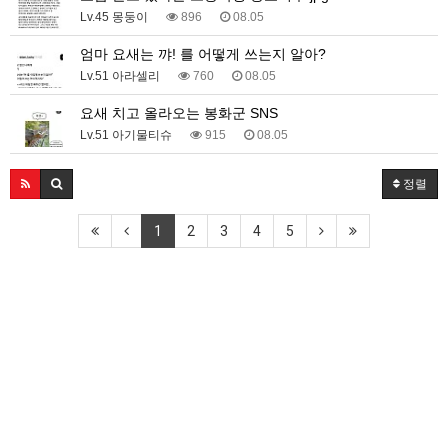
Lv.45 몽둥이
896
08.05
엄마 요새는 꺄! 를 어떻게 쓰는지 알아?
Lv.51 아라셀리
760
08.05
요새 치고 올라오는 봉화군 SNS
Lv.51 아기물티슈
915
08.05
정렬
1
2
3
4
5