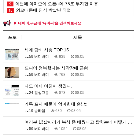
이번에 아마존이 오픈ai에 75조 투자한 이유
9
외모때문에 인식 박살난 직업
10
▶ 네이버,구글에 '유머픽'을 검색해보세요!
포토
제목
세계 담배 시총 TOP 15
Lv.59 버디버디
939
08.05
드디어 정복했다는 시각장애 근황
Lv.59 버디버디
768
08.05
나도 이제 여친이 생겼다.
Lv.24 칠성그룹
873
08.05
카톡 프사 때문에 엄마한테 혼남;;
Lv.19 슬라임
680
08.05
여러분 13살짜리가 복싱 좀 배웠다고 깝치는데 어떻게 …
Lv.59 버디버디
1054
08.05