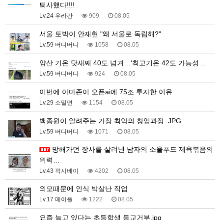
퇴사했다!!!!
Lv.24 우라칸
909
08.05
서울 토박이 안재현 "왜 서울로 독립해?"
Lv.59 버디버디
1058
08.05
양산 기온 닷새째 40도 넘겨…‘최고기온 42도 가능성…
Lv.59 버디버디
924
08.05
이번에 아마존이 오픈ai에 75조 투자한 이유
Lv.29 소밀면
1154
08.05
백종원이 알려주는 가장 최악의 창업과정 .JPG
Lv.59 버디버디
1071
08.05
망해가던 장사를 살려낸 남자의 소울푸드 제육볶음의
위력…
Lv.43 픽시베이
4202
08.05
외모때문에 인식 박살난 직업
Lv.17 메이플
1222
08.05
요즘 늘고 있다는 초등학생 등교거부.jpg