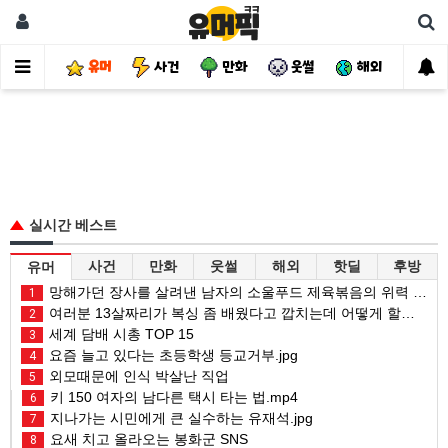
유머
사건
만화
웃썰
해외
핫
실시간 베스트
사건
만화
웃썰
해외
핫딜
후방
유머
망해가던 장사를 살려낸 남자의 소울푸드 제육볶음의 위력 ㅋㅋ
1
여러분 13살짜리가 복싱 좀 배웠다고 깝치는데 어떻게 할까요?
2
세계 담배 시총 TOP 15
3
요즘 늘고 있다는 초등학생 등교거부.jpg
4
외모때문에 인식 박살난 직업
5
키 150 여자의 남다른 택시 타는 법.mp4
6
지나가는 시민에게 큰 실수하는 유재석.jpg
7
요새 치고 올라오는 봉화군 SNS
8