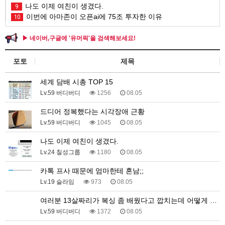
나도 이제 여친이 생겼다.
9
이번에 아마존이 오픈ai에 75조 투자한 이유
10
▶ 네이버,구글에 '유머픽'을 검색해보세요!
포토
제목
세계 담배 시총 TOP 15
Lv.59 버디버디
1256
08.05
드디어 정복했다는 시각장애 근황
Lv.59 버디버디
1045
08.05
나도 이제 여친이 생겼다.
Lv.24 칠성그룹
1180
08.05
카톡 프사 때문에 엄마한테 혼남;;
Lv.19 슬라임
973
08.05
여러분 13살짜리가 복싱 좀 배웠다고 깝치는데 어떻게 …
Lv.59 버디버디
1372
08.05