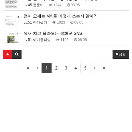
Lv.45 몽둥이
1244
08.05
엄마 요새는 꺄! 를 어떻게 쓰는지 알아?
Lv.51 아라셀리
1023
08.05
요새 치고 올라오는 봉화군 SNS
Lv.51 아기물티슈
1195
08.05
정렬
1
2
3
4
5