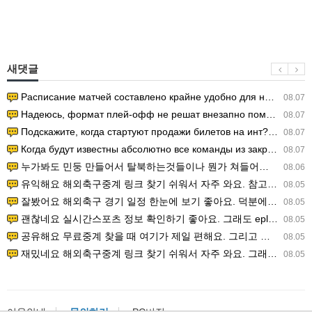
새댓글
Расписание матчей составлено крайне удобно для нашего часово…
08.07
Надеюсь, формат плей-офф не решат внезапно поменять. https:/…
08.07
Подскажите, когда стартуют продажи билетов на инт? https://g…
08.07
Когда будут известны абсолютно все команды из закрытых квали…
08.07
누가봐도 민둥 만들어서 탈북하는것들이나 뭔가 쳐들어오는 낌새를 미리 알아차리기 위함이지 저걸 전쟁준비라고 하…
08.06
유익해요 해외축구중계 링크 찾기 쉬워서 자주 와요. 참고로 무료스포츠중계 정보 확인할 때 출처 꼭 체크해요.…
08.05
잘봤어요 해외축구 경기 일정 한눈에 보기 좋아요. 덕분에 epl중계 볼 때 공식 중계 채널 먼저 찾아봐요. …
08.05
괜찮네요 실시간스포츠 정보 확인하기 좋아요. 그래도 epl중계 볼 때 공식 중계 채널 먼저 찾아봐요. 북마크…
08.05
공유해요 무료중계 찾을 때 여기가 제일 편해요. 그리고 무료스포츠중계 정보 확인할 때 출처 꼭 체크해요. 앞…
08.05
재밌네요 해외축구중계 링크 찾기 쉬워서 자주 와요. 그래서 해외축구중계도 정식 서비스로 봐야 안전해요. 다음…
08.05