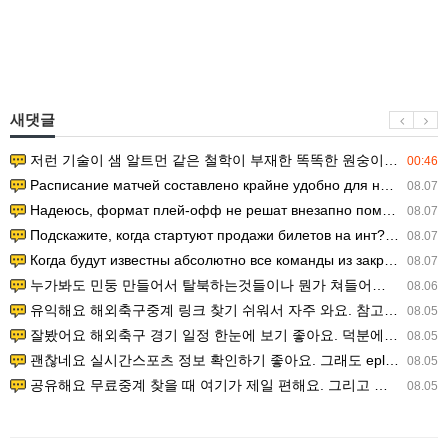
새댓글
저런 기술이 샘 알트먼 같은 철학이 부재한 똑똑한 원숭이에게 있다는게 문제.
00:46
Расписание матчей составлено крайне удобно для нашего часово…
08.07
Надеюсь, формат плей-офф не решат внезапно поменять. https:/…
08.07
Подскажите, когда стартуют продажи билетов на инт? https://g…
08.07
Когда будут известны абсолютно все команды из закрытых квали…
08.07
누가봐도 민둥 만들어서 탈북하는것들이나 뭔가 쳐들어오는 낌새를 미리 알아차리기 위함이지 저걸 전쟁준비라고 하…
08.06
유익해요 해외축구중계 링크 찾기 쉬워서 자주 와요. 참고로 무료스포츠중계 정보 확인할 때 출처 꼭 체크해요.…
08.05
잘봤어요 해외축구 경기 일정 한눈에 보기 좋아요. 덕분에 epl중계 볼 때 공식 중계 채널 먼저 찾아봐요. …
08.05
괜찮네요 실시간스포츠 정보 확인하기 좋아요. 그래도 epl중계 볼 때 공식 중계 채널 먼저 찾아봐요. 북마크…
08.05
공유해요 무료중계 찾을 때 여기가 제일 편해요. 그리고 무료스포츠중계 정보 확인할 때 출처 꼭 체크해요. 앞…
08.05