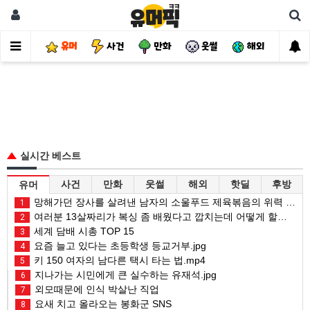
유머
사건
만화
웃썰
해외
핫
실시간 베스트
사건
만화
웃썰
해외
핫딜
후방
유머
망해가던 장사를 살려낸 남자의 소울푸드 제육볶음의 위력 ㅋㅋ
1
여러분 13살짜리가 복싱 좀 배웠다고 깝치는데 어떻게 할까요?
2
세계 담배 시총 TOP 15
3
요즘 늘고 있다는 초등학생 등교거부.jpg
4
키 150 여자의 남다른 택시 타는 법.mp4
5
지나가는 시민에게 큰 실수하는 유재석.jpg
6
외모때문에 인식 박살난 직업
7
요새 치고 올라오는 봉화군 SNS
8