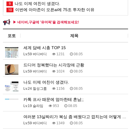
나도 이제 여친이 생겼다.
9
이번에 아마존이 오픈ai에 75조 투자한 이유
10
▶ 네이버,구글에 '유머픽'을 검색해보세요!
포토
제목
세계 담배 시총 TOP 15
Lv.59 버디버디
1231
08.05
드디어 정복했다는 시각장애 근황
Lv.59 버디버디
1024
08.05
나도 이제 여친이 생겼다.
Lv.24 칠성그룹
1156
08.05
카톡 프사 때문에 엄마한테 혼남;;
Lv.19 슬라임
953
08.05
여러분 13살짜리가 복싱 좀 배웠다고 깝치는데 어떻게 …
Lv.59 버디버디
1349
08.05