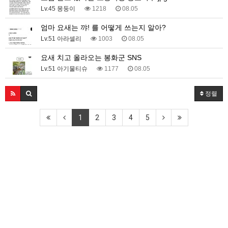
Lv.45 몽둥이
1218
08.05
엄마 요새는 꺄! 를 어떻게 쓰는지 알아?
Lv.51 아라셀리
1003
08.05
요새 치고 올라오는 봉화군 SNS
Lv.51 아기물티슈
1177
08.05
정렬
1
2
3
4
5