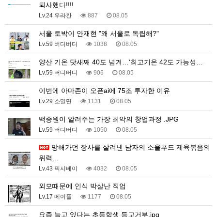
퇴사했다!!!!
Lv.24 우라칸
887
08.05
서울 토박이 안재현 "왜 서울로 독립해?"
Lv.59 버디버디
1038
08.05
양산 기온 닷새째 40도 넘겨…‘최고기온 42도 가능성…
Lv.59 버디버디
906
08.05
이번에 아마존이 오픈ai에 75조 투자한 이유
Lv.29 소밀면
1131
08.05
백종원이 알려주는 가장 최악의 창업과정 .JPG
Lv.59 버디버디
1050
08.05
망해가던 장사를 살려낸 남자의 소울푸드 제육볶음의
위력…
Lv.43 픽시베이
4032
08.05
외모때문에 인식 박살난 직업
Lv.17 메이플
1177
08.05
요즘 늘고 있다는 초등학생 등교거부.jpg