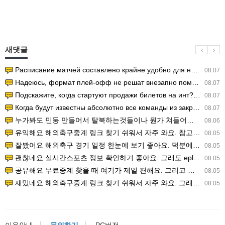
새댓글
Расписание матчей составлено крайне удобно для нашего часово…
08.07
Надеюсь, формат плей-офф не решат внезапно поменять. https:/…
08.07
Подскажите, когда стартуют продажи билетов на инт? https://g…
08.07
Когда будут известны абсолютно все команды из закрытых квали…
08.07
누가봐도 민둥 만들어서 탈북하는것들이나 뭔가 쳐들어오는 낌새를 미리 알아차리기 위함이지 저걸 전쟁준비라고 하…
08.06
유익해요 해외축구중계 링크 찾기 쉬워서 자주 와요. 참고로 무료스포츠중계 정보 확인할 때 출처 꼭 체크해요.…
08.05
잘봤어요 해외축구 경기 일정 한눈에 보기 좋아요. 덕분에 epl중계 볼 때 공식 중계 채널 먼저 찾아봐요. …
08.05
괜찮네요 실시간스포츠 정보 확인하기 좋아요. 그래도 epl중계 볼 때 공식 중계 채널 먼저 찾아봐요. 북마크…
08.05
공유해요 무료중계 찾을 때 여기가 제일 편해요. 그리고 무료스포츠중계 정보 확인할 때 출처 꼭 체크해요. 앞…
08.05
재밌네요 해외축구중계 링크 찾기 쉬워서 자주 와요. 그래서 해외축구중계도 정식 서비스로 봐야 안전해요. 다음…
08.05