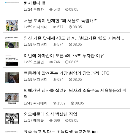
퇴사했다!!!!
Lv.24 우라칸
543
08.05
서울 토박이 안재현 "왜 서울로 독립해?"
Lv.59 버디버디
677
08.05
양산 기온 닷새째 40도 넘겨…‘최고기온 42도 가능성…
Lv.59 버디버디
574
08.05
이번에 아마존이 오픈ai에 75조 투자한 이유
Lv.29 소밀면
746
08.05
백종원이 알려주는 가장 최악의 창업과정 .JPG
Lv.59 버디버디
684
08.05
망해가던 장사를 살려낸 남자의 소울푸드 제육볶음의 위
력…
Lv.43 픽시베이
1589
08.05
외모때문에 인식 박살난 직업
Lv.17 메이플
696
08.05
요즘 늘고 있다는 초등학생 등교거부.jpg