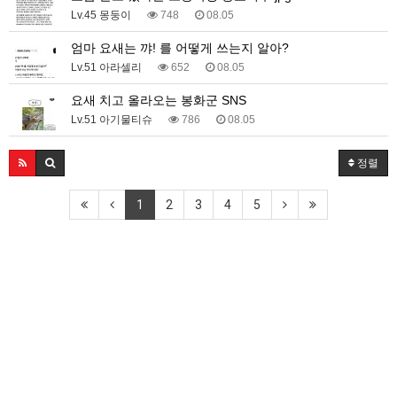
Lv.45 몽둥이
748
08.05
엄마 요새는 꺄! 를 어떻게 쓰는지 알아?
Lv.51 아라셀리
652
08.05
요새 치고 올라오는 봉화군 SNS
Lv.51 아기물티슈
786
08.05
정렬
1
2
3
4
5