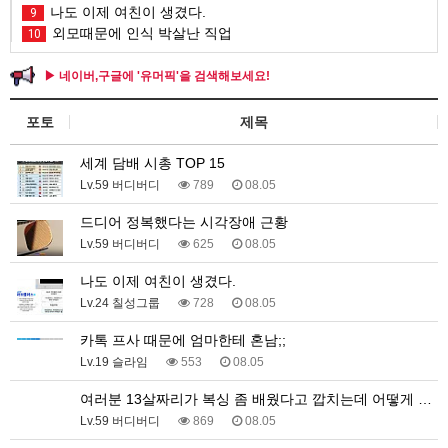
나도 이제 여친이 생겼다.
9
외모때문에 인식 박살난 직업
10
▶ 네이버,구글에 '유머픽'을 검색해보세요!
포토
제목
세계 담배 시총 TOP 15
Lv.59 버디버디
789
08.05
드디어 정복했다는 시각장애 근황
Lv.59 버디버디
625
08.05
나도 이제 여친이 생겼다.
Lv.24 칠성그룹
728
08.05
카톡 프사 때문에 엄마한테 혼남;;
Lv.19 슬라임
553
08.05
여러분 13살짜리가 복싱 좀 배웠다고 깝치는데 어떻게 …
Lv.59 버디버디
869
08.05