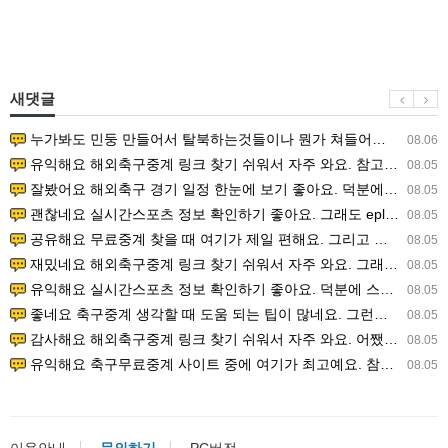
새댓글
누가봐도 민둥 만들어서 탈북하는것들이나 뭔가 쳐들어오는 낌새를 미리 알아차리기 위함이지 저걸 전쟁준비라고 하…
08.06
유익해요 해외축구중계 링크 찾기 쉬워서 자주 와요. 참고로 무료스포츠중계 정보 확인할 때 출처 꼭 체크해요.…
08.05
잘봤어요 해외축구 경기 일정 한눈에 보기 좋아요. 덕분에 epl중계 볼 때 공식 중계 채널 먼저 찾아봐요. …
08.05
괜찮네요 실시간스포츠 정보 확인하기 좋아요. 그래도 epl중계 볼 때 공식 중계 채널 먼저 찾아봐요. 북마크…
08.05
공유해요 무료중계 찾을 때 여기가 제일 편해요. 그리고 무료스포츠중계 정보 확인할 때 출처 꼭 체크해요. 앞…
08.05
재밌네요 해외축구중계 링크 찾기 쉬워서 자주 와요. 그래서 해외축구중계도 정식 서비스로 봐야 안전해요. 다음…
08.05
유익해요 실시간스포츠 정보 확인하기 좋아요. 덕분에 스포츠중계는 합법적인 경로로만 시청하려 해요. 좋은 정보…
08.05
좋네요 축구중계 생각할 때 도움 되는 팁이 많네요. 그런데 해외축구중계도 정식 서비스로 봐야 안전해요. 다음…
08.05
감사해요 해외축구중계 링크 찾기 쉬워서 자주 와요. 어쨌든 축구무료중계도 합법적인 곳에서 봐야 마음 편해요.…
08.05
유익해요 축구무료중계 사이트 중에 여기가 최고예요. 참고로 축구무료중계도 합법적인 곳에서 봐야 마음 편해요.…
08.05