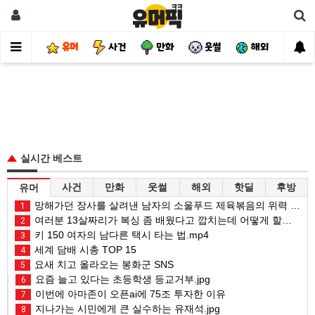
유머
사건
만화
웃썰
해외
핫
실시간 베스트
사건
만화
웃썰
해외
핫딜
후방
유머
망해가던 장사를 살려낸 남자의 소울푸드 제육볶음의 위력 ㅋㅋ
1
여러분 13살짜리가 복싱 좀 배웠다고 깝치는데 어떻게 할까요?
2
키 150 여자의 남다른 택시 타는 법.mp4
3
세계 담배 시총 TOP 15
4
요새 치고 올라오는 봉화군 SNS
5
요즘 늘고 있다는 초등학생 등교거부.jpg
6
이번에 아마존이 오픈ai에 75조 투자한 이유
7
지나가는 시민에게 큰 실수하는 유재석.jpg
8