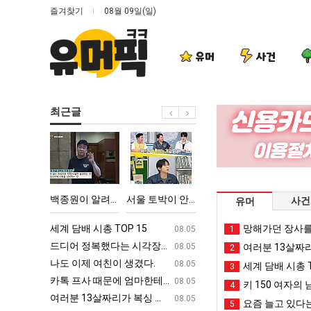
즐겨찾기
08월 09일(일)
유머
사건
최근글
백
서
카
이
종
울
톡
번
원
토
프
에
이
박
사
아
울푸드 제육볶음의 위력 ㅋㅋ
백종원이 알려주는 가장 최악의 창업과정 .JPG
서울 토박이 안재현 "왜 서울로 독립해?"
카톡 프사 때문에 엄마한테 혼남;;
이번에 아마존이 오
사건
유머
알
이
때
마
려
안
문
존
ㅋㅋ
세계 담배 시총 TOP 15
퇴사했다!!!!
망해가던 장사를
08.05
08.05
1
주
재
에
이
업
드디어 정복했다는 시각장애 근황
서울 토박이 안재현 "왜 서울로 독립해
08.05
08.05
여러분 13살짜
2
는
현
엄
오
g
나도 이제 여친이 생겼다.
양산 기온 닷새째 40도 넘겨…‘최고기온 42도 가능성
08.05
08.05
세계 담배 시총 T
3
가
"왜
마
픈
카톡 프사 때문에 엄마한테 혼남;;
이번에 아마존이 오픈ai에 75조 투자한
08.05
08.05
키 150 여자의 
4
장
서
한
ai
S
여러분 13살짜리가 복싱 좀 배웠다고 깝치는데 어떻게 할까요?
백종원이 알려주는 가장 최악의 창업과정 .
08.05
08.05
요즘 늘고 있다는
5