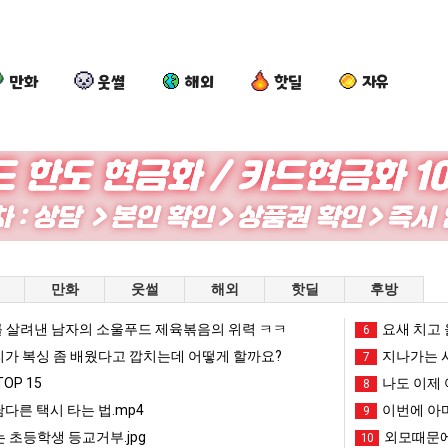
만화
웃썰
해외
핫딜
자유
세
망
백
서
계
해
종
울
담
가
원
토
배
던
이
박
픈ai에 75조 투자한 이유
세계 담배 시총 TOP 15
망해가던 장사를 살려낸 남자의 소울푸드 제육볶음의 위력 ㅋㅋ
백종원이 알려주는 가장 최악의 창업과정 .JPG
서울 토박이
만화
웃썰
해외
핫딜
후방
시
장
알
이
총
사
려
안
 살려낸 남자의 소울푸드 제육볶음의 위력 ㅋㅋ
망해가던 장사를 살려낸 남자의 소울푸드 제육볶음의 위력 ㅋㅋ
세계 담배 시총 TOP 1
요새 치고 
08.05
08.05
6
TOP
를
주
재
?"
외모때문에 인식 박살난 직업
드디어 정복했다는 시각장애
리가 복싱 좀 배웠다고 깝치는데 어떻게 할까요?
08.05
08.05
지나가는 시
7
15
살
는
현
도’
요즘 늘고 있다는 초등학생 등교거부.jpg
나도 이제 여친이 생겼
08.05
08.05
OP 15
나도 이제 
8
려
가
"왜
 이유
엄마 요새는 꺄! 를 어떻게 쓰는지 알아?
카톡 프사 때문에 엄마한테 
08.05
08.05
남다른 택시 타는 법.mp4
이번에 아마
9
낸
장
서
JPG
요새 치고 올라오는 봉화군 SNS
여러분 13살짜리가 복싱 좀 배웠다고 깝치는데 어떻게 
08.05
08.05
 초등학생 등교거부.jpg
외모때문에
10