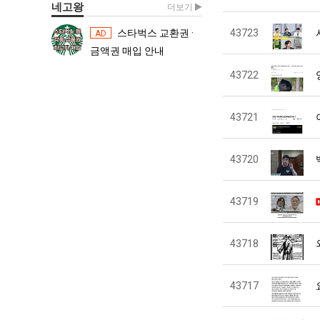
네고왕
더보기
스타벅스 교환권 ·
43723
스타벅스 교환권 ·
AD
AD
금액권 매입 안내
금액권 매입 
43722
43721
43720
43719
43718
43717