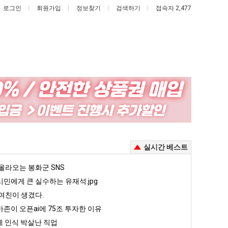
로그인
회원가입
정보찾기
검색하기
접속자 2,477
카
이
톡
번
프
에
사
아
 안재현 "왜 서울로 독립해?"
카톡 프사 때문에 엄마한테 혼남;;
이번에 아마존이 오픈ai에 75조 투자한 이유
실시간 베스트
때
마
문
존
5
올라오는 봉화군 SNS
퇴사했다!!!!
08.05
08.05
에
이
 근황
서울 토박이 안재현 "왜 서울로 독립해?"
민에게 큰 실수하는 유재석.jpg
08.05
08.05
엄
오
다.
양산 기온 닷새째 40도 넘겨…‘최고기온 42도 가능성도’
08.05
08.05
여친이 생겼다.
마
픈
혼남;;
이번에 아마존이 오픈ai에 75조 투자한 이유
08.05
08.05
존이 오픈ai에 75조 투자한 이유
한
ai
할까요?
백종원이 알려주는 가장 최악의 창업과정 .JPG
08.05
08.05
 인식 박살난 직업