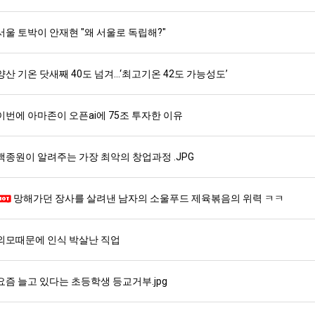
서울 토박이 안재현 "왜 서울로 독립해?"
스타벅스 교환권 ·
AD
안내
금액권 매입 안내
양산 기온 닷새째 40도 넘겨…‘최고기온 42도 가능성도’
이번에 아마존이 오픈ai에 75조 투자한 이유
백종원이 알려주는 가장 최악의 창업과정 .JPG
망해가던 장사를 살려낸 남자의 소울푸드 제육볶음의 위력 ㅋㅋ
외모때문에 인식 박살난 직업
요즘 늘고 있다는 초등학생 등교거부.jpg