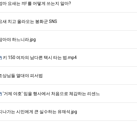
엄마 요새는 꺄! 를 어떻게 쓰는지 알아?
요새 치고 올라오는 봉화군 SNS
참아야 하느니라.jpg
키 150 여자의 남다른 택시 타는 법.mp4
조상님들 열대야 피서법
'거제 야호' 밈을 행사에서 처음으로 체감하는 리센느
지나가는 시민에게 큰 실수하는 유재석.jpg