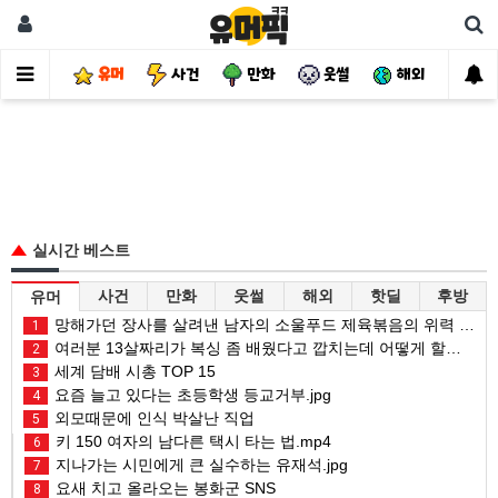
유머
사건
만화
웃썰
해외
핫
실시간 베스트
사건
만화
웃썰
해외
핫딜
후방
유머
망해가던 장사를 살려낸 남자의 소울푸드 제육볶음의 위력 ㅋㅋ
1
여러분 13살짜리가 복싱 좀 배웠다고 깝치는데 어떻게 할까요?
2
세계 담배 시총 TOP 15
3
요즘 늘고 있다는 초등학생 등교거부.jpg
4
외모때문에 인식 박살난 직업
5
키 150 여자의 남다른 택시 타는 법.mp4
6
지나가는 시민에게 큰 실수하는 유재석.jpg
7
요새 치고 올라오는 봉화군 SNS
8