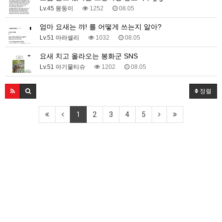
Lv.45 몽둥이
1252
08.05
엄마 요새는 꺄! 를 어떻게 쓰는지 알아?
Lv.51 아라셀리
1032
08.05
요새 치고 올라오는 봉화군 SNS
Lv.51 아기물티슈
1202
08.05
정렬
1
2
3
4
5