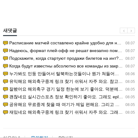
새댓글
Расписание матчей составлено крайне удобно для нашего часово…
08.07
Надеюсь, формат плей-офф не решат внезапно поменять. https:/…
08.07
Подскажите, когда стартуют продажи билетов на инт? https://g…
08.07
Когда будут известны абсолютно все команды из закрытых квали…
08.07
누가봐도 민둥 만들어서 탈북하는것들이나 뭔가 쳐들어오는 낌새를 미리 알아차리기 위함이지 저걸 전쟁준비라고 하…
08.06
유익해요 해외축구중계 링크 찾기 쉬워서 자주 와요. 참고로 무료스포츠중계 정보 확인할 때 출처 꼭 체크해요.…
08.05
잘봤어요 해외축구 경기 일정 한눈에 보기 좋아요. 덕분에 epl중계 볼 때 공식 중계 채널 먼저 찾아봐요. …
08.05
괜찮네요 실시간스포츠 정보 확인하기 좋아요. 그래도 epl중계 볼 때 공식 중계 채널 먼저 찾아봐요. 북마크…
08.05
공유해요 무료중계 찾을 때 여기가 제일 편해요. 그리고 무료스포츠중계 정보 확인할 때 출처 꼭 체크해요. 앞…
08.05
재밌네요 해외축구중계 링크 찾기 쉬워서 자주 와요. 그래서 해외축구중계도 정식 서비스로 봐야 안전해요. 다음…
08.05