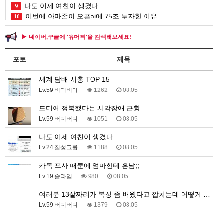
나도 이제 여친이 생겼다.
9
이번에 아마존이 오픈ai에 75조 투자한 이유
10
▶ 네이버,구글에 '유머픽'을 검색해보세요!
포토
제목
세계 담배 시총 TOP 15
Lv.59 버디버디
1262
08.05
드디어 정복했다는 시각장애 근황
Lv.59 버디버디
1051
08.05
나도 이제 여친이 생겼다.
Lv.24 칠성그룹
1188
08.05
카톡 프사 때문에 엄마한테 혼남;;
Lv.19 슬라임
980
08.05
여러분 13살짜리가 복싱 좀 배웠다고 깝치는데 어떻게 …
Lv.59 버디버디
1379
08.05