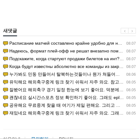
새댓글
Расписание матчей составлено крайне удобно для нашего часово…
08.07
Надеюсь, формат плей-офф не решат внезапно поменять. https:/…
08.07
Подскажите, когда стартуют продажи билетов на инт? https://g…
08.07
Когда будут известны абсолютно все команды из закрытых квали…
08.07
누가봐도 민둥 만들어서 탈북하는것들이나 뭔가 쳐들어오는 낌새를 미리 알아차리기 위함이지 저걸 전쟁준비라고 하…
08.06
유익해요 해외축구중계 링크 찾기 쉬워서 자주 와요. 참고로 무료스포츠중계 정보 확인할 때 출처 꼭 체크해요.…
08.05
잘봤어요 해외축구 경기 일정 한눈에 보기 좋아요. 덕분에 epl중계 볼 때 공식 중계 채널 먼저 찾아봐요. …
08.05
괜찮네요 실시간스포츠 정보 확인하기 좋아요. 그래도 epl중계 볼 때 공식 중계 채널 먼저 찾아봐요. 북마크…
08.05
공유해요 무료중계 찾을 때 여기가 제일 편해요. 그리고 무료스포츠중계 정보 확인할 때 출처 꼭 체크해요. 앞…
08.05
재밌네요 해외축구중계 링크 찾기 쉬워서 자주 와요. 그래서 해외축구중계도 정식 서비스로 봐야 안전해요. 다음…
08.05