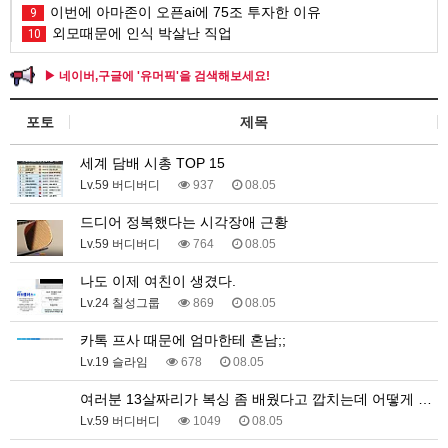
이번에 아마존이 오픈ai에 75조 투자한 이유
9
외모때문에 인식 박살난 직업
10
▶ 네이버,구글에 '유머픽'을 검색해보세요!
포토
제목
세계 담배 시총 TOP 15
Lv.59 버디버디
937
08.05
드디어 정복했다는 시각장애 근황
Lv.59 버디버디
764
08.05
나도 이제 여친이 생겼다.
Lv.24 칠성그룹
869
08.05
카톡 프사 때문에 엄마한테 혼남;;
Lv.19 슬라임
678
08.05
여러분 13살짜리가 복싱 좀 배웠다고 깝치는데 어떻게 …
Lv.59 버디버디
1049
08.05