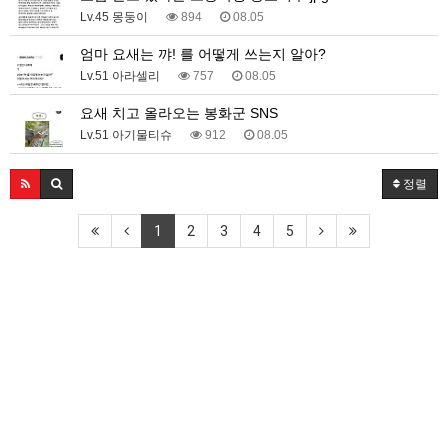
Lv.45 몽둥이
894
08.05
엄마 요새는 꺄! 를 어떻게 쓰는지 알아?
Lv.51 아라셀리
757
08.05
요새 치고 올라오는 봉화군 SNS
Lv.51 아기물티슈
912
08.05
정렬
1
2
3
4
5