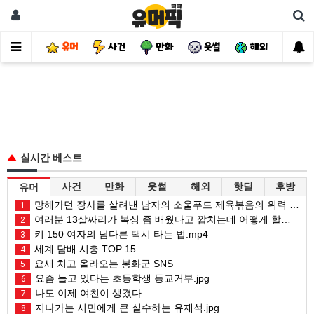
유머
사건
만화
웃썰
해외
핫
실시간 베스트
사건
만화
웃썰
해외
핫딜
후방
유머
망해가던 장사를 살려낸 남자의 소울푸드 제육볶음의 위력 ㅋㅋ
1
여러분 13살짜리가 복싱 좀 배웠다고 깝치는데 어떻게 할까요?
2
키 150 여자의 남다른 택시 타는 법.mp4
3
세계 담배 시총 TOP 15
4
요새 치고 올라오는 봉화군 SNS
5
요즘 늘고 있다는 초등학생 등교거부.jpg
6
나도 이제 여친이 생겼다.
7
지나가는 시민에게 큰 실수하는 유재석.jpg
8