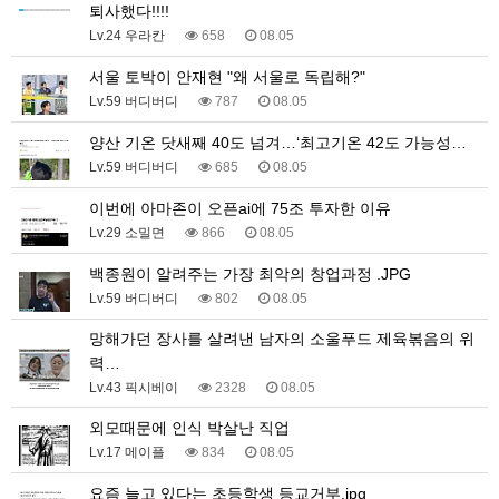
퇴사했다!!!!
Lv.24 우라칸
658
08.05
서울 토박이 안재현 "왜 서울로 독립해?"
Lv.59 버디버디
787
08.05
양산 기온 닷새째 40도 넘겨…‘최고기온 42도 가능성…
Lv.59 버디버디
685
08.05
이번에 아마존이 오픈ai에 75조 투자한 이유
Lv.29 소밀면
866
08.05
백종원이 알려주는 가장 최악의 창업과정 .JPG
Lv.59 버디버디
802
08.05
망해가던 장사를 살려낸 남자의 소울푸드 제육볶음의 위
력…
Lv.43 픽시베이
2328
08.05
외모때문에 인식 박살난 직업
Lv.17 메이플
834
08.05
요즘 늘고 있다는 초등학생 등교거부.jpg