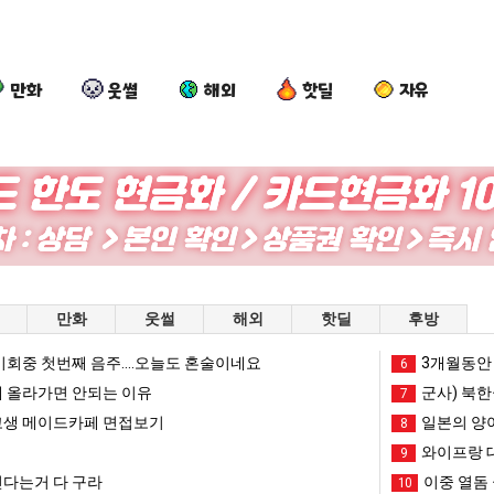
만화
웃썰
해외
핫딜
자유
나
백
이
엄
도
종
번
마
이
원
에
요
제
이
아
새
현 "왜 서울로 독립해?"
나도 이제 여친이 생겼다.
백종원이 알려주는 가장 최악의 창업과정 .JPG
이번에 아마존이 오픈ai에 75조 투자한 이유
엄마 요새는
만화
웃썰
해외
핫딜
후방
여
알
마
는
친
려
존
꺄!
회중 첫번째 음주....오늘도 혼술이네요
망해가던 장사를 살려낸 남자의 소울푸드 제육볶음의 위력 ㅋㅋ
세계 담배 시총 TOP 1
3개월동안 
08.05
08.05
6
이
주
이
를
?"
외모때문에 인식 박살난 직업
드디어 정복했다는 시각장애
 올라가면 안되는 이유
08.05
08.05
군사) 북한
7
생
는
오
어
도’
요즘 늘고 있다는 초등학생 등교거부.jpg
나도 이제 여친이 생겼
08.05
08.05
생 메이드카페 면접보기
일본의 양
8
겼
가
픈
떻
 이유
엄마 요새는 꺄! 를 어떻게 쓰는지 알아?
카톡 프사 때문에 엄마한테 
08.05
08.05
와이프랑 
9
다.
장
ai
게
JPG
요새 치고 올라오는 봉화군 SNS
여러분 13살짜리가 복싱 좀 배웠다고 깝치는데 어떻게 
08.05
08.05
다는거 다 구라
이중 열돔 
10