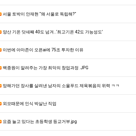
서울 토박이 안재현 "왜 서울로 독립해?"
스타벅스 교환권 ·
AD
안내
금액권 매입 안내
양산 기온 닷새째 40도 넘겨…‘최고기온 42도 가능성도’
이번에 아마존이 오픈ai에 75조 투자한 이유
백종원이 알려주는 가장 최악의 창업과정 .JPG
망해가던 장사를 살려낸 남자의 소울푸드 제육볶음의 위력 ㅋㅋ
외모때문에 인식 박살난 직업
요즘 늘고 있다는 초등학생 등교거부.jpg