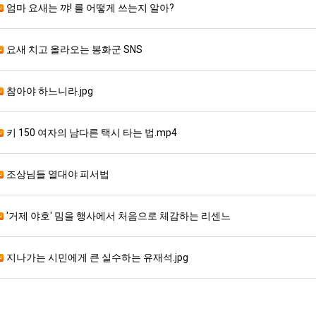
엄마 요새는 꺄! 를 어떻게 쓰는지 알아?
요새 치고 올라오는 봉화군 SNS
참아야 하느니라.jpg
키 150 여자의 남다른 택시 타는 법.mp4
조상님들 열대야 피서법
'거제 야호' 밈을 행사에서 처음으로 체감하는 리센느
지나가는 시민에게 큰 실수하는 유재석.jpg