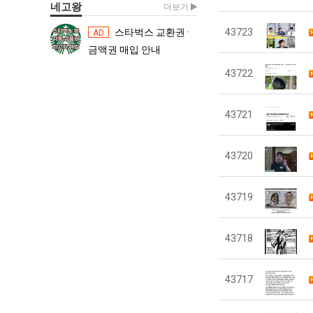
네고왕
더보기
스타벅스 교환권 ·
43723
스타벅스 교환권 ·
AD
AD
금액권 매입 안내
금액권 매입 
43722
43721
43720
43719
43718
43717