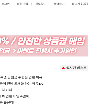
로그인
회원가입
정보찾기
검색하기
접속자 3,399
요
서
즘
울
늘
토
고
박
 꺄! 를 어떻게 쓰는지 알아?
요즘 늘고 있다는 초등학생 등교거부.jpg
서울 토박이 안재현 "왜 서울로 독립해?"
실시간 베스트
있
이
다
안
5
복권 당첨금 수령을 안한 이유
퇴사했다!!!!
08.05
08.05
는
재
 근황
서울 토박이 안재현 "왜 서울로 독립해?"
군이 전방 요새화 하는 이유.jpg
08.05
08.05
초
현
다.
양산 기온 닷새째 40도 넘겨…‘최고기온 42도 가능성도’
08.05
08.05
아치 카레
등
"왜
혼남;;
이번에 아마존이 오픈ai에 75조 투자한 이유
08.05
08.05
대화 안한지 일주일째
학
서
할까요?
백종원이 알려주는 가장 최악의 창업과정 .JPG
08.05
08.05
곧 끝난다!