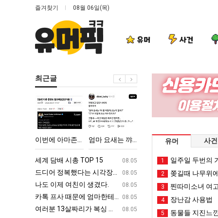
즐겨찾기
08월 06일(목)
유머
사건
최근글
이
엄
요
서
번
마
즘
울
에
요
늘
토
아
새
고
박
악의 창업과정 .JPG
이번에 아마존이 오픈ai에 75조 투자한 이유
엄마 요새는 꺄! 를 어떻게 쓰는지 알아?
요즘 늘고 있다는 초등학생 등교거부.jpg
서울 토박이 안재
사건
유머
마
는
있
이
존
꺄!
다
안
ㅋㅋ
세계 담배 시총 TOP 15
퇴사했다!!!!
일주일 두번의 기
08.05
08.05
1
이
를
는
재
업
드디어 정복했다는 시각장애 근황
서울 토박이 안재현 "왜 서울로 독립해
08.05
08.05
쫒길때 나무위에
2
오
어
초
현
g
나도 이제 여친이 생겼다.
양산 기온 닷새째 40도 넘겨…‘최고기온 42도 가능성
08.05
08.05
찐따미소녀 여고
3
픈
떻
등
"왜
카톡 프사 때문에 엄마한테 혼남;;
이번에 아마존이 오픈ai에 75조 투자한
08.05
08.05
장난감 사용법
4
ai
게
학
서
S
여러분 13살짜리가 복싱 좀 배웠다고 깝치는데 어떻게 할까요?
백종원이 알려주는 가장 최악의 창업과정 .
08.05
08.05
동물들 지진느낀
5