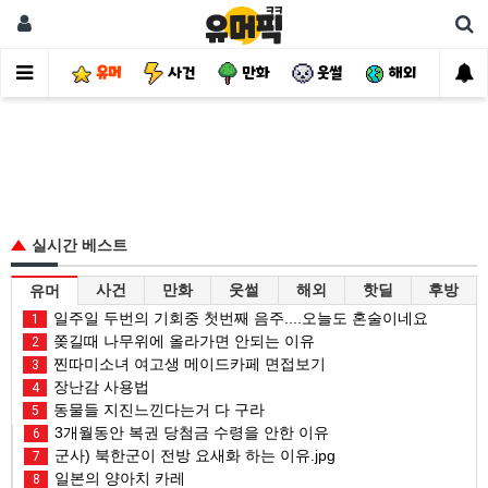
유머
사건
만화
웃썰
해외
핫
실시간 베스트
사건
만화
웃썰
해외
핫딜
후방
유머
일주일 두번의 기회중 첫번째 음주....오늘도 혼술이네요
1
쫒길때 나무위에 올라가면 안되는 이유
2
찐따미소녀 여고생 메이드카페 면접보기
3
장난감 사용법
4
동물들 지진느낀다는거 다 구라
5
3개월동안 복권 당첨금 수령을 안한 이유
6
군사) 북한군이 전방 요새화 하는 이유.jpg
7
일본의 양아치 카레
8