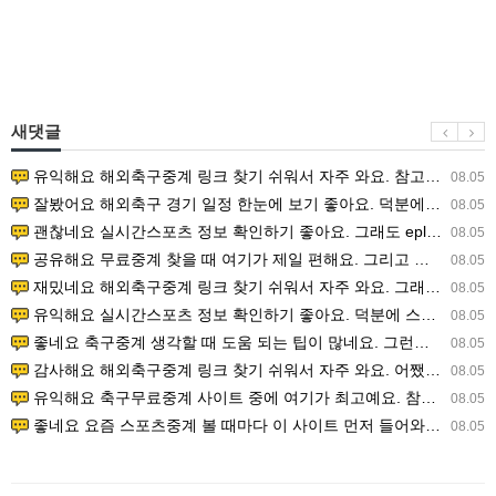
새댓글
유익해요 해외축구중계 링크 찾기 쉬워서 자주 와요. 참고로 무료스포츠중계 정보 확인할 때 출처 꼭 체크해요.…
08.05
잘봤어요 해외축구 경기 일정 한눈에 보기 좋아요. 덕분에 epl중계 볼 때 공식 중계 채널 먼저 찾아봐요. …
08.05
괜찮네요 실시간스포츠 정보 확인하기 좋아요. 그래도 epl중계 볼 때 공식 중계 채널 먼저 찾아봐요. 북마크…
08.05
공유해요 무료중계 찾을 때 여기가 제일 편해요. 그리고 무료스포츠중계 정보 확인할 때 출처 꼭 체크해요. 앞…
08.05
재밌네요 해외축구중계 링크 찾기 쉬워서 자주 와요. 그래서 해외축구중계도 정식 서비스로 봐야 안전해요. 다음…
08.05
유익해요 실시간스포츠 정보 확인하기 좋아요. 덕분에 스포츠중계는 합법적인 경로로만 시청하려 해요. 좋은 정보…
08.05
좋네요 축구중계 생각할 때 도움 되는 팁이 많네요. 그런데 해외축구중계도 정식 서비스로 봐야 안전해요. 다음…
08.05
감사해요 해외축구중계 링크 찾기 쉬워서 자주 와요. 어쨌든 축구무료중계도 합법적인 곳에서 봐야 마음 편해요.…
08.05
유익해요 축구무료중계 사이트 중에 여기가 최고예요. 참고로 축구무료중계도 합법적인 곳에서 봐야 마음 편해요.…
08.05
좋네요 요즘 스포츠중계 볼 때마다 이 사이트 먼저 들어와요. 그나저나 epl중계 볼 때 공식 중계 채널 먼저…
08.05