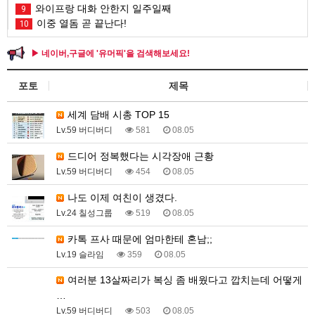
와이프랑 대화 안한지 일주일째
9
이중 열돔 곧 끝난다!
10
▶ 네이버,구글에 '유머픽'을 검색해보세요!
포토
제목
세계 담배 시총 TOP 15
Lv.59 버디버디
581
08.05
드디어 정복했다는 시각장애 근황
Lv.59 버디버디
454
08.05
나도 이제 여친이 생겼다.
Lv.24 칠성그룹
519
08.05
카톡 프사 때문에 엄마한테 혼남;;
Lv.19 슬라임
359
08.05
여러분 13살짜리가 복싱 좀 배웠다고 깝치는데 어떻게
…
Lv.59 버디버디
503
08.05