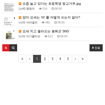
요즘 늘고 있다는 초등학생 등교거부.jpg
Lv.45 몽둥이
514
08.05
엄마 요새는 꺄! 를 어떻게 쓰는지 알아?
Lv.51 아라셀리
482
08.05
요새 치고 올라오는 봉화군 SNS
Lv.51 아기물티슈
611
08.05
정렬
1
2
3
4
5