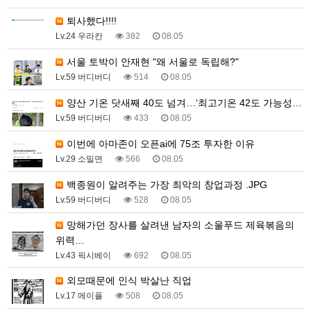
퇴사했다!!!!
Lv.24 우라칸
382
08.05
서울 토박이 안재현 "왜 서울로 독립해?"
Lv.59 버디버디
514
08.05
양산 기온 닷새째 40도 넘겨…‘최고기온 42도 가능성…
Lv.59 버디버디
433
08.05
이번에 아마존이 오픈ai에 75조 투자한 이유
Lv.29 소밀면
566
08.05
백종원이 알려주는 가장 최악의 창업과정 .JPG
Lv.59 버디버디
528
08.05
망해가던 장사를 살려낸 남자의 소울푸드 제육볶음의
위력…
Lv.43 픽시베이
692
08.05
외모때문에 인식 박살난 직업
Lv.17 메이플
508
08.05