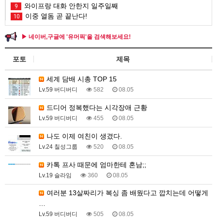
와이프랑 대화 안한지 일주일째
9
이중 열돔 곧 끝난다!
10
▶ 네이버,구글에 '유머픽'을 검색해보세요!
포토
제목
세계 담배 시총 TOP 15
Lv.59 버디버디
582
08.05
드디어 정복했다는 시각장애 근황
Lv.59 버디버디
455
08.05
나도 이제 여친이 생겼다.
Lv.24 칠성그룹
520
08.05
카톡 프사 때문에 엄마한테 혼남;;
Lv.19 슬라임
360
08.05
여러분 13살짜리가 복싱 좀 배웠다고 깝치는데 어떻게
…
Lv.59 버디버디
505
08.05