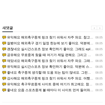
새댓글
유익해요 해외축구중계 링크 찾기 쉬워서 자주 와요. 참고로 무료스포츠중계 정보 확인할 때 출처 꼭 체크해요.…
08.05
잘봤어요 해외축구 경기 일정 한눈에 보기 좋아요. 덕분에 epl중계 볼 때 공식 중계 채널 먼저 찾아봐요. …
08.05
괜찮네요 실시간스포츠 정보 확인하기 좋아요. 그래도 epl중계 볼 때 공식 중계 채널 먼저 찾아봐요. 북마크…
08.05
공유해요 무료중계 찾을 때 여기가 제일 편해요. 그리고 무료스포츠중계 정보 확인할 때 출처 꼭 체크해요. 앞…
08.05
재밌네요 해외축구중계 링크 찾기 쉬워서 자주 와요. 그래서 해외축구중계도 정식 서비스로 봐야 안전해요. 다음…
08.05
유익해요 실시간스포츠 정보 확인하기 좋아요. 덕분에 스포츠중계는 합법적인 경로로만 시청하려 해요. 좋은 정보…
08.05
좋네요 축구중계 생각할 때 도움 되는 팁이 많네요. 그런데 해외축구중계도 정식 서비스로 봐야 안전해요. 다음…
08.05
감사해요 해외축구중계 링크 찾기 쉬워서 자주 와요. 어쨌든 축구무료중계도 합법적인 곳에서 봐야 마음 편해요.…
08.05
유익해요 축구무료중계 사이트 중에 여기가 최고예요. 참고로 축구무료중계도 합법적인 곳에서 봐야 마음 편해요.…
08.05
좋네요 요즘 스포츠중계 볼 때마다 이 사이트 먼저 들어와요. 그나저나 epl중계 볼 때 공식 중계 채널 먼저…
08.05