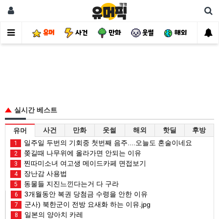
유머
사건
만화
웃썰
해외
핫
실시간 베스트
사건
만화
웃썰
해외
핫딜
후방
유머
일주일 두번의 기회중 첫번째 음주....오늘도 혼술이네요
1
쫒길때 나무위에 올라가면 안되는 이유
2
찐따미소녀 여고생 메이드카페 면접보기
3
장난감 사용법
4
동물들 지진느낀다는거 다 구라
5
3개월동안 복권 당첨금 수령을 안한 이유
6
군사) 북한군이 전방 요새화 하는 이유.jpg
7
일본의 양아치 카레
8