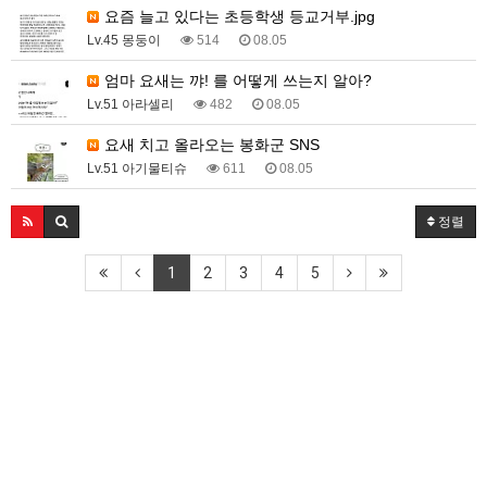
요즘 늘고 있다는 초등학생 등교거부.jpg
Lv.45 몽둥이
514
08.05
엄마 요새는 꺄! 를 어떻게 쓰는지 알아?
Lv.51 아라셀리
482
08.05
요새 치고 올라오는 봉화군 SNS
Lv.51 아기물티슈
611
08.05
정렬
1
2
3
4
5