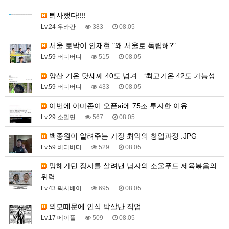
퇴사했다!!!!
Lv.24 우라칸
383
08.05
서울 토박이 안재현 "왜 서울로 독립해?"
Lv.59 버디버디
515
08.05
양산 기온 닷새째 40도 넘겨…‘최고기온 42도 가능성…
Lv.59 버디버디
433
08.05
이번에 아마존이 오픈ai에 75조 투자한 이유
Lv.29 소밀면
567
08.05
백종원이 알려주는 가장 최악의 창업과정 .JPG
Lv.59 버디버디
529
08.05
망해가던 장사를 살려낸 남자의 소울푸드 제육볶음의
위력…
Lv.43 픽시베이
695
08.05
외모때문에 인식 박살난 직업
Lv.17 메이플
509
08.05