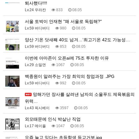
퇴사했다!!!!
Lv.24 우라칸
833
08.05
서울 토박이 안재현 "왜 서울로 독립해?"
Lv.59 버디버디
980
08.05
양산 기온 닷새째 40도 넘겨…‘최고기온 42도 가능성…
Lv.59 버디버디
853
08.05
이번에 아마존이 오픈ai에 75조 투자한 이유
Lv.29 소밀면
1067
08.05
백종원이 알려주는 가장 최악의 창업과정 .JPG
Lv.59 버디버디
992
08.05
망해가던 장사를 살려낸 남자의 소울푸드 제육볶음의
위력…
Lv.43 픽시베이
3597
08.05
외모때문에 인식 박살난 직업
Lv.17 메이플
1047
08.05
요즘 늘고 있다는 초등학생 등교거부.jpg