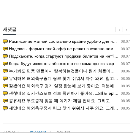
새댓글
Расписание матчей составлено крайне удобно для нашего часово…
08.07
Надеюсь, формат плей-офф не решат внезапно поменять. https:/…
08.07
Подскажите, когда стартуют продажи билетов на инт? https://g…
08.07
Когда будут известны абсолютно все команды из закрытых квали…
08.07
누가봐도 민둥 만들어서 탈북하는것들이나 뭔가 쳐들어오는 낌새를 미리 알아차리기 위함이지 저걸 전쟁준비라고 하…
08.06
유익해요 해외축구중계 링크 찾기 쉬워서 자주 와요. 참고로 무료스포츠중계 정보 확인할 때 출처 꼭 체크해요.…
08.05
잘봤어요 해외축구 경기 일정 한눈에 보기 좋아요. 덕분에 epl중계 볼 때 공식 중계 채널 먼저 찾아봐요. …
08.05
괜찮네요 실시간스포츠 정보 확인하기 좋아요. 그래도 epl중계 볼 때 공식 중계 채널 먼저 찾아봐요. 북마크…
08.05
공유해요 무료중계 찾을 때 여기가 제일 편해요. 그리고 무료스포츠중계 정보 확인할 때 출처 꼭 체크해요. 앞…
08.05
재밌네요 해외축구중계 링크 찾기 쉬워서 자주 와요. 그래서 해외축구중계도 정식 서비스로 봐야 안전해요. 다음…
08.05