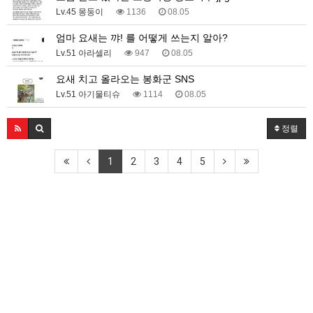
Lv.45 몽둥이
1136
08.05
엄마 요새는 꺄! 를 어떻게 쓰는지 알아?
Lv.51 아라셀리
947
08.05
요새 치고 올라오는 봉화군 SNS
Lv.51 아기물티슈
1114
08.05
정렬
1
2
3
4
5