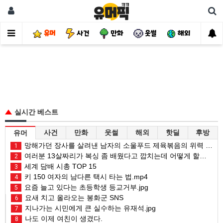
유머
사건
만화
웃썰
해외
핫
실시간 베스트
사건
만화
웃썰
해외
핫딜
후방
유머
망해가던 장사를 살려낸 남자의 소울푸드 제육볶음의 위력 ㅋㅋ
1
여러분 13살짜리가 복싱 좀 배웠다고 깝치는데 어떻게 할까요?
2
세계 담배 시총 TOP 15
3
키 150 여자의 남다른 택시 타는 법.mp4
4
요즘 늘고 있다는 초등학생 등교거부.jpg
5
요새 치고 올라오는 봉화군 SNS
6
지나가는 시민에게 큰 실수하는 유재석.jpg
7
나도 이제 여친이 생겼다.
8