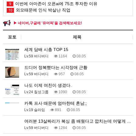
이번에 아마존이 오픈ai에 75조 투자한 이유
9
외모때문에 인식 박살난 직업
10
▶ 네이버,구글에 '유머픽'을 검색해보세요!
포토
제목
세계 담배 시총 TOP 15
Lv.59 버디버디
1164
08.05
드디어 정복했다는 시각장애 근황
Lv.59 버디버디
957
08.05
나도 이제 여친이 생겼다.
Lv.24 칠성그룹
1090
08.05
카톡 프사 때문에 엄마한테 혼남;;
Lv.19 슬라임
891
08.05
여러분 13살짜리가 복싱 좀 배웠다고 깝치는데 어떻게 …
Lv.59 버디버디
1284
08.05