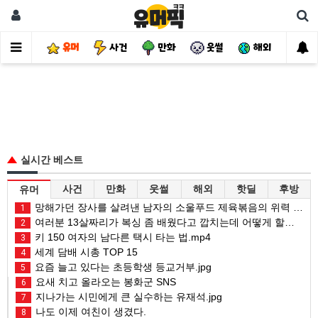
유머
사건
만화
웃썰
해외
핫
실시간 베스트
사건
만화
웃썰
해외
핫딜
후방
유머
망해가던 장사를 살려낸 남자의 소울푸드 제육볶음의 위력 ㅋㅋ
1
여러분 13살짜리가 복싱 좀 배웠다고 깝치는데 어떻게 할까요?
2
키 150 여자의 남다른 택시 타는 법.mp4
3
세계 담배 시총 TOP 15
4
요즘 늘고 있다는 초등학생 등교거부.jpg
5
요새 치고 올라오는 봉화군 SNS
6
지나가는 시민에게 큰 실수하는 유재석.jpg
7
나도 이제 여친이 생겼다.
8