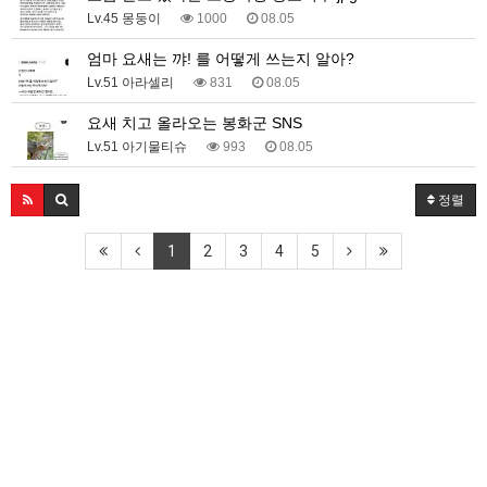
Lv.45 몽둥이
1000
08.05
엄마 요새는 꺄! 를 어떻게 쓰는지 알아?
Lv.51 아라셀리
831
08.05
요새 치고 올라오는 봉화군 SNS
Lv.51 아기물티슈
993
08.05
정렬
1
2
3
4
5