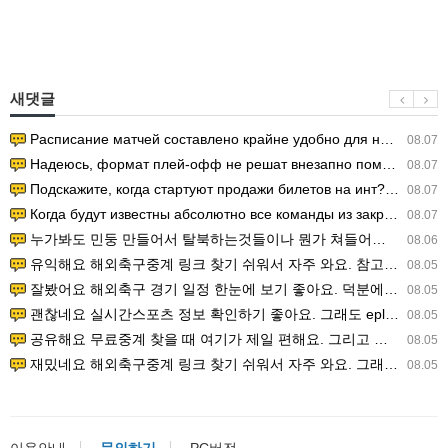
새댓글
Расписание матчей составлено крайне удобно для нашего часово…
08.07
Надеюсь, формат плей-офф не решат внезапно поменять. https:/…
08.07
Подскажите, когда стартуют продажи билетов на инт? https://g…
08.07
Когда будут известны абсолютно все команды из закрытых квали…
08.07
누가봐도 민둥 만들어서 탈북하는것들이나 뭔가 쳐들어오는 낌새를 미리 알아차리기 위함이지 저걸 전쟁준비라고 하…
08.06
유익해요 해외축구중계 링크 찾기 쉬워서 자주 와요. 참고로 무료스포츠중계 정보 확인할 때 출처 꼭 체크해요.…
08.05
잘봤어요 해외축구 경기 일정 한눈에 보기 좋아요. 덕분에 epl중계 볼 때 공식 중계 채널 먼저 찾아봐요. …
08.05
괜찮네요 실시간스포츠 정보 확인하기 좋아요. 그래도 epl중계 볼 때 공식 중계 채널 먼저 찾아봐요. 북마크…
08.05
공유해요 무료중계 찾을 때 여기가 제일 편해요. 그리고 무료스포츠중계 정보 확인할 때 출처 꼭 체크해요. 앞…
08.05
재밌네요 해외축구중계 링크 찾기 쉬워서 자주 와요. 그래서 해외축구중계도 정식 서비스로 봐야 안전해요. 다음…
08.05