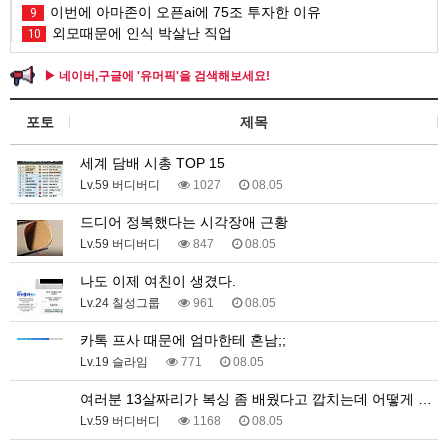
이번에 아마존이 오픈ai에 75조 투자한 이유
9
외모때문에 인식 박살난 직업
10
▶ 네이버,구글에 '유머픽'을 검색해보세요!
포토
제목
세계 담배 시총 TOP 15
Lv.59 버디버디
1027
08.05
드디어 정복했다는 시각장애 근황
Lv.59 버디버디
847
08.05
나도 이제 여친이 생겼다.
Lv.24 칠성그룹
961
08.05
카톡 프사 때문에 엄마한테 혼남;;
Lv.19 슬라임
771
08.05
여러분 13살짜리가 복싱 좀 배웠다고 깝치는데 어떻게 …
Lv.59 버디버디
1168
08.05