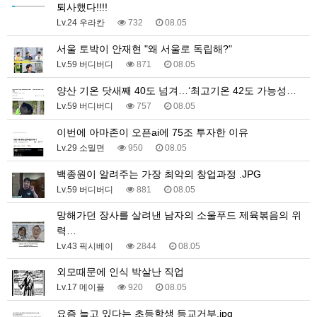
퇴사했다!!!!
Lv.24 우라칸
732
08.05
서울 토박이 안재현 "왜 서울로 독립해?"
Lv.59 버디버디
871
08.05
양산 기온 닷새째 40도 넘겨…‘최고기온 42도 가능성…
Lv.59 버디버디
757
08.05
이번에 아마존이 오픈ai에 75조 투자한 이유
Lv.29 소밀면
950
08.05
백종원이 알려주는 가장 최악의 창업과정 .JPG
Lv.59 버디버디
881
08.05
망해가던 장사를 살려낸 남자의 소울푸드 제육볶음의 위
력…
Lv.43 픽시베이
2844
08.05
외모때문에 인식 박살난 직업
Lv.17 메이플
920
08.05
요즘 늘고 있다는 초등학생 등교거부.jpg