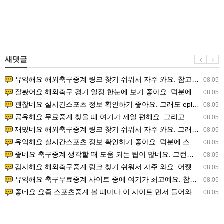
새댓글
유익해요 해외축구중계 링크 찾기 쉬워서 자주 와요. 참고로 무료스포츠중계 정보 확인할 때 출처 꼭 체크해요.…
08.05
잘봤어요 해외축구 경기 일정 한눈에 보기 좋아요. 덕분에 epl중계 볼 때 공식 중계 채널 먼저 찾아봐요. …
08.05
괜찮네요 실시간스포츠 정보 확인하기 좋아요. 그래도 epl중계 볼 때 공식 중계 채널 먼저 찾아봐요. 북마크…
08.05
공유해요 무료중계 찾을 때 여기가 제일 편해요. 그리고 무료스포츠중계 정보 확인할 때 출처 꼭 체크해요. 앞…
08.05
재밌네요 해외축구중계 링크 찾기 쉬워서 자주 와요. 그래서 해외축구중계도 정식 서비스로 봐야 안전해요. 다음…
08.05
유익해요 실시간스포츠 정보 확인하기 좋아요. 덕분에 스포츠중계는 합법적인 경로로만 시청하려 해요. 좋은 정보…
08.05
좋네요 축구중계 생각할 때 도움 되는 팁이 많네요. 그런데 해외축구중계도 정식 서비스로 봐야 안전해요. 다음…
08.05
감사해요 해외축구중계 링크 찾기 쉬워서 자주 와요. 어쨌든 축구무료중계도 합법적인 곳에서 봐야 마음 편해요.…
08.05
유익해요 축구무료중계 사이트 중에 여기가 최고예요. 참고로 축구무료중계도 합법적인 곳에서 봐야 마음 편해요.…
08.05
좋네요 요즘 스포츠중계 볼 때마다 이 사이트 먼저 들어와요. 그나저나 epl중계 볼 때 공식 중계 채널 먼저…
08.05