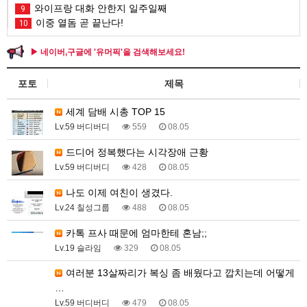
와이프랑 대화 안한지 일주일째
9
이중 열돔 곧 끝난다!
10
▶ 네이버,구글에 '유머픽'을 검색해보세요!
포토
제목
세계 담배 시총 TOP 15
Lv.59 버디버디
559
08.05
드디어 정복했다는 시각장애 근황
Lv.59 버디버디
428
08.05
나도 이제 여친이 생겼다.
Lv.24 칠성그룹
488
08.05
카톡 프사 때문에 엄마한테 혼남;;
Lv.19 슬라임
329
08.05
여러분 13살짜리가 복싱 좀 배웠다고 깝치는데 어떻게
…
Lv.59 버디버디
479
08.05