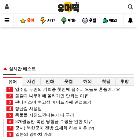
유머
사건
만화
웃썰
해외
핫
실시간 베스트
사건
만화
웃썰
해외
핫딜
후방
유머
일주일 두번의 기회중 첫번째 음주....오늘도 혼술이네요
1
쫒길때 나무위에 올라가면 안되는 이유
2
찐따미소녀 여고생 메이드카페 면접보기
3
장난감 사용법
4
동물들 지진느낀다는거 다 구라
5
3개월동안 복권 당첨금 수령을 안한 이유
6
군사) 북한군이 전방 요새화 하는 이유.jpg
7
일본의 양아치 카레
8