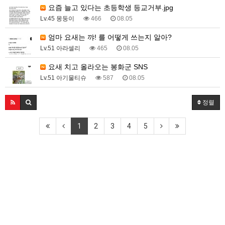
요즘 늘고 있다는 초등학생 등교거부.jpg
Lv.45 몽둥이
466
08.05
엄마 요새는 꺄! 를 어떻게 쓰는지 알아?
Lv.51 아라셀리
465
08.05
요새 치고 올라오는 봉화군 SNS
Lv.51 아기물티슈
587
08.05
정렬
1
2
3
4
5