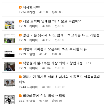
퇴사했다!!!!
Lv.24 우라칸
358
08.05
서울 토박이 안재현 "왜 서울로 독립해?"
Lv.59 버디버디
486
08.05
양산 기온 닷새째 40도 넘겨…‘최고기온 42도 가능성…
Lv.59 버디버디
417
08.05
이번에 아마존이 오픈ai에 75조 투자한 이유
Lv.29 소밀면
541
08.05
백종원이 알려주는 가장 최악의 창업과정 .JPG
Lv.59 버디버디
504
08.05
망해가던 장사를 살려낸 남자의 소울푸드 제육볶음의
위력…
Lv.43 픽시베이
580
08.05
외모때문에 인식 박살난 직업
Lv.17 메이플
480
08.05