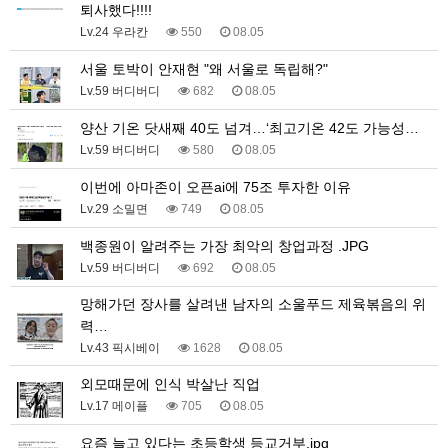
퇴사했다!!!!
Lv.24 우라칸
550
08.05
서울 토박이 안재현 "왜 서울로 독립해?"
Lv.59 버디버디
682
08.05
양산 기온 닷새째 40도 넘겨…‘최고기온 42도 가능성…
Lv.59 버디버디
580
08.05
이번에 아마존이 오픈ai에 75조 투자한 이유
Lv.29 소밀면
749
08.05
백종원이 알려주는 가장 최악의 창업과정 .JPG
Lv.59 버디버디
692
08.05
망해가던 장사를 살려낸 남자의 소울푸드 제육볶음의 위
력…
Lv.43 픽시베이
1628
08.05
외모때문에 인식 박살난 직업
Lv.17 메이플
705
08.05
요즘 늘고 있다는 초등학생 등교거부.jpg