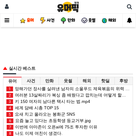
유머
사건
만화
웃썰
해외
핫
실시간 베스트
사건
만화
웃썰
해외
핫딜
후방
유머
망해가던 장사를 살려낸 남자의 소울푸드 제육볶음의 위력 ㅋㅋ
1
여러분 13살짜리가 복싱 좀 배웠다고 깝치는데 어떻게 할까요?
2
키 150 여자의 남다른 택시 타는 법.mp4
3
세계 담배 시총 TOP 15
4
요새 치고 올라오는 봉화군 SNS
5
요즘 늘고 있다는 초등학생 등교거부.jpg
6
이번에 아마존이 오픈ai에 75조 투자한 이유
7
나도 이제 여친이 생겼다.
8