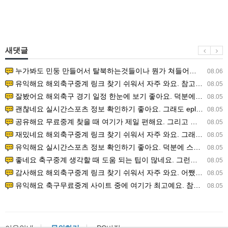
새댓글
누가봐도 민둥 만들어서 탈북하는것들이나 뭔가 쳐들어오는 낌새를 미리 알아차리기 위함이지 저걸 전쟁준비라고 하…
08.06
유익해요 해외축구중계 링크 찾기 쉬워서 자주 와요. 참고로 무료스포츠중계 정보 확인할 때 출처 꼭 체크해요.…
08.05
잘봤어요 해외축구 경기 일정 한눈에 보기 좋아요. 덕분에 epl중계 볼 때 공식 중계 채널 먼저 찾아봐요. …
08.05
괜찮네요 실시간스포츠 정보 확인하기 좋아요. 그래도 epl중계 볼 때 공식 중계 채널 먼저 찾아봐요. 북마크…
08.05
공유해요 무료중계 찾을 때 여기가 제일 편해요. 그리고 무료스포츠중계 정보 확인할 때 출처 꼭 체크해요. 앞…
08.05
재밌네요 해외축구중계 링크 찾기 쉬워서 자주 와요. 그래서 해외축구중계도 정식 서비스로 봐야 안전해요. 다음…
08.05
유익해요 실시간스포츠 정보 확인하기 좋아요. 덕분에 스포츠중계는 합법적인 경로로만 시청하려 해요. 좋은 정보…
08.05
좋네요 축구중계 생각할 때 도움 되는 팁이 많네요. 그런데 해외축구중계도 정식 서비스로 봐야 안전해요. 다음…
08.05
감사해요 해외축구중계 링크 찾기 쉬워서 자주 와요. 어쨌든 축구무료중계도 합법적인 곳에서 봐야 마음 편해요.…
08.05
유익해요 축구무료중계 사이트 중에 여기가 최고예요. 참고로 축구무료중계도 합법적인 곳에서 봐야 마음 편해요.…
08.05