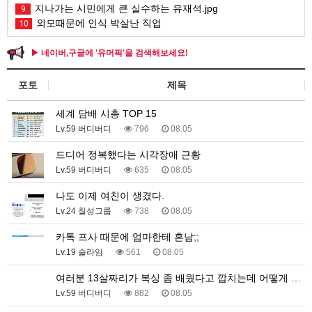
지나가는 시민에게 큰 실수하는 유재석.jpg
9
외모때문에 인식 박살난 직업
10
▶ 네이버,구글에 '유머픽'을 검색해보세요!
포토
제목
세계 담배 시총 TOP 15
Lv.59 버디버디
796
08.05
드디어 정복했다는 시각장애 근황
Lv.59 버디버디
635
08.05
나도 이제 여친이 생겼다.
Lv.24 칠성그룹
738
08.05
카톡 프사 때문에 엄마한테 혼남;;
Lv.19 슬라임
561
08.05
여러분 13살짜리가 복싱 좀 배웠다고 깝치는데 어떻게 …
Lv.59 버디버디
882
08.05