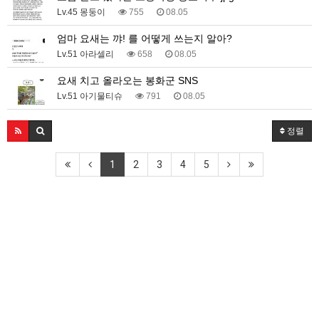
Lv.45 몽둥이
755
08.05
엄마 요새는 꺄! 를 어떻게 쓰는지 알아?
Lv.51 아라셀리
658
08.05
요새 치고 올라오는 봉화군 SNS
Lv.51 아기물티슈
791
08.05
정렬
1
2
3
4
5