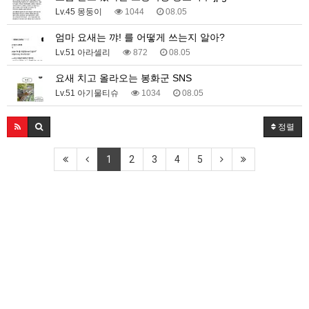
Lv.45 몽둥이
1044
08.05
엄마 요새는 꺄! 를 어떻게 쓰는지 알아?
Lv.51 아라셀리
872
08.05
요새 치고 올라오는 봉화군 SNS
Lv.51 아기물티슈
1034
08.05
정렬
1
2
3
4
5