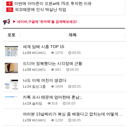
이번에 아마존이 오픈ai에 75조 투자한 이유
9
외모때문에 인식 박살난 직업
10
▶ 네이버,구글에 '유머픽'을 검색해보세요!
포토
제목
세계 담배 시총 TOP 15
Lv.59 버디버디
1078
08.05
드디어 정복했다는 시각장애 근황
Lv.59 버디버디
881
08.05
나도 이제 여친이 생겼다.
Lv.24 칠성그룹
1009
08.05
카톡 프사 때문에 엄마한테 혼남;;
Lv.19 슬라임
816
08.05
여러분 13살짜리가 복싱 좀 배웠다고 깝치는데 어떻게 …
Lv.59 버디버디
1200
08.05