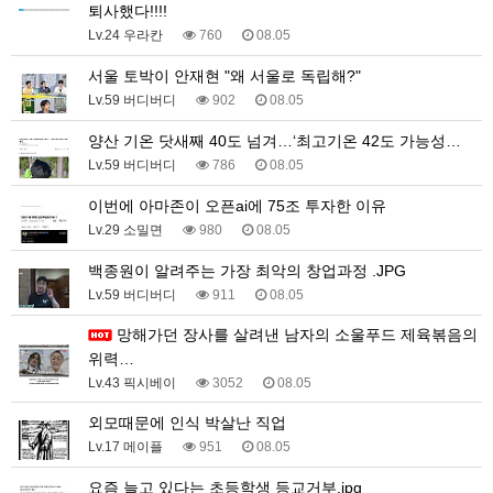
퇴사했다!!!!
Lv.24 우라칸
760
08.05
서울 토박이 안재현 "왜 서울로 독립해?"
Lv.59 버디버디
902
08.05
양산 기온 닷새째 40도 넘겨…‘최고기온 42도 가능성…
Lv.59 버디버디
786
08.05
이번에 아마존이 오픈ai에 75조 투자한 이유
Lv.29 소밀면
980
08.05
백종원이 알려주는 가장 최악의 창업과정 .JPG
Lv.59 버디버디
911
08.05
망해가던 장사를 살려낸 남자의 소울푸드 제육볶음의
위력…
Lv.43 픽시베이
3052
08.05
외모때문에 인식 박살난 직업
Lv.17 메이플
951
08.05
요즘 늘고 있다는 초등학생 등교거부.jpg