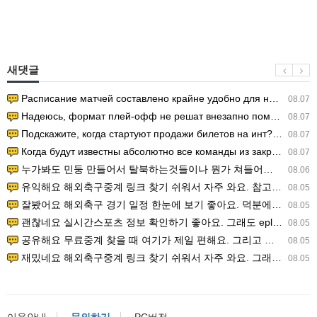
새댓글
Расписание матчей составлено крайне удобно для нашего часово…
08.07
Надеюсь, формат плей-офф не решат внезапно поменять. https:/…
08.07
Подскажите, когда стартуют продажи билетов на инт? https://g…
08.07
Когда будут известны абсолютно все команды из закрытых квали…
08.07
누가봐도 민둥 만들어서 탈북하는것들이나 뭔가 쳐들어오는 낌새를 미리 알아차리기 위함이지 저걸 전쟁준비라고 하…
08.06
유익해요 해외축구중계 링크 찾기 쉬워서 자주 와요. 참고로 무료스포츠중계 정보 확인할 때 출처 꼭 체크해요.…
08.05
잘봤어요 해외축구 경기 일정 한눈에 보기 좋아요. 덕분에 epl중계 볼 때 공식 중계 채널 먼저 찾아봐요. …
08.05
괜찮네요 실시간스포츠 정보 확인하기 좋아요. 그래도 epl중계 볼 때 공식 중계 채널 먼저 찾아봐요. 북마크…
08.05
공유해요 무료중계 찾을 때 여기가 제일 편해요. 그리고 무료스포츠중계 정보 확인할 때 출처 꼭 체크해요. 앞…
08.05
재밌네요 해외축구중계 링크 찾기 쉬워서 자주 와요. 그래서 해외축구중계도 정식 서비스로 봐야 안전해요. 다음…
08.05