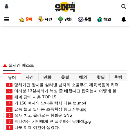
유머
사건
만화
웃썰
해외
핫
실시간 베스트
사건
만화
웃썰
해외
핫딜
후방
유머
망해가던 장사를 살려낸 남자의 소울푸드 제육볶음의 위력 ㅋㅋ
1
여러분 13살짜리가 복싱 좀 배웠다고 깝치는데 어떻게 할까요?
2
세계 담배 시총 TOP 15
3
키 150 여자의 남다른 택시 타는 법.mp4
4
요즘 늘고 있다는 초등학생 등교거부.jpg
5
요새 치고 올라오는 봉화군 SNS
6
지나가는 시민에게 큰 실수하는 유재석.jpg
7
나도 이제 여친이 생겼다.
8