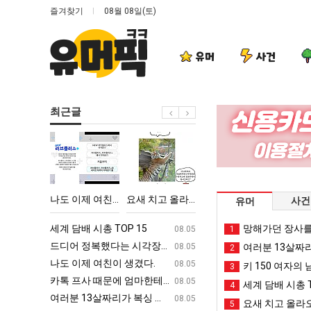
즐겨찾기
08월 08일(토)
유머
사건
최근글
나
요
망
백
도
새
해
종
이
치
가
원
제
고
던
이
 시각장애 근황
나도 이제 여친이 생겼다.
요새 치고 올라오는 봉화군 SNS
망해가던 장사를 살려낸 남자의 소울푸드 제육볶음의 위력 ㅋㅋ
백종원이 알려주는 
사건
유머
여
올
장
알
친
라
사
려
ㅋㅋ
세계 담배 시총 TOP 15
퇴사했다!!!!
망해가던 장사를
08.05
08.05
1
이
오
를
주
업
드디어 정복했다는 시각장애 근황
서울 토박이 안재현 "왜 서울로 독립해
08.05
08.05
여러분 13살짜
2
생
는
살
는
g
나도 이제 여친이 생겼다.
양산 기온 닷새째 40도 넘겨…‘최고기온 42도 가능성
08.05
08.05
키 150 여자의 
3
겼
봉
려
가
카톡 프사 때문에 엄마한테 혼남;;
이번에 아마존이 오픈ai에 75조 투자한
08.05
08.05
세계 담배 시총 T
4
다.
화
낸
장
S
여러분 13살짜리가 복싱 좀 배웠다고 깝치는데 어떻게 할까요?
백종원이 알려주는 가장 최악의 창업과정 .
08.05
08.05
요새 치고 올라오
5