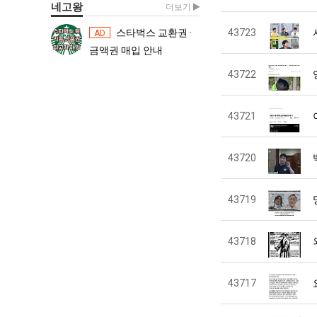
네고왕
더보기
스타벅스 교환권 ·
43723
스타벅스 교환권 ·
AD
AD
금액권 매입 안내
금액권 매입 
43722
43721
43720
43719
43718
43717