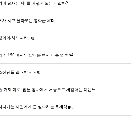
엄마 요새는 꺄! 를 어떻게 쓰는지 알아?
요새 치고 올라오는 봉화군 SNS
참아야 하느니라.jpg
키 150 여자의 남다른 택시 타는 법.mp4
조상님들 열대야 피서법
'거제 야호' 밈을 행사에서 처음으로 체감하는 리센느
지나가는 시민에게 큰 실수하는 유재석.jpg