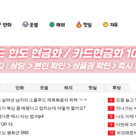
만화
웃썰
해외
핫딜
자유
세
드
나
요
계
디
도
새
담
어
이
치
배
정
제
고
가장 최악의 창업과정 .JPG
세계 담배 시총 TOP 15
드디어 정복했다는 시각장애 근황
나도 이제 여친이 생겼다.
요새 치
만화
웃썰
해외
핫딜
후방
시
복
여
올
총
했
친
라
 살려낸 남자의 소울푸드 제육볶음의 위력 ㅋㅋ
망해가던 장사를 살려낸 남자의 소울푸드 제육볶음의 위력 ㅋㅋ
세계 담배 시총 TOP 1
요즘 늘고 
08.05
08.05
6
TOP
다
이
오
?"
외모때문에 인식 박살난 직업
드디어 정복했다는 시각장애
리가 복싱 좀 배웠다고 깝치는데 어떻게 할까요?
08.05
08.05
지나가는 시
7
15
는
생
는
도’
요즘 늘고 있다는 초등학생 등교거부.jpg
나도 이제 여친이 생겼
08.05
08.05
남다른 택시 타는 법.mp4
나도 이제 
8
시
겼
봉
 이유
엄마 요새는 꺄! 를 어떻게 쓰는지 알아?
카톡 프사 때문에 엄마한테 
08.05
08.05
OP 15
이번에 아마
9
각
다.
화
JPG
요새 치고 올라오는 봉화군 SNS
여러분 13살짜리가 복싱 좀 배웠다고 깝치는데 어떻게 
08.05
08.05
는 봉화군 SNS
외모때문에
10