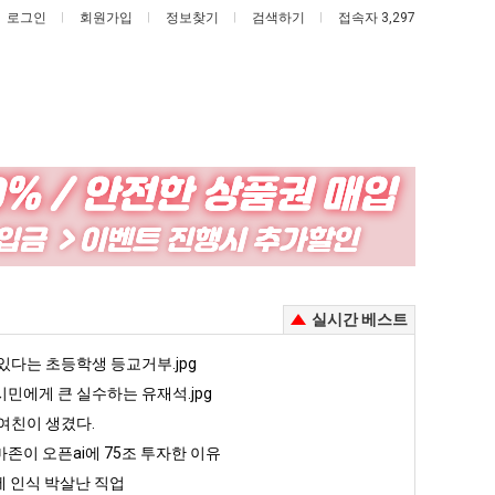
로그인
회원가입
정보찾기
검색하기
접속자 3,297
망
백
해
종
가
원
던
이
고 올라오는 봉화군 SNS
망해가던 장사를 살려낸 남자의 소울푸드 제육볶음의 위력 ㅋㅋ
백종원이 알려주는 가장 최악의 창업과정 .JPG
실시간 베스트
장
알
사
려
5
있다는 초등학생 등교거부.jpg
퇴사했다!!!!
08.05
08.05
를
주
 근황
서울 토박이 안재현 "왜 서울로 독립해?"
민에게 큰 실수하는 유재석.jpg
08.05
08.05
살
는
다.
양산 기온 닷새째 40도 넘겨…‘최고기온 42도 가능성도’
08.05
08.05
여친이 생겼다.
려
가
혼남;;
이번에 아마존이 오픈ai에 75조 투자한 이유
08.05
08.05
존이 오픈ai에 75조 투자한 이유
낸
장
할까요?
백종원이 알려주는 가장 최악의 창업과정 .JPG
08.05
08.05
 인식 박살난 직업