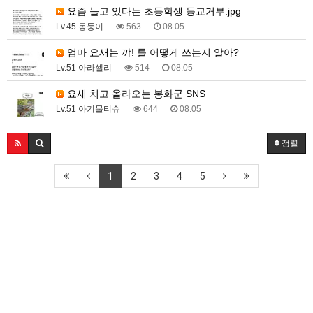
요즘 늘고 있다는 초등학생 등교거부.jpg
Lv.45 몽둥이
563
08.05
엄마 요새는 꺄! 를 어떻게 쓰는지 알아?
Lv.51 아라셀리
514
08.05
요새 치고 올라오는 봉화군 SNS
Lv.51 아기물티슈
644
08.05
정렬
1
2
3
4
5