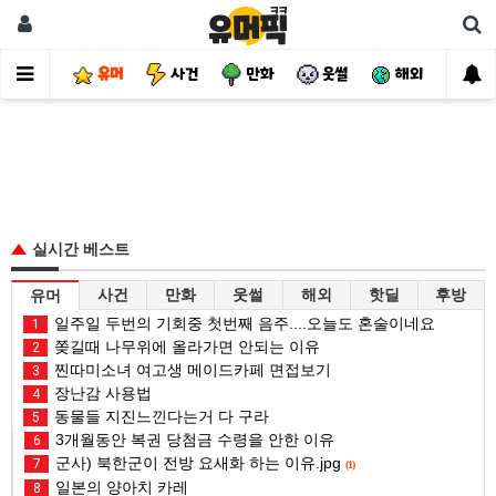
유머
사건
만화
웃썰
해외
핫
실시간 베스트
사건
만화
웃썰
해외
핫딜
후방
유머
일주일 두번의 기회중 첫번째 음주....오늘도 혼술이네요
1
쫒길때 나무위에 올라가면 안되는 이유
2
찐따미소녀 여고생 메이드카페 면접보기
3
장난감 사용법
4
동물들 지진느낀다는거 다 구라
5
3개월동안 복권 당첨금 수령을 안한 이유
6
군사) 북한군이 전방 요새화 하는 이유.jpg
7
(1)
일본의 양아치 카레
8