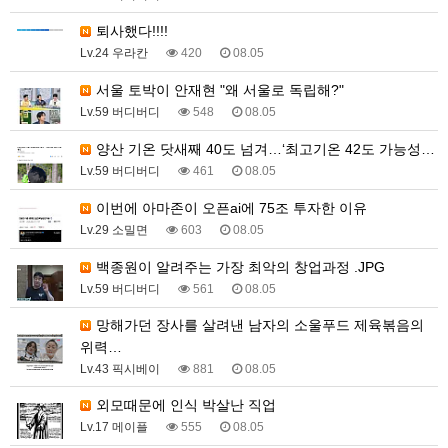
퇴사했다!!!!
Lv.24 우라칸
420
08.05
서울 토박이 안재현 "왜 서울로 독립해?"
Lv.59 버디버디
548
08.05
양산 기온 닷새째 40도 넘겨…‘최고기온 42도 가능성…
Lv.59 버디버디
461
08.05
이번에 아마존이 오픈ai에 75조 투자한 이유
Lv.29 소밀면
603
08.05
백종원이 알려주는 가장 최악의 창업과정 .JPG
Lv.59 버디버디
561
08.05
망해가던 장사를 살려낸 남자의 소울푸드 제육볶음의
위력…
Lv.43 픽시베이
881
08.05
외모때문에 인식 박살난 직업
Lv.17 메이플
555
08.05