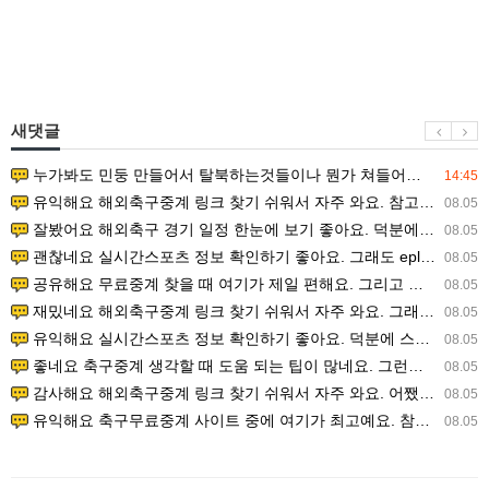
새댓글
누가봐도 민둥 만들어서 탈북하는것들이나 뭔가 쳐들어오는 낌새를 미리 알아차리기 위함이지 저걸 전쟁준비라고 하…
14:45
유익해요 해외축구중계 링크 찾기 쉬워서 자주 와요. 참고로 무료스포츠중계 정보 확인할 때 출처 꼭 체크해요.…
08.05
잘봤어요 해외축구 경기 일정 한눈에 보기 좋아요. 덕분에 epl중계 볼 때 공식 중계 채널 먼저 찾아봐요. …
08.05
괜찮네요 실시간스포츠 정보 확인하기 좋아요. 그래도 epl중계 볼 때 공식 중계 채널 먼저 찾아봐요. 북마크…
08.05
공유해요 무료중계 찾을 때 여기가 제일 편해요. 그리고 무료스포츠중계 정보 확인할 때 출처 꼭 체크해요. 앞…
08.05
재밌네요 해외축구중계 링크 찾기 쉬워서 자주 와요. 그래서 해외축구중계도 정식 서비스로 봐야 안전해요. 다음…
08.05
유익해요 실시간스포츠 정보 확인하기 좋아요. 덕분에 스포츠중계는 합법적인 경로로만 시청하려 해요. 좋은 정보…
08.05
좋네요 축구중계 생각할 때 도움 되는 팁이 많네요. 그런데 해외축구중계도 정식 서비스로 봐야 안전해요. 다음…
08.05
감사해요 해외축구중계 링크 찾기 쉬워서 자주 와요. 어쨌든 축구무료중계도 합법적인 곳에서 봐야 마음 편해요.…
08.05
유익해요 축구무료중계 사이트 중에 여기가 최고예요. 참고로 축구무료중계도 합법적인 곳에서 봐야 마음 편해요.…
08.05