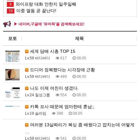
와이프랑 대화 안한지 일주일째
9
이중 열돔 곧 끝난다!
10
▶ 네이버,구글에 '유머픽'을 검색해보세요!
포토
제목
세계 담배 시총 TOP 15
Lv.59 버디버디
617
08.05
드디어 정복했다는 시각장애 근황
Lv.59 버디버디
489
08.05
나도 이제 여친이 생겼다.
Lv.24 칠성그룹
554
08.05
카톡 프사 때문에 엄마한테 혼남;;
Lv.19 슬라임
398
08.05
여러분 13살짜리가 복싱 좀 배웠다고 깝치는데 어떻게
…
Lv.59 버디버디
541
08.05