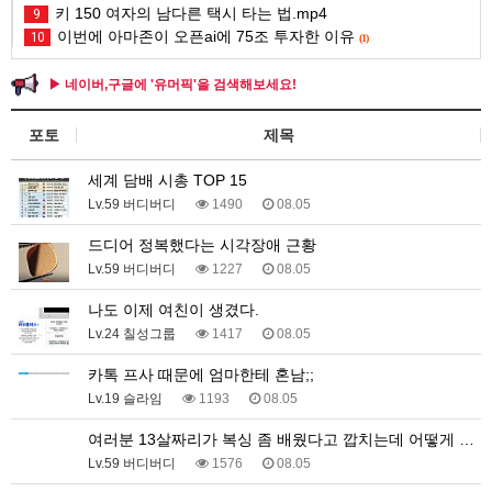
키 150 여자의 남다른 택시 타는 법.mp4
9
이번에 아마존이 오픈ai에 75조 투자한 이유
10
(1)
▶ 네이버,구글에 '유머픽'을 검색해보세요!
포토
제목
세계 담배 시총 TOP 15
Lv.59 버디버디
1490
08.05
드디어 정복했다는 시각장애 근황
Lv.59 버디버디
1227
08.05
나도 이제 여친이 생겼다.
Lv.24 칠성그룹
1417
08.05
카톡 프사 때문에 엄마한테 혼남;;
Lv.19 슬라임
1193
08.05
여러분 13살짜리가 복싱 좀 배웠다고 깝치는데 어떻게 …
Lv.59 버디버디
1576
08.05