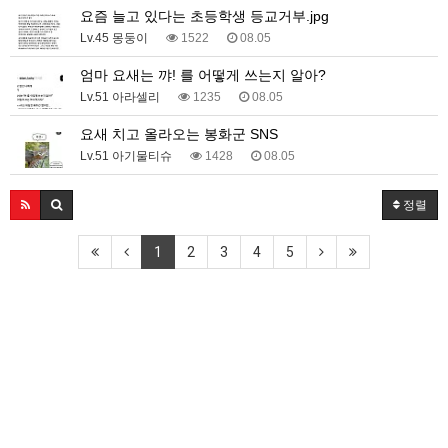
요즘 늘고 있다는 초등학생 등교거부.jpg
Lv.45 몽둥이
1522
08.05
엄마 요새는 꺄! 를 어떻게 쓰는지 알아?
Lv.51 아라셀리
1235
08.05
요새 치고 올라오는 봉화군 SNS
Lv.51 아기물티슈
1428
08.05
정렬
1
2
3
4
5