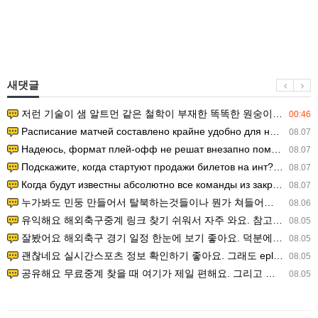
새댓글
저런 기술이 샘 알트먼 같은 철학이 부재한 똑똑한 원숭이에게 있다는게 문제.
00:46
Расписание матчей составлено крайне удобно для нашего часово…
08.07
Надеюсь, формат плей-офф не решат внезапно поменять. https:/…
08.07
Подскажите, когда стартуют продажи билетов на инт? https://g…
08.07
Когда будут известны абсолютно все команды из закрытых квали…
08.07
누가봐도 민둥 만들어서 탈북하는것들이나 뭔가 쳐들어오는 낌새를 미리 알아차리기 위함이지 저걸 전쟁준비라고 하…
08.06
유익해요 해외축구중계 링크 찾기 쉬워서 자주 와요. 참고로 무료스포츠중계 정보 확인할 때 출처 꼭 체크해요.…
08.05
잘봤어요 해외축구 경기 일정 한눈에 보기 좋아요. 덕분에 epl중계 볼 때 공식 중계 채널 먼저 찾아봐요. …
08.05
괜찮네요 실시간스포츠 정보 확인하기 좋아요. 그래도 epl중계 볼 때 공식 중계 채널 먼저 찾아봐요. 북마크…
08.05
공유해요 무료중계 찾을 때 여기가 제일 편해요. 그리고 무료스포츠중계 정보 확인할 때 출처 꼭 체크해요. 앞…
08.05