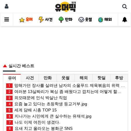
유머
사건
만화
웃썰
해외
핫
실시간 베스트
사건
만화
웃썰
해외
핫딜
후방
유머
망해가던 장사를 살려낸 남자의 소울푸드 제육볶음의 위력 ㅋㅋ
1
여러분 13살짜리가 복싱 좀 배웠다고 깝치는데 어떻게 할까요?
2
외모때문에 인식 박살난 직업
3
요즘 늘고 있다는 초등학생 등교거부.jpg
4
세계 담배 시총 TOP 15
5
지나가는 시민에게 큰 실수하는 유재석.jpg
6
나도 이제 여친이 생겼다.
7
요새 치고 올라오는 봉화군 SNS
8