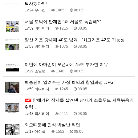
퇴사했다!!!!
Lv.24 우라칸
1065
08.05
서울 토박이 안재현 "왜 서울로 독립해?"
Lv.59 버디버디
1215
08.05
양산 기온 닷새째 40도 넘겨…‘최고기온 42도 가능성…
Lv.59 버디버디
1075
08.05
1
이번에 아마존이 오픈ai에 75조 투자한 이유
Lv.29 소밀면
1348
08.05
백종원이 알려주는 가장 최악의 창업과정 .JPG
Lv.59 버디버디
1245
08.05
망해가던 장사를 살려낸 남자의 소울푸드 제육볶음의
위력…
Lv.43 픽시베이
5411
08.05
외모때문에 인식 박살난 직업
Lv.17 메이플
1552
08.05