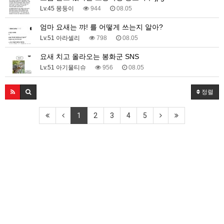
Lv.45 몽둥이
944
08.05
엄마 요새는 꺄! 를 어떻게 쓰는지 알아?
Lv.51 아라셀리
798
08.05
요새 치고 올라오는 봉화군 SNS
Lv.51 아기물티슈
956
08.05
정렬
1
2
3
4
5