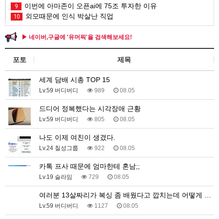
이번에 아마존이 오픈ai에 75조 투자한 이유
9
외모때문에 인식 박살난 직업
10
▶ 네이버,구글에 '유머픽'을 검색해보세요!
포토
제목
세계 담배 시총 TOP 15
Lv.59 버디버디
989
08.05
드디어 정복했다는 시각장애 근황
Lv.59 버디버디
805
08.05
나도 이제 여친이 생겼다.
Lv.24 칠성그룹
922
08.05
카톡 프사 때문에 엄마한테 혼남;;
Lv.19 슬라임
729
08.05
여러분 13살짜리가 복싱 좀 배웠다고 깝치는데 어떻게 …
Lv.59 버디버디
1127
08.05