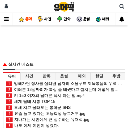
유머
사건
만화
웃썰
해외
핫
실시간 베스트
사건
만화
웃썰
해외
핫딜
후방
유머
망해가던 장사를 살려낸 남자의 소울푸드 제육볶음의 위력 ㅋㅋ
1
여러분 13살짜리가 복싱 좀 배웠다고 깝치는데 어떻게 할까요?
2
키 150 여자의 남다른 택시 타는 법.mp4
3
세계 담배 시총 TOP 15
4
요새 치고 올라오는 봉화군 SNS
5
요즘 늘고 있다는 초등학생 등교거부.jpg
6
지나가는 시민에게 큰 실수하는 유재석.jpg
7
나도 이제 여친이 생겼다.
8