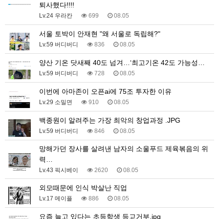
퇴사했다!!!!
Lv.24 우라칸
699
08.05
서울 토박이 안재현 "왜 서울로 독립해?"
Lv.59 버디버디
836
08.05
양산 기온 닷새째 40도 넘겨…‘최고기온 42도 가능성…
Lv.59 버디버디
728
08.05
이번에 아마존이 오픈ai에 75조 투자한 이유
Lv.29 소밀면
910
08.05
백종원이 알려주는 가장 최악의 창업과정 .JPG
Lv.59 버디버디
846
08.05
망해가던 장사를 살려낸 남자의 소울푸드 제육볶음의 위
력…
Lv.43 픽시베이
2620
08.05
외모때문에 인식 박살난 직업
Lv.17 메이플
886
08.05
요즘 늘고 있다는 초등학생 등교거부.jpg