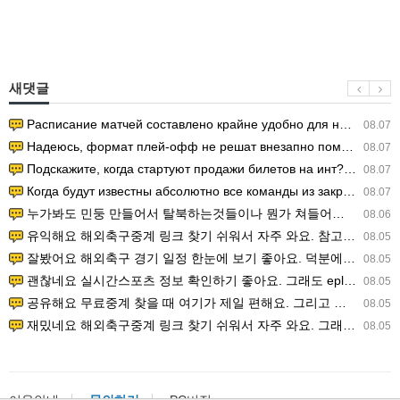
새댓글
Расписание матчей составлено крайне удобно для нашего часово…
08.07
Надеюсь, формат плей-офф не решат внезапно поменять. https:/…
08.07
Подскажите, когда стартуют продажи билетов на инт? https://g…
08.07
Когда будут известны абсолютно все команды из закрытых квали…
08.07
누가봐도 민둥 만들어서 탈북하는것들이나 뭔가 쳐들어오는 낌새를 미리 알아차리기 위함이지 저걸 전쟁준비라고 하…
08.06
유익해요 해외축구중계 링크 찾기 쉬워서 자주 와요. 참고로 무료스포츠중계 정보 확인할 때 출처 꼭 체크해요.…
08.05
잘봤어요 해외축구 경기 일정 한눈에 보기 좋아요. 덕분에 epl중계 볼 때 공식 중계 채널 먼저 찾아봐요. …
08.05
괜찮네요 실시간스포츠 정보 확인하기 좋아요. 그래도 epl중계 볼 때 공식 중계 채널 먼저 찾아봐요. 북마크…
08.05
공유해요 무료중계 찾을 때 여기가 제일 편해요. 그리고 무료스포츠중계 정보 확인할 때 출처 꼭 체크해요. 앞…
08.05
재밌네요 해외축구중계 링크 찾기 쉬워서 자주 와요. 그래서 해외축구중계도 정식 서비스로 봐야 안전해요. 다음…
08.05