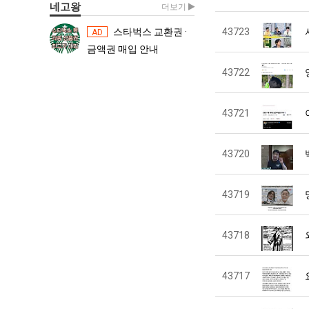
네고왕
더보기
스타벅스 교환권 ·
43723
스타벅스 교환권 ·
AD
AD
금액권 매입 안내
금액권 매입 
43722
43721
43720
43719
43718
43717