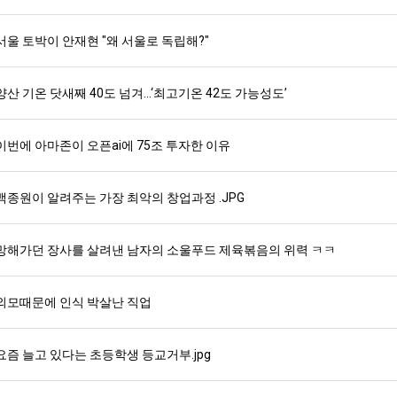
서울 토박이 안재현 "왜 서울로 독립해?"
스타벅스 교환권 ·
AD
안내
금액권 매입 안내
양산 기온 닷새째 40도 넘겨…‘최고기온 42도 가능성도’
이번에 아마존이 오픈ai에 75조 투자한 이유
백종원이 알려주는 가장 최악의 창업과정 .JPG
망해가던 장사를 살려낸 남자의 소울푸드 제육볶음의 위력 ㅋㅋ
외모때문에 인식 박살난 직업
요즘 늘고 있다는 초등학생 등교거부.jpg