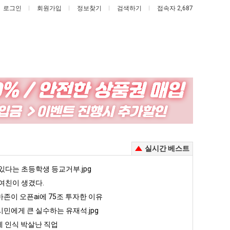
로그인
회원가입
정보찾기
검색하기
접속자 2,687
나
요
도
즘
이
늘
제
고
 안재현 "왜 서울로 독립해?"
나도 이제 여친이 생겼다.
요즘 늘고 있다는 초등학생 등교거부.jpg
실시간 베스트
여
있
친
다
5
있다는 초등학생 등교거부.jpg
퇴사했다!!!!
08.05
08.05
이
는
 근황
서울 토박이 안재현 "왜 서울로 독립해?"
여친이 생겼다.
08.05
08.05
생
초
다.
양산 기온 닷새째 40도 넘겨…‘최고기온 42도 가능성도’
08.05
08.05
존이 오픈ai에 75조 투자한 이유
겼
등
혼남;;
이번에 아마존이 오픈ai에 75조 투자한 이유
08.05
08.05
민에게 큰 실수하는 유재석.jpg
다.
학
할까요?
백종원이 알려주는 가장 최악의 창업과정 .JPG
08.05
08.05
 인식 박살난 직업