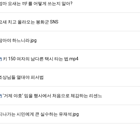
엄마 요새는 꺄! 를 어떻게 쓰는지 알아?
요새 치고 올라오는 봉화군 SNS
참아야 하느니라.jpg
키 150 여자의 남다른 택시 타는 법.mp4
조상님들 열대야 피서법
'거제 야호' 밈을 행사에서 처음으로 체감하는 리센느
지나가는 시민에게 큰 실수하는 유재석.jpg