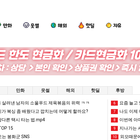
만화
웃썰
해외
핫딜
자유
여
세
외
서
러
계
모
울
분
담
때
토
13
배
문
박
 초등학생 등교거부.jpg
여러분 13살짜리가 복싱 좀 배웠다고 깝치는데 어떻게 할까요?
세계 담배 시총 TOP 15
외모때문에 인식 박살난 직업
서울 토박이
만화
웃썰
해외
핫딜
후방
살
시
에
이
짜
총
인
안
 살려낸 남자의 소울푸드 제육볶음의 위력 ㅋㅋ
망해가던 장사를 살려낸 남자의 소울푸드 제육볶음의 위력 ㅋㅋ
세계 담배 시총 TOP 1
요즘 늘고 
08.05
08.05
6
리
TOP
식
재
?"
외모때문에 인식 박살난 직업
드디어 정복했다는 시각장애
리가 복싱 좀 배웠다고 깝치는데 어떻게 할까요?
08.05
08.05
나도 이제 
7
가
15
박
현
도’
요즘 늘고 있다는 초등학생 등교거부.jpg
나도 이제 여친이 생겼
08.05
08.05
남다른 택시 타는 법.mp4
이번에 아마
8
복
살
"왜
 이유
엄마 요새는 꺄! 를 어떻게 쓰는지 알아?
카톡 프사 때문에 엄마한테 
08.05
08.05
OP 15
지나가는 시
9
싱
난
서
JPG
요새 치고 올라오는 봉화군 SNS
여러분 13살짜리가 복싱 좀 배웠다고 깝치는데 어떻게 
08.05
08.05
는 봉화군 SNS
외모때문에
10