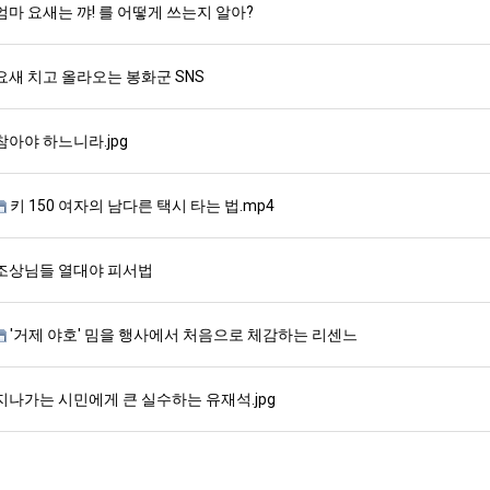
엄마 요새는 꺄! 를 어떻게 쓰는지 알아?
요새 치고 올라오는 봉화군 SNS
참아야 하느니라.jpg
키 150 여자의 남다른 택시 타는 법.mp4
조상님들 열대야 피서법
'거제 야호' 밈을 행사에서 처음으로 체감하는 리센느
지나가는 시민에게 큰 실수하는 유재석.jpg