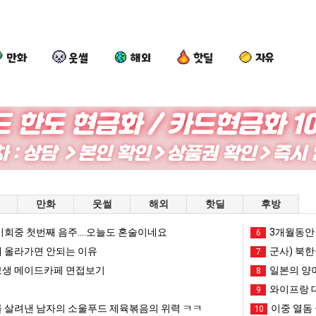
만화
웃썰
해외
핫딜
자유
양
외
퇴
드
산
모
사
디
기
때
했
어
온
문
다!!!!
정
 여친이 생겼다.
양산 기온 닷새째 40도 넘겨…‘최고기온 42도 가능성도’
외모때문에 인식 박살난 직업
퇴사했다!!!!
드디어 
만화
웃썰
해외
핫딜
후방
닷
에
복
새
인
했
회중 첫번째 음주....오늘도 혼술이네요
망해가던 장사를 살려낸 남자의 소울푸드 제육볶음의 위력 ㅋㅋ
세계 담배 시총 TOP 1
3개월동안 
08.05
08.05
6
째
식
다
?"
외모때문에 인식 박살난 직업
드디어 정복했다는 시각장애
 올라가면 안되는 이유
08.05
08.05
군사) 북한
7
40
박
는
도’
요즘 늘고 있다는 초등학생 등교거부.jpg
나도 이제 여친이 생겼
08.05
08.05
생 메이드카페 면접보기
일본의 양
8
도
살
시
 이유
엄마 요새는 꺄! 를 어떻게 쓰는지 알아?
카톡 프사 때문에 엄마한테 
08.05
08.05
와이프랑 
9
넘
난
각
JPG
요새 치고 올라오는 봉화군 SNS
여러분 13살짜리가 복싱 좀 배웠다고 깝치는데 어떻게 
08.05
08.05
 살려낸 남자의 소울푸드 제육볶음의 위력 ㅋㅋ
이중 열돔 
10