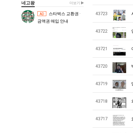
네고왕
더보기
스타벅스 교환권 ·
43723
스타벅스 교환권 ·
AD
AD
금액권 매입 안내
금액권 매입 
43722
43721
43720
43719
43718
43717