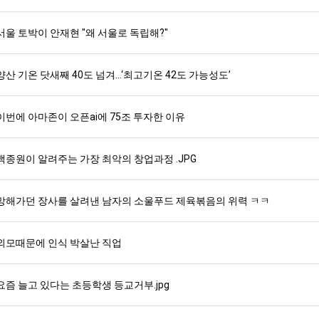
서울 토박이 안재현 "왜 서울로 독립해?"
스타벅스 교환권 ·
AD
안내
금액권 매입 안내
양산 기온 닷새째 40도 넘겨…‘최고기온 42도 가능성도’
이번에 아마존이 오픈ai에 75조 투자한 이유
백종원이 알려주는 가장 최악의 창업과정 .JPG
망해가던 장사를 살려낸 남자의 소울푸드 제육볶음의 위력 ㅋㅋ
외모때문에 인식 박살난 직업
요즘 늘고 있다는 초등학생 등교거부.jpg