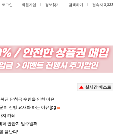
로그인
회원가입
정보찾기
검색하기
접속자 3,333
세
나
계
도
담
이
배
제
정복했다는 시각장애 근황
세계 담배 시총 TOP 15
나도 이제 여친이 생겼다.
실시간 베스트
시
여
총
친
5
복권 당첨금 수령을 안한 이유
퇴사했다!!!!
08.05
08.05
TOP
이
 근황
서울 토박이 안재현 "왜 서울로 독립해?"
군이 전방 요새화 하는 이유.jpg
08.05
08.05
(1)
15
생
다.
양산 기온 닷새째 40도 넘겨…‘최고기온 42도 가능성도’
08.05
08.05
아치 카레
겼
혼남;;
이번에 아마존이 오픈ai에 75조 투자한 이유
08.05
08.05
대화 안한지 일주일째
다.
할까요?
백종원이 알려주는 가장 최악의 창업과정 .JPG
08.05
08.05
곧 끝난다!