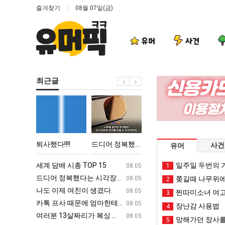
즐겨찾기
08월 07일(금)
유머
사건
최근글
퇴
드
세
나
사
디
계
도
했
어
담
이
다!!!!
정
배
제
 박살난 직업
퇴사했다!!!!
드디어 정복했다는 시각장애 근황
세계 담배 시총 TOP 15
나도 이제
사건
유머
복
시
여
했
총
친
ㅋㅋ
세계 담배 시총 TOP 15
퇴사했다!!!!
일주일 두번의 기
08.05
08.05
1
다
TOP
이
업
드디어 정복했다는 시각장애 근황
서울 토박이 안재현 "왜 서울로 독립해
08.05
08.05
쫒길때 나무위에
2
는
15
생
g
나도 이제 여친이 생겼다.
양산 기온 닷새째 40도 넘겨…‘최고기온 42도 가능성
08.05
08.05
찐따미소녀 여고
3
시
겼
카톡 프사 때문에 엄마한테 혼남;;
이번에 아마존이 오픈ai에 75조 투자한
08.05
08.05
장난감 사용법
4
각
다.
S
여러분 13살짜리가 복싱 좀 배웠다고 깝치는데 어떻게 할까요?
백종원이 알려주는 가장 최악의 창업과정 .
08.05
08.05
망해가던 장사를
5