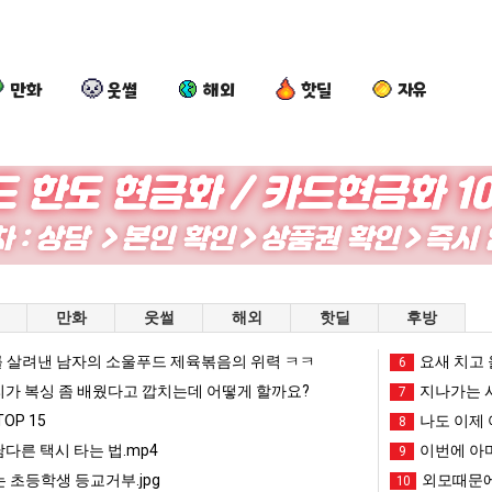
만화
웃썰
해외
핫딜
자유
엄
세
백
카
마
계
종
톡
요
담
원
프
새
배
이
사
라오는 봉화군 SNS
엄마 요새는 꺄! 를 어떻게 쓰는지 알아?
세계 담배 시총 TOP 15
백종원이 알려주는 가장 최악의 창업과정 .JPG
카톡 프사
만화
웃썰
해외
핫딜
후방
는
시
알
때
꺄!
총
려
문
 살려낸 남자의 소울푸드 제육볶음의 위력 ㅋㅋ
망해가던 장사를 살려낸 남자의 소울푸드 제육볶음의 위력 ㅋㅋ
세계 담배 시총 TOP 1
요새 치고 
08.05
08.05
6
를
TOP
주
에
?"
외모때문에 인식 박살난 직업
드디어 정복했다는 시각장애
리가 복싱 좀 배웠다고 깝치는데 어떻게 할까요?
08.05
08.05
지나가는 시
7
어
15
는
엄
도’
요즘 늘고 있다는 초등학생 등교거부.jpg
나도 이제 여친이 생겼
08.05
08.05
OP 15
나도 이제 
8
떻
가
마
 이유
엄마 요새는 꺄! 를 어떻게 쓰는지 알아?
카톡 프사 때문에 엄마한테 
08.05
08.05
남다른 택시 타는 법.mp4
이번에 아마
9
게
장
한
JPG
요새 치고 올라오는 봉화군 SNS
여러분 13살짜리가 복싱 좀 배웠다고 깝치는데 어떻게 
08.05
08.05
 초등학생 등교거부.jpg
외모때문에
10