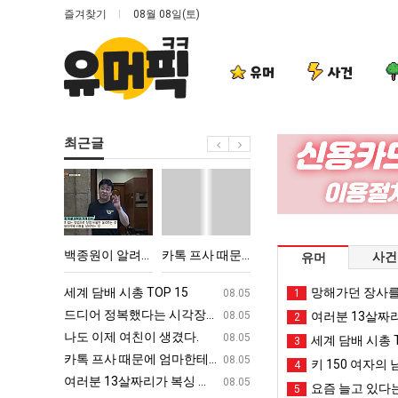
즐겨찾기
08월 08일(토)
유머
사건
최근글
백
카
드
요
종
톡
디
새
원
프
어
치
이
사
정
고
 TOP 15
백종원이 알려주는 가장 최악의 창업과정 .JPG
카톡 프사 때문에 엄마한테 혼남;;
드디어 정복했다는 시각장애 근황
요새 치고 올
사건
유머
알
때
복
올
려
문
했
라
ㅋㅋ
세계 담배 시총 TOP 15
퇴사했다!!!!
망해가던 장사를
08.05
08.05
1
주
에
다
오
업
드디어 정복했다는 시각장애 근황
서울 토박이 안재현 "왜 서울로 독립해
08.05
08.05
여러분 13살짜
2
는
엄
는
는
g
나도 이제 여친이 생겼다.
양산 기온 닷새째 40도 넘겨…‘최고기온 42도 가능성
08.05
08.05
세계 담배 시총 T
3
가
마
시
봉
카톡 프사 때문에 엄마한테 혼남;;
이번에 아마존이 오픈ai에 75조 투자한
08.05
08.05
키 150 여자의 
4
장
한
각
화
S
여러분 13살짜리가 복싱 좀 배웠다고 깝치는데 어떻게 할까요?
백종원이 알려주는 가장 최악의 창업과정 .
08.05
08.05
요즘 늘고 있다는
5