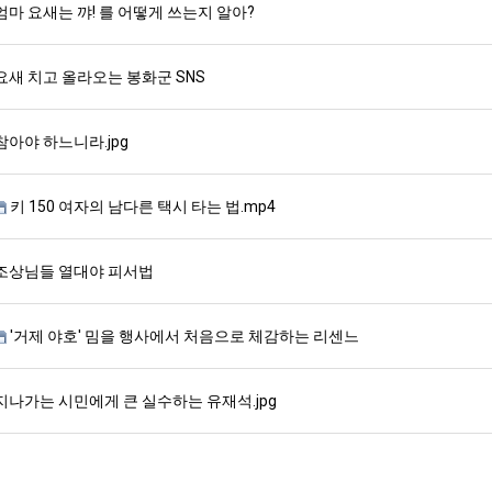
엄마 요새는 꺄! 를 어떻게 쓰는지 알아?
요새 치고 올라오는 봉화군 SNS
참아야 하느니라.jpg
키 150 여자의 남다른 택시 타는 법.mp4
조상님들 열대야 피서법
'거제 야호' 밈을 행사에서 처음으로 체감하는 리센느
지나가는 시민에게 큰 실수하는 유재석.jpg