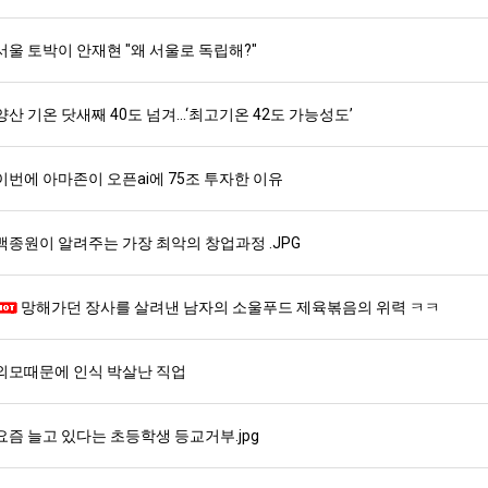
서울 토박이 안재현 "왜 서울로 독립해?"
스타벅스 교환권 ·
AD
안내
금액권 매입 안내
양산 기온 닷새째 40도 넘겨…‘최고기온 42도 가능성도’
이번에 아마존이 오픈ai에 75조 투자한 이유
백종원이 알려주는 가장 최악의 창업과정 .JPG
망해가던 장사를 살려낸 남자의 소울푸드 제육볶음의 위력 ㅋㅋ
외모때문에 인식 박살난 직업
요즘 늘고 있다는 초등학생 등교거부.jpg