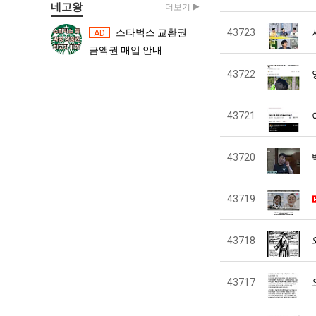
네고왕
더보기
스타벅스 교환권 ·
43723
스타벅스 교환권 ·
AD
AD
금액권 매입 안내
금액권 매입 
43722
43721
43720
43719
43718
43717