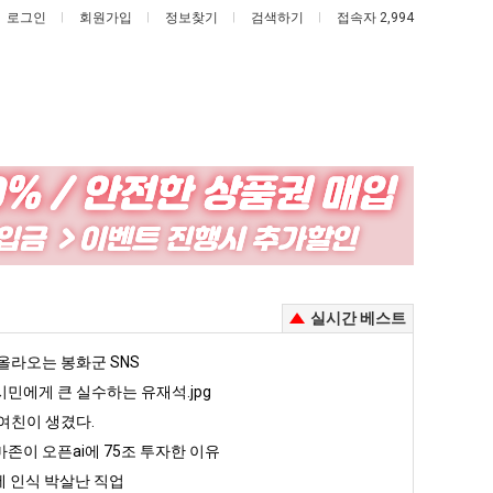
로그인
회원가입
정보찾기
검색하기
접속자 2,994
드
요
디
새
어
치
정
고
 때문에 엄마한테 혼남;;
드디어 정복했다는 시각장애 근황
요새 치고 올라오는 봉화군 SNS
실시간 베스트
복
올
했
라
5
올라오는 봉화군 SNS
퇴사했다!!!!
08.05
08.05
다
오
 근황
서울 토박이 안재현 "왜 서울로 독립해?"
민에게 큰 실수하는 유재석.jpg
08.05
08.05
는
는
다.
양산 기온 닷새째 40도 넘겨…‘최고기온 42도 가능성도’
08.05
08.05
여친이 생겼다.
시
봉
혼남;;
이번에 아마존이 오픈ai에 75조 투자한 이유
08.05
08.05
존이 오픈ai에 75조 투자한 이유
각
화
할까요?
백종원이 알려주는 가장 최악의 창업과정 .JPG
08.05
08.05
 인식 박살난 직업