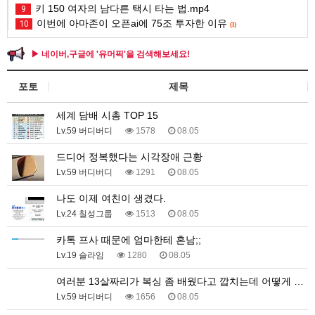
키 150 여자의 남다른 택시 타는 법.mp4
9
이번에 아마존이 오픈ai에 75조 투자한 이유
10
(1)
▶ 네이버,구글에 '유머픽'을 검색해보세요!
포토
제목
세계 담배 시총 TOP 15
Lv.59 버디버디
1578
08.05
드디어 정복했다는 시각장애 근황
Lv.59 버디버디
1291
08.05
나도 이제 여친이 생겼다.
Lv.24 칠성그룹
1513
08.05
카톡 프사 때문에 엄마한테 혼남;;
Lv.19 슬라임
1280
08.05
여러분 13살짜리가 복싱 좀 배웠다고 깝치는데 어떻게 …
Lv.59 버디버디
1656
08.05