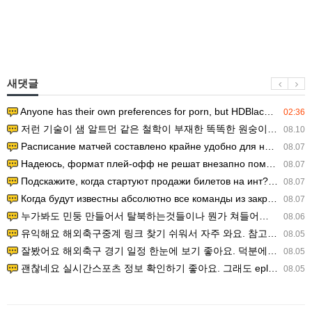
새댓글
Anyone has their own preferences for porn, but HDBlackAss ha…
02:36
저런 기술이 샘 알트먼 같은 철학이 부재한 똑똑한 원숭이에게 있다는게 문제.
08.10
Расписание матчей составлено крайне удобно для нашего часово…
08.07
Надеюсь, формат плей-офф не решат внезапно поменять. https:/…
08.07
Подскажите, когда стартуют продажи билетов на инт? https://g…
08.07
Когда будут известны абсолютно все команды из закрытых квали…
08.07
누가봐도 민둥 만들어서 탈북하는것들이나 뭔가 쳐들어오는 낌새를 미리 알아차리기 위함이지 저걸 전쟁준비라고 하…
08.06
유익해요 해외축구중계 링크 찾기 쉬워서 자주 와요. 참고로 무료스포츠중계 정보 확인할 때 출처 꼭 체크해요.…
08.05
잘봤어요 해외축구 경기 일정 한눈에 보기 좋아요. 덕분에 epl중계 볼 때 공식 중계 채널 먼저 찾아봐요. …
08.05
괜찮네요 실시간스포츠 정보 확인하기 좋아요. 그래도 epl중계 볼 때 공식 중계 채널 먼저 찾아봐요. 북마크…
08.05