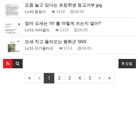
요즘 늘고 있다는 초등학생 등교거부.jpg
Lv.45 몽둥이
1619
08.05
엄마 요새는 꺄! 를 어떻게 쓰는지 알아?
Lv.51 아라셀리
1315
08.05
요새 치고 올라오는 봉화군 SNS
Lv.51 아기물티슈
1514
08.05
정렬
1
2
3
4
5