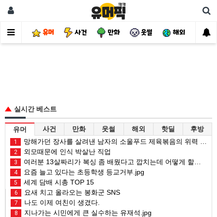
유머
사건
만화
웃썰
해외
핫
실시간 베스트
사건
만화
웃썰
해외
핫딜
후방
유머
망해가던 장사를 살려낸 남자의 소울푸드 제육볶음의 위력 ㅋㅋ
1
외모때문에 인식 박살난 직업
2
여러분 13살짜리가 복싱 좀 배웠다고 깝치는데 어떻게 할까요?
3
요즘 늘고 있다는 초등학생 등교거부.jpg
4
세계 담배 시총 TOP 15
5
요새 치고 올라오는 봉화군 SNS
6
나도 이제 여친이 생겼다.
7
지나가는 시민에게 큰 실수하는 유재석.jpg
8