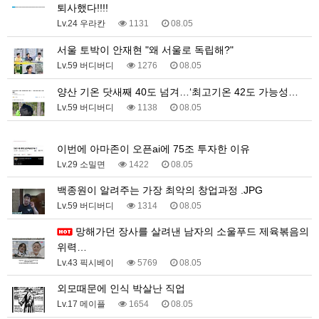
퇴사했다!!!!
Lv.24 우라칸
1131
08.05
서울 토박이 안재현 "왜 서울로 독립해?"
Lv.59 버디버디
1276
08.05
양산 기온 닷새째 40도 넘겨…‘최고기온 42도 가능성…
Lv.59 버디버디
1138
08.05
1
이번에 아마존이 오픈ai에 75조 투자한 이유
Lv.29 소밀면
1422
08.05
백종원이 알려주는 가장 최악의 창업과정 .JPG
Lv.59 버디버디
1314
08.05
망해가던 장사를 살려낸 남자의 소울푸드 제육볶음의
위력…
Lv.43 픽시베이
5769
08.05
외모때문에 인식 박살난 직업
Lv.17 메이플
1654
08.05