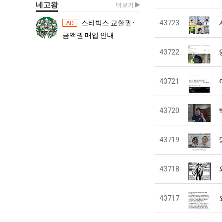
네고왕
더보기
스타벅스 교환권 ·
43723
스타벅스 교환권 ·
AD
AD
금액권 매입 안내
금액권 매입 
43722
43721
43720
43719
43718
43717