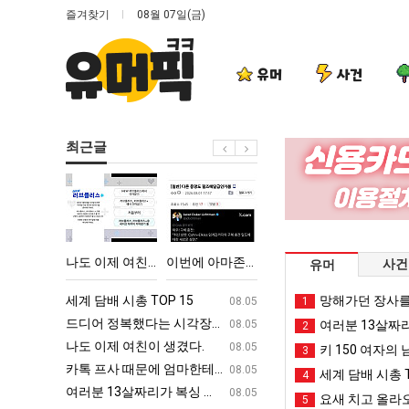
즐겨찾기
08월 07일(금)
유머
사건
최근글
나
이
외
양
도
번
모
산
이
에
때
기
제
아
문
온
다고 깝치는데 어떻게 할까요?
나도 이제 여친이 생겼다.
이번에 아마존이 오픈ai에 75조 투자한 이유
외모때문에 인식 박살난 직업
양산 기온 닷새째 40
사건
유머
여
마
에
닷
친
존
인
새
ㅋㅋ
세계 담배 시총 TOP 15
퇴사했다!!!!
망해가던 장사를
08.05
08.05
1
이
이
식
째
업
드디어 정복했다는 시각장애 근황
서울 토박이 안재현 "왜 서울로 독립해
08.05
08.05
여러분 13살짜
2
생
오
박
40
g
나도 이제 여친이 생겼다.
양산 기온 닷새째 40도 넘겨…‘최고기온 42도 가능성
08.05
08.05
키 150 여자의 
3
겼
픈
살
도
카톡 프사 때문에 엄마한테 혼남;;
이번에 아마존이 오픈ai에 75조 투자한
08.05
08.05
세계 담배 시총 T
4
다.
ai
난
넘
S
여러분 13살짜리가 복싱 좀 배웠다고 깝치는데 어떻게 할까요?
백종원이 알려주는 가장 최악의 창업과정 .
08.05
08.05
요새 치고 올라오
5