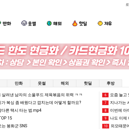
로
만화
웃썰
해외
핫딜
자유
요
여
나
이
새
러
도
번
치
분
이
에
고
13
제
아
도 넘겨…‘최고기온 42도 가능성도’
요새 치고 올라오는 봉화군 SNS
여러분 13살짜리가 복싱 좀 배웠다고 깝치는데 어떻게 할까요?
나도 이제 여친이 생겼다.
이번에 아마
만화
웃썰
해외
핫딜
후방
올
살
여
마
라
짜
친
존
 살려낸 남자의 소울푸드 제육볶음의 위력 ㅋㅋ
망해가던 장사를 살려낸 남자의 소울푸드 제육볶음의 위력 ㅋㅋ
세계 담배 시총 TOP 1
요즘 늘고 
08.05
08.05
6
오
리
이
이
?"
외모때문에 인식 박살난 직업
드디어 정복했다는 시각장애
리가 복싱 좀 배웠다고 깝치는데 어떻게 할까요?
08.05
08.05
지나가는 시
7
는
가
생
오
도’
요즘 늘고 있다는 초등학생 등교거부.jpg
나도 이제 여친이 생겼
08.05
08.05
남다른 택시 타는 법.mp4
이번에 아마
8
봉
복
겼
픈
 이유
엄마 요새는 꺄! 를 어떻게 쓰는지 알아?
카톡 프사 때문에 엄마한테 
08.05
08.05
OP 15
나도 이제 
9
화
싱
다.
ai
JPG
요새 치고 올라오는 봉화군 SNS
여러분 13살짜리가 복싱 좀 배웠다고 깝치는데 어떻게 
08.05
08.05
는 봉화군 SNS
외모때문에
10