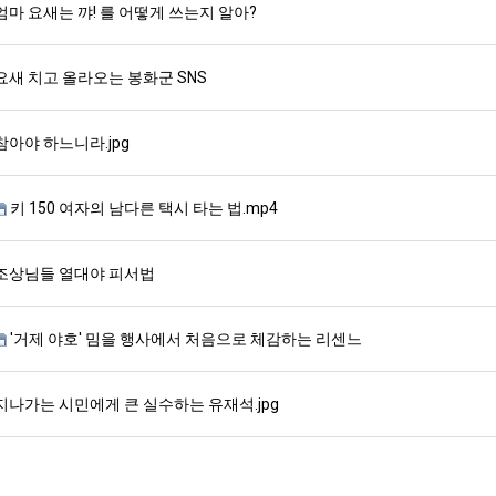
엄마 요새는 꺄! 를 어떻게 쓰는지 알아?
요새 치고 올라오는 봉화군 SNS
참아야 하느니라.jpg
키 150 여자의 남다른 택시 타는 법.mp4
조상님들 열대야 피서법
'거제 야호' 밈을 행사에서 처음으로 체감하는 리센느
지나가는 시민에게 큰 실수하는 유재석.jpg