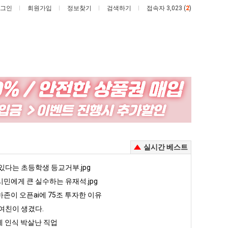
그인
회원가입
정보찾기
검색하기
접속자 3,023 (
2
)
외
양
모
산
때
기
문
온
존이 오픈ai에 75조 투자한 이유
외모때문에 인식 박살난 직업
양산 기온 닷새째 40도 넘겨…‘최고기온 42도 가능성도’
실시간 베스트
에
닷
인
새
5
있다는 초등학생 등교거부.jpg
퇴사했다!!!!
08.05
08.05
식
째
 근황
서울 토박이 안재현 "왜 서울로 독립해?"
민에게 큰 실수하는 유재석.jpg
08.05
08.05
박
40
다.
양산 기온 닷새째 40도 넘겨…‘최고기온 42도 가능성도’
08.05
08.05
존이 오픈ai에 75조 투자한 이유
살
도
혼남;;
이번에 아마존이 오픈ai에 75조 투자한 이유
08.05
08.05
여친이 생겼다.
난
넘
할까요?
백종원이 알려주는 가장 최악의 창업과정 .JPG
08.05
08.05
 인식 박살난 직업