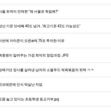
서울 토박이 안재현 "왜 서울로 독립해?"
스타벅스 교환권 ·
AD
안내
금액권 매입 안내
양산 기온 닷새째 40도 넘겨…‘최고기온 42도 가능성도’
이번에 아마존이 오픈ai에 75조 투자한 이유
백종원이 알려주는 가장 최악의 창업과정 .JPG
망해가던 장사를 살려낸 남자의 소울푸드 제육볶음의 위력 ㅋㅋ
외모때문에 인식 박살난 직업
요즘 늘고 있다는 초등학생 등교거부.jpg