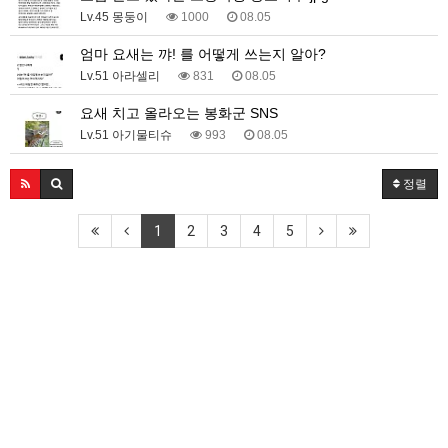
Lv.45 몽둥이
1000
08.05
엄마 요새는 꺄! 를 어떻게 쓰는지 알아?
Lv.51 아라셀리
831
08.05
요새 치고 올라오는 봉화군 SNS
Lv.51 아기물티슈
993
08.05
정렬
1
2
3
4
5