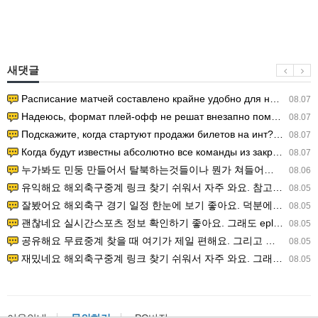
새댓글
Расписание матчей составлено крайне удобно для нашего часово…
08.07
Надеюсь, формат плей-офф не решат внезапно поменять. https:/…
08.07
Подскажите, когда стартуют продажи билетов на инт? https://g…
08.07
Когда будут известны абсолютно все команды из закрытых квали…
08.07
누가봐도 민둥 만들어서 탈북하는것들이나 뭔가 쳐들어오는 낌새를 미리 알아차리기 위함이지 저걸 전쟁준비라고 하…
08.06
유익해요 해외축구중계 링크 찾기 쉬워서 자주 와요. 참고로 무료스포츠중계 정보 확인할 때 출처 꼭 체크해요.…
08.05
잘봤어요 해외축구 경기 일정 한눈에 보기 좋아요. 덕분에 epl중계 볼 때 공식 중계 채널 먼저 찾아봐요. …
08.05
괜찮네요 실시간스포츠 정보 확인하기 좋아요. 그래도 epl중계 볼 때 공식 중계 채널 먼저 찾아봐요. 북마크…
08.05
공유해요 무료중계 찾을 때 여기가 제일 편해요. 그리고 무료스포츠중계 정보 확인할 때 출처 꼭 체크해요. 앞…
08.05
재밌네요 해외축구중계 링크 찾기 쉬워서 자주 와요. 그래서 해외축구중계도 정식 서비스로 봐야 안전해요. 다음…
08.05