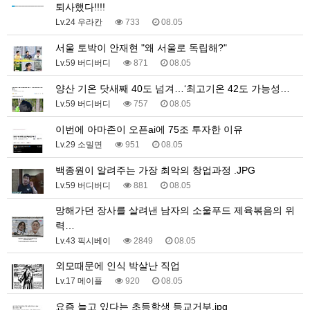
퇴사했다!!!!
Lv.24 우라칸
733
08.05
서울 토박이 안재현 "왜 서울로 독립해?"
Lv.59 버디버디
871
08.05
양산 기온 닷새째 40도 넘겨…‘최고기온 42도 가능성…
Lv.59 버디버디
757
08.05
이번에 아마존이 오픈ai에 75조 투자한 이유
Lv.29 소밀면
951
08.05
백종원이 알려주는 가장 최악의 창업과정 .JPG
Lv.59 버디버디
881
08.05
망해가던 장사를 살려낸 남자의 소울푸드 제육볶음의 위
력…
Lv.43 픽시베이
2849
08.05
외모때문에 인식 박살난 직업
Lv.17 메이플
920
08.05
요즘 늘고 있다는 초등학생 등교거부.jpg