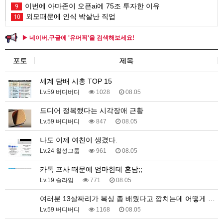
이번에 아마존이 오픈ai에 75조 투자한 이유
9
외모때문에 인식 박살난 직업
10
▶ 네이버,구글에 '유머픽'을 검색해보세요!
포토
제목
세계 담배 시총 TOP 15
Lv.59 버디버디
1028
08.05
드디어 정복했다는 시각장애 근황
Lv.59 버디버디
847
08.05
나도 이제 여친이 생겼다.
Lv.24 칠성그룹
961
08.05
카톡 프사 때문에 엄마한테 혼남;;
Lv.19 슬라임
771
08.05
여러분 13살짜리가 복싱 좀 배웠다고 깝치는데 어떻게 …
Lv.59 버디버디
1168
08.05