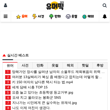
유머
사건
만화
웃썰
해외
핫
실시간 베스트
사건
만화
웃썰
해외
핫딜
후방
유머
망해가던 장사를 살려낸 남자의 소울푸드 제육볶음의 위력 ㅋㅋ
1
여러분 13살짜리가 복싱 좀 배웠다고 깝치는데 어떻게 할까요?
2
키 150 여자의 남다른 택시 타는 법.mp4
3
세계 담배 시총 TOP 15
4
요즘 늘고 있다는 초등학생 등교거부.jpg
5
요새 치고 올라오는 봉화군 SNS
6
지나가는 시민에게 큰 실수하는 유재석.jpg
7
나도 이제 여친이 생겼다.
8