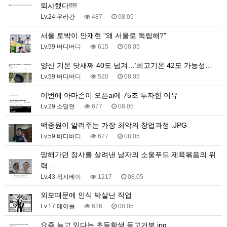
퇴사했다!!!!
Lv.24 우라칸
487
08.05
서울 토박이 안재현 "왜 서울로 독립해?"
Lv.59 버디버디
615
08.05
양산 기온 닷새째 40도 넘겨…‘최고기온 42도 가능성…
Lv.59 버디버디
520
08.05
이번에 아마존이 오픈ai에 75조 투자한 이유
Lv.29 소밀면
677
08.05
백종원이 알려주는 가장 최악의 창업과정 .JPG
Lv.59 버디버디
627
08.05
망해가던 장사를 살려낸 남자의 소울푸드 제육볶음의 위
력…
Lv.43 픽시베이
1217
08.05
외모때문에 인식 박살난 직업
Lv.17 메이플
626
08.05
요즘 늘고 있다는 초등학생 등교거부.jpg