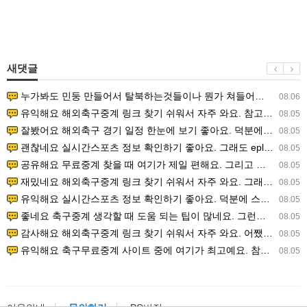
새댓글
누가봐도 민둥 만들어서 탈북하는것들이나 뭔가 쳐들어오는 낌새를 미리 알아차리기 위함이지 저걸 전쟁준비라고 하…
08.06
유익해요 해외축구중계 링크 찾기 쉬워서 자주 와요. 참고로 무료스포츠중계 정보 확인할 때 출처 꼭 체크해요.…
08.05
잘봤어요 해외축구 경기 일정 한눈에 보기 좋아요. 덕분에 epl중계 볼 때 공식 중계 채널 먼저 찾아봐요. …
08.05
괜찮네요 실시간스포츠 정보 확인하기 좋아요. 그래도 epl중계 볼 때 공식 중계 채널 먼저 찾아봐요. 북마크…
08.05
공유해요 무료중계 찾을 때 여기가 제일 편해요. 그리고 무료스포츠중계 정보 확인할 때 출처 꼭 체크해요. 앞…
08.05
재밌네요 해외축구중계 링크 찾기 쉬워서 자주 와요. 그래서 해외축구중계도 정식 서비스로 봐야 안전해요. 다음…
08.05
유익해요 실시간스포츠 정보 확인하기 좋아요. 덕분에 스포츠중계는 합법적인 경로로만 시청하려 해요. 좋은 정보…
08.05
좋네요 축구중계 생각할 때 도움 되는 팁이 많네요. 그런데 해외축구중계도 정식 서비스로 봐야 안전해요. 다음…
08.05
감사해요 해외축구중계 링크 찾기 쉬워서 자주 와요. 어쨌든 축구무료중계도 합법적인 곳에서 봐야 마음 편해요.…
08.05
유익해요 축구무료중계 사이트 중에 여기가 최고예요. 참고로 축구무료중계도 합법적인 곳에서 봐야 마음 편해요.…
08.05