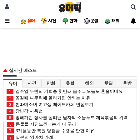
유머
사건
만화
웃썰
해외
핫
실시간 베스트
사건
만화
웃썰
해외
핫딜
후방
유머
일주일 두번의 기회중 첫번째 음주....오늘도 혼술이네요
1
쫒길때 나무위에 올라가면 안되는 이유
2
찐따미소녀 여고생 메이드카페 면접보기
3
장난감 사용법
4
망해가던 장사를 살려낸 남자의 소울푸드 제육볶음의 위력 ㅋㅋ
5
동물들 지진느낀다는거 다 구라
6
3개월동안 복권 당첨금 수령을 안한 이유
7
일본의 양아치 카레
8