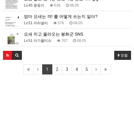
Lv.45 몽둥이
639
08.05
엄마 요새는 꺄! 를 어떻게 쓰는지 알아?
Lv.51 아라셀리
576
08.05
요새 치고 올라오는 봉화군 SNS
Lv.51 아기물티슈
707
08.05
정렬
1
2
3
4
5