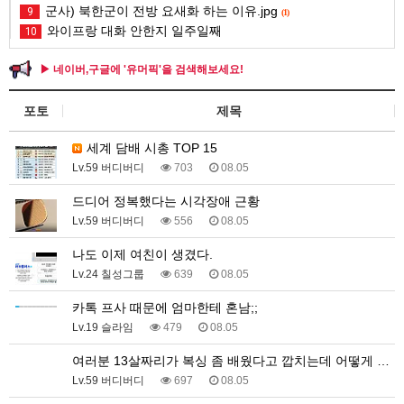
군사) 북한군이 전방 요새화 하는 이유.jpg
9
(1)
와이프랑 대화 안한지 일주일째
10
▶ 네이버,구글에 '유머픽'을 검색해보세요!
포토
제목
세계 담배 시총 TOP 15
Lv.59 버디버디
703
08.05
드디어 정복했다는 시각장애 근황
Lv.59 버디버디
556
08.05
나도 이제 여친이 생겼다.
Lv.24 칠성그룹
639
08.05
카톡 프사 때문에 엄마한테 혼남;;
Lv.19 슬라임
479
08.05
여러분 13살짜리가 복싱 좀 배웠다고 깝치는데 어떻게 …
Lv.59 버디버디
697
08.05