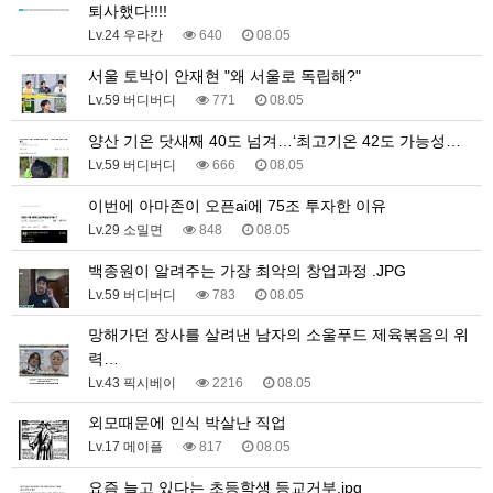
퇴사했다!!!!
Lv.24 우라칸
640
08.05
서울 토박이 안재현 "왜 서울로 독립해?"
Lv.59 버디버디
771
08.05
양산 기온 닷새째 40도 넘겨…‘최고기온 42도 가능성…
Lv.59 버디버디
666
08.05
이번에 아마존이 오픈ai에 75조 투자한 이유
Lv.29 소밀면
848
08.05
백종원이 알려주는 가장 최악의 창업과정 .JPG
Lv.59 버디버디
783
08.05
망해가던 장사를 살려낸 남자의 소울푸드 제육볶음의 위
력…
Lv.43 픽시베이
2216
08.05
외모때문에 인식 박살난 직업
Lv.17 메이플
817
08.05
요즘 늘고 있다는 초등학생 등교거부.jpg