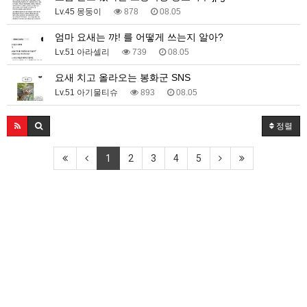
Lv.45 몽둥이
878
08.05
엄마 요새는 꺄! 를 어떻게 쓰는지 알아?
Lv.51 아라셀리
739
08.05
요새 치고 올라오는 봉화군 SNS
Lv.51 아기물티슈
893
08.05
정렬
1
2
3
4
5