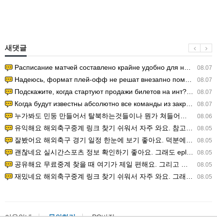
새댓글
Расписание матчей составлено крайне удобно для нашего часово…
08.07
Надеюсь, формат плей-офф не решат внезапно поменять. https:/…
08.07
Подскажите, когда стартуют продажи билетов на инт? https://g…
08.07
Когда будут известны абсолютно все команды из закрытых квали…
08.07
누가봐도 민둥 만들어서 탈북하는것들이나 뭔가 쳐들어오는 낌새를 미리 알아차리기 위함이지 저걸 전쟁준비라고 하…
08.06
유익해요 해외축구중계 링크 찾기 쉬워서 자주 와요. 참고로 무료스포츠중계 정보 확인할 때 출처 꼭 체크해요.…
08.05
잘봤어요 해외축구 경기 일정 한눈에 보기 좋아요. 덕분에 epl중계 볼 때 공식 중계 채널 먼저 찾아봐요. …
08.05
괜찮네요 실시간스포츠 정보 확인하기 좋아요. 그래도 epl중계 볼 때 공식 중계 채널 먼저 찾아봐요. 북마크…
08.05
공유해요 무료중계 찾을 때 여기가 제일 편해요. 그리고 무료스포츠중계 정보 확인할 때 출처 꼭 체크해요. 앞…
08.05
재밌네요 해외축구중계 링크 찾기 쉬워서 자주 와요. 그래서 해외축구중계도 정식 서비스로 봐야 안전해요. 다음…
08.05