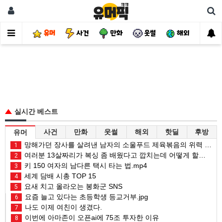
유머
사건
만화
웃썰
해외
핫
실시간 베스트
사건
만화
웃썰
해외
핫딜
후방
유머
망해가던 장사를 살려낸 남자의 소울푸드 제육볶음의 위력 ㅋㅋ
1
여러분 13살짜리가 복싱 좀 배웠다고 깝치는데 어떻게 할까요?
2
키 150 여자의 남다른 택시 타는 법.mp4
3
세계 담배 시총 TOP 15
4
요새 치고 올라오는 봉화군 SNS
5
요즘 늘고 있다는 초등학생 등교거부.jpg
6
나도 이제 여친이 생겼다.
7
이번에 아마존이 오픈ai에 75조 투자한 이유
8