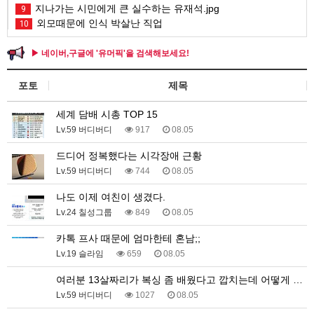
지나가는 시민에게 큰 실수하는 유재석.jpg
9
외모때문에 인식 박살난 직업
10
▶ 네이버,구글에 '유머픽'을 검색해보세요!
포토
제목
세계 담배 시총 TOP 15
Lv.59 버디버디
917
08.05
드디어 정복했다는 시각장애 근황
Lv.59 버디버디
744
08.05
나도 이제 여친이 생겼다.
Lv.24 칠성그룹
849
08.05
카톡 프사 때문에 엄마한테 혼남;;
Lv.19 슬라임
659
08.05
여러분 13살짜리가 복싱 좀 배웠다고 깝치는데 어떻게 …
Lv.59 버디버디
1027
08.05