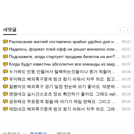
새댓글
Расписание матчей составлено крайне удобно для нашего часово…
08.07
Надеюсь, формат плей-офф не решат внезапно поменять. https:/…
08.07
Подскажите, когда стартуют продажи билетов на инт? https://g…
08.07
Когда будут известны абсолютно все команды из закрытых квали…
08.07
누가봐도 민둥 만들어서 탈북하는것들이나 뭔가 쳐들어오는 낌새를 미리 알아차리기 위함이지 저걸 전쟁준비라고 하…
08.06
유익해요 해외축구중계 링크 찾기 쉬워서 자주 와요. 참고로 무료스포츠중계 정보 확인할 때 출처 꼭 체크해요.…
08.05
잘봤어요 해외축구 경기 일정 한눈에 보기 좋아요. 덕분에 epl중계 볼 때 공식 중계 채널 먼저 찾아봐요. …
08.05
괜찮네요 실시간스포츠 정보 확인하기 좋아요. 그래도 epl중계 볼 때 공식 중계 채널 먼저 찾아봐요. 북마크…
08.05
공유해요 무료중계 찾을 때 여기가 제일 편해요. 그리고 무료스포츠중계 정보 확인할 때 출처 꼭 체크해요. 앞…
08.05
재밌네요 해외축구중계 링크 찾기 쉬워서 자주 와요. 그래서 해외축구중계도 정식 서비스로 봐야 안전해요. 다음…
08.05