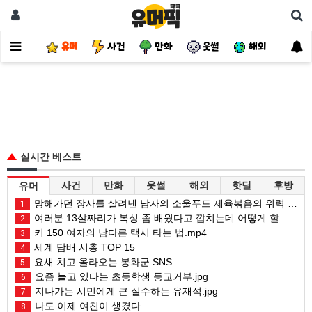
유머
사건
만화
웃썰
해외
핫
실시간 베스트
사건
만화
웃썰
해외
핫딜
후방
유머
망해가던 장사를 살려낸 남자의 소울푸드 제육볶음의 위력 ㅋㅋ
1
여러분 13살짜리가 복싱 좀 배웠다고 깝치는데 어떻게 할까요?
2
키 150 여자의 남다른 택시 타는 법.mp4
3
세계 담배 시총 TOP 15
4
요새 치고 올라오는 봉화군 SNS
5
요즘 늘고 있다는 초등학생 등교거부.jpg
6
지나가는 시민에게 큰 실수하는 유재석.jpg
7
나도 이제 여친이 생겼다.
8