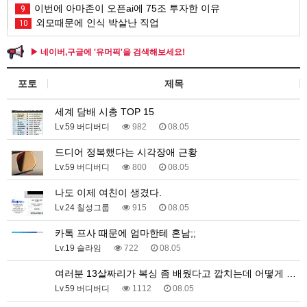
이번에 아마존이 오픈ai에 75조 투자한 이유
9
외모때문에 인식 박살난 직업
10
▶ 네이버,구글에 '유머픽'을 검색해보세요!
포토
제목
세계 담배 시총 TOP 15
Lv.59 버디버디
982
08.05
드디어 정복했다는 시각장애 근황
Lv.59 버디버디
800
08.05
나도 이제 여친이 생겼다.
Lv.24 칠성그룹
915
08.05
카톡 프사 때문에 엄마한테 혼남;;
Lv.19 슬라임
722
08.05
여러분 13살짜리가 복싱 좀 배웠다고 깝치는데 어떻게 …
Lv.59 버디버디
1112
08.05