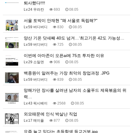
퇴사했다!!!!
Lv.24 우라칸
693
08.05
서울 토박이 안재현 "왜 서울로 독립해?"
Lv.59 버디버디
830
08.05
양산 기온 닷새째 40도 넘겨…‘최고기온 42도 가능성…
Lv.59 버디버디
725
08.05
이번에 아마존이 오픈ai에 75조 투자한 이유
Lv.29 소밀면
906
08.05
백종원이 알려주는 가장 최악의 창업과정 .JPG
Lv.59 버디버디
839
08.05
망해가던 장사를 살려낸 남자의 소울푸드 제육볶음의 위
력…
Lv.43 픽시베이
2568
08.05
외모때문에 인식 박살난 직업
Lv.17 메이플
877
08.05
요즘 늘고 있다는 초등학생 등교거부.jpg