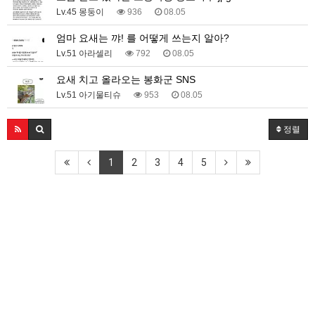
Lv.45 몽둥이
936
08.05
엄마 요새는 꺄! 를 어떻게 쓰는지 알아?
Lv.51 아라셀리
792
08.05
요새 치고 올라오는 봉화군 SNS
Lv.51 아기물티슈
953
08.05
정렬
1
2
3
4
5