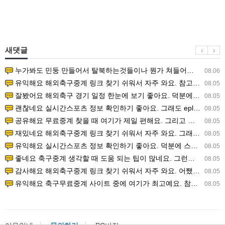
새댓글
누가봐도 민둥 만들어서 탈북하는것들이나 뭔가 쳐들어오는 낌새를 미리 알아차리기 위함이지 저걸 전쟁준비라고 하…
08.06
유익해요 해외축구중계 링크 찾기 쉬워서 자주 와요. 참고로 무료스포츠중계 정보 확인할 때 출처 꼭 체크해요.…
08.05
잘봤어요 해외축구 경기 일정 한눈에 보기 좋아요. 덕분에 epl중계 볼 때 공식 중계 채널 먼저 찾아봐요. …
08.05
괜찮네요 실시간스포츠 정보 확인하기 좋아요. 그래도 epl중계 볼 때 공식 중계 채널 먼저 찾아봐요. 북마크…
08.05
공유해요 무료중계 찾을 때 여기가 제일 편해요. 그리고 무료스포츠중계 정보 확인할 때 출처 꼭 체크해요. 앞…
08.05
재밌네요 해외축구중계 링크 찾기 쉬워서 자주 와요. 그래서 해외축구중계도 정식 서비스로 봐야 안전해요. 다음…
08.05
유익해요 실시간스포츠 정보 확인하기 좋아요. 덕분에 스포츠중계는 합법적인 경로로만 시청하려 해요. 좋은 정보…
08.05
좋네요 축구중계 생각할 때 도움 되는 팁이 많네요. 그런데 해외축구중계도 정식 서비스로 봐야 안전해요. 다음…
08.05
감사해요 해외축구중계 링크 찾기 쉬워서 자주 와요. 어쨌든 축구무료중계도 합법적인 곳에서 봐야 마음 편해요.…
08.05
유익해요 축구무료중계 사이트 중에 여기가 최고예요. 참고로 축구무료중계도 합법적인 곳에서 봐야 마음 편해요.…
08.05