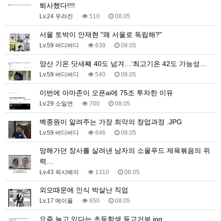
퇴사했다!!!!
Lv.24 우라칸
510
08.05
서울 토박이 안재현 "왜 서울로 독립해?"
Lv.59 버디버디
639
08.05
양산 기온 닷새째 40도 넘겨…‘최고기온 42도 가능성…
Lv.59 버디버디
540
08.05
이번에 아마존이 오픈ai에 75조 투자한 이유
Lv.29 소밀면
700
08.05
백종원이 알려주는 가장 최악의 창업과정 .JPG
Lv.59 버디버디
646
08.05
망해가던 장사를 살려낸 남자의 소울푸드 제육볶음의 위
력…
Lv.43 픽시베이
1310
08.05
외모때문에 인식 박살난 직업
Lv.17 메이플
650
08.05
요즘 늘고 있다는 초등학생 등교거부.jpg