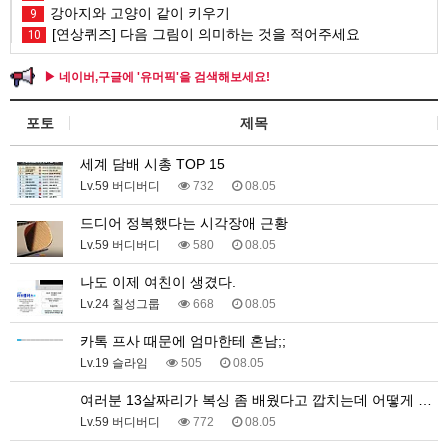
강아지와 고양이 같이 키우기
9
[연상퀴즈] 다음 그림이 의미하는 것을 적어주세요
10
▶ 네이버,구글에 '유머픽'을 검색해보세요!
포토
제목
세계 담배 시총 TOP 15
Lv.59 버디버디
732
08.05
드디어 정복했다는 시각장애 근황
Lv.59 버디버디
580
08.05
나도 이제 여친이 생겼다.
Lv.24 칠성그룹
668
08.05
카톡 프사 때문에 엄마한테 혼남;;
Lv.19 슬라임
505
08.05
여러분 13살짜리가 복싱 좀 배웠다고 깝치는데 어떻게 …
Lv.59 버디버디
772
08.05