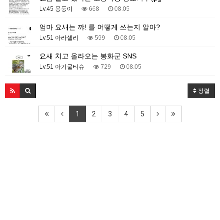
Lv.45 몽둥이
668
08.05
엄마 요새는 꺄! 를 어떻게 쓰는지 알아?
Lv.51 아라셀리
599
08.05
요새 치고 올라오는 봉화군 SNS
Lv.51 아기물티슈
729
08.05
정렬
1
2
3
4
5