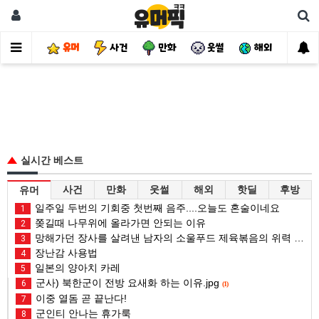
유머
사건
만화
웃썰
해외
핫
실시간 베스트
사건
만화
웃썰
해외
핫딜
후방
유머
일주일 두번의 기회중 첫번째 음주....오늘도 혼술이네요
1
쫒길때 나무위에 올라가면 안되는 이유
2
망해가던 장사를 살려낸 남자의 소울푸드 제육볶음의 위력 ㅋㅋ
3
장난감 사용법
4
일본의 양아치 카레
5
군사) 북한군이 전방 요새화 하는 이유.jpg
6
(1)
이중 열돔 곧 끝난다!
7
군인티 안나는 휴가룩
8