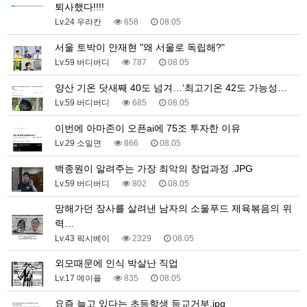
퇴사했다!!!!
Lv.24 우라칸
658
08.05
서울 토박이 안재현 "왜 서울로 독립해?"
Lv.59 버디버디
787
08.05
양산 기온 닷새째 40도 넘겨…‘최고기온 42도 가능성…
Lv.59 버디버디
685
08.05
이번에 아마존이 오픈ai에 75조 투자한 이유
Lv.29 소밀면
866
08.05
백종원이 알려주는 가장 최악의 창업과정 .JPG
Lv.59 버디버디
802
08.05
망해가던 장사를 살려낸 남자의 소울푸드 제육볶음의 위
력…
Lv.43 픽시베이
2329
08.05
외모때문에 인식 박살난 직업
Lv.17 메이플
835
08.05
요즘 늘고 있다는 초등학생 등교거부.jpg