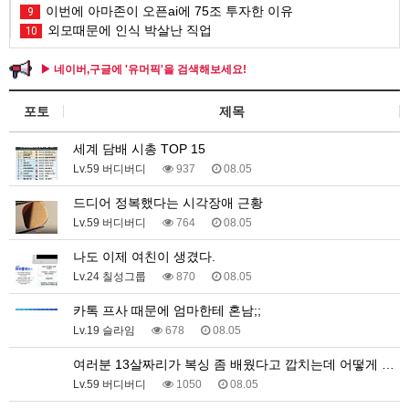
이번에 아마존이 오픈ai에 75조 투자한 이유
9
외모때문에 인식 박살난 직업
10
▶ 네이버,구글에 '유머픽'을 검색해보세요!
포토
제목
세계 담배 시총 TOP 15
Lv.59 버디버디
937
08.05
드디어 정복했다는 시각장애 근황
Lv.59 버디버디
764
08.05
나도 이제 여친이 생겼다.
Lv.24 칠성그룹
870
08.05
카톡 프사 때문에 엄마한테 혼남;;
Lv.19 슬라임
678
08.05
여러분 13살짜리가 복싱 좀 배웠다고 깝치는데 어떻게 …
Lv.59 버디버디
1050
08.05