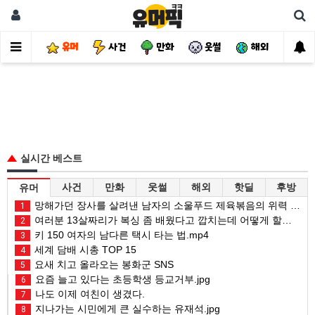
유머
사건
만화
웃썰
해외
핫
실시간 베스트
사건
만화
웃썰
해외
핫딜
후방
유머
망해가던 장사를 살려낸 남자의 소울푸드 제육볶음의 위력 ㅋㅋ
1
여러분 13살짜리가 복싱 좀 배웠다고 깝치는데 어떻게 할까요?
2
키 150 여자의 남다른 택시 타는 법.mp4
3
세계 담배 시총 TOP 15
4
요새 치고 올라오는 봉화군 SNS
5
요즘 늘고 있다는 초등학생 등교거부.jpg
6
나도 이제 여친이 생겼다.
7
지나가는 시민에게 큰 실수하는 유재석.jpg
8