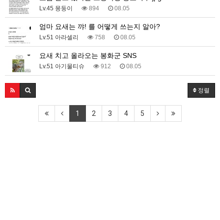
Lv.45 몽둥이
894
08.05
엄마 요새는 꺄! 를 어떻게 쓰는지 알아?
Lv.51 아라셀리
758
08.05
요새 치고 올라오는 봉화군 SNS
Lv.51 아기물티슈
912
08.05
정렬
1
2
3
4
5