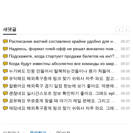
새댓글
Расписание матчей составлено крайне удобно для нашего часово…
08.07
Надеюсь, формат плей-офф не решат внезапно поменять. https:/…
08.07
Подскажите, когда стартуют продажи билетов на инт? https://g…
08.07
Когда будут известны абсолютно все команды из закрытых квали…
08.07
누가봐도 민둥 만들어서 탈북하는것들이나 뭔가 쳐들어오는 낌새를 미리 알아차리기 위함이지 저걸 전쟁준비라고 하…
08.06
유익해요 해외축구중계 링크 찾기 쉬워서 자주 와요. 참고로 무료스포츠중계 정보 확인할 때 출처 꼭 체크해요.…
08.05
잘봤어요 해외축구 경기 일정 한눈에 보기 좋아요. 덕분에 epl중계 볼 때 공식 중계 채널 먼저 찾아봐요. …
08.05
괜찮네요 실시간스포츠 정보 확인하기 좋아요. 그래도 epl중계 볼 때 공식 중계 채널 먼저 찾아봐요. 북마크…
08.05
공유해요 무료중계 찾을 때 여기가 제일 편해요. 그리고 무료스포츠중계 정보 확인할 때 출처 꼭 체크해요. 앞…
08.05
재밌네요 해외축구중계 링크 찾기 쉬워서 자주 와요. 그래서 해외축구중계도 정식 서비스로 봐야 안전해요. 다음…
08.05