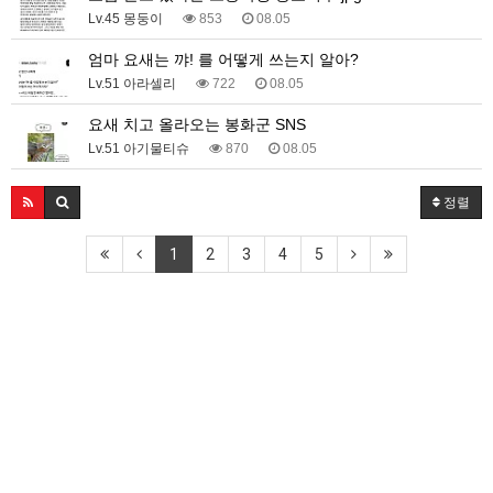
Lv.45 몽둥이
853
08.05
엄마 요새는 꺄! 를 어떻게 쓰는지 알아?
Lv.51 아라셀리
722
08.05
요새 치고 올라오는 봉화군 SNS
Lv.51 아기물티슈
870
08.05
정렬
1
2
3
4
5