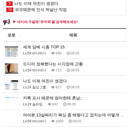
나도 이제 여친이 생겼다.
9
외모때문에 인식 박살난 직업
10
▶ 네이버,구글에 '유머픽'을 검색해보세요!
포토
제목
세계 담배 시총 TOP 15
Lv.59 버디버디
890
08.05
드디어 정복했다는 시각장애 근황
Lv.59 버디버디
715
08.05
나도 이제 여친이 생겼다.
Lv.24 칠성그룹
827
08.05
카톡 프사 때문에 엄마한테 혼남;;
Lv.19 슬라임
642
08.05
여러분 13살짜리가 복싱 좀 배웠다고 깝치는데 어떻게 …
Lv.59 버디버디
1000
08.05