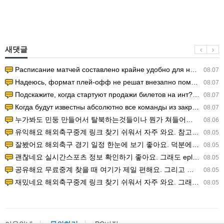
새댓글
Расписание матчей составлено крайне удобно для нашего часово…
08.07
Надеюсь, формат плей-офф не решат внезапно поменять. https:/…
08.07
Подскажите, когда стартуют продажи билетов на инт? https://g…
08.07
Когда будут известны абсолютно все команды из закрытых квали…
08.07
누가봐도 민둥 만들어서 탈북하는것들이나 뭔가 쳐들어오는 낌새를 미리 알아차리기 위함이지 저걸 전쟁준비라고 하…
08.06
유익해요 해외축구중계 링크 찾기 쉬워서 자주 와요. 참고로 무료스포츠중계 정보 확인할 때 출처 꼭 체크해요.…
08.05
잘봤어요 해외축구 경기 일정 한눈에 보기 좋아요. 덕분에 epl중계 볼 때 공식 중계 채널 먼저 찾아봐요. …
08.05
괜찮네요 실시간스포츠 정보 확인하기 좋아요. 그래도 epl중계 볼 때 공식 중계 채널 먼저 찾아봐요. 북마크…
08.05
공유해요 무료중계 찾을 때 여기가 제일 편해요. 그리고 무료스포츠중계 정보 확인할 때 출처 꼭 체크해요. 앞…
08.05
재밌네요 해외축구중계 링크 찾기 쉬워서 자주 와요. 그래서 해외축구중계도 정식 서비스로 봐야 안전해요. 다음…
08.05