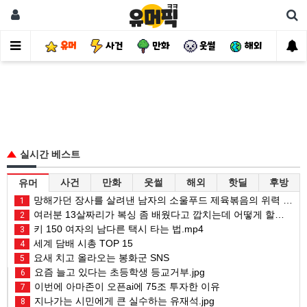
유머
사건
만화
웃썰
해외
핫
실시간 베스트
사건
만화
웃썰
해외
핫딜
후방
유머
망해가던 장사를 살려낸 남자의 소울푸드 제육볶음의 위력 ㅋㅋ
1
여러분 13살짜리가 복싱 좀 배웠다고 깝치는데 어떻게 할까요?
2
키 150 여자의 남다른 택시 타는 법.mp4
3
세계 담배 시총 TOP 15
4
요새 치고 올라오는 봉화군 SNS
5
요즘 늘고 있다는 초등학생 등교거부.jpg
6
이번에 아마존이 오픈ai에 75조 투자한 이유
7
지나가는 시민에게 큰 실수하는 유재석.jpg
8