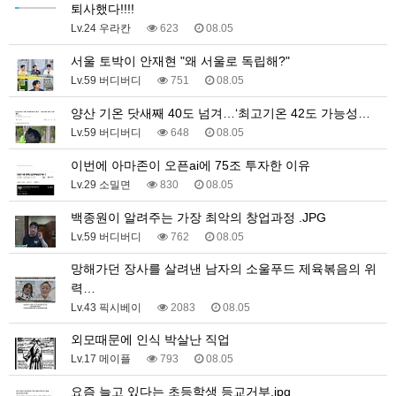
퇴사했다!!!!
Lv.24 우라칸
623
08.05
서울 토박이 안재현 "왜 서울로 독립해?"
Lv.59 버디버디
751
08.05
양산 기온 닷새째 40도 넘겨…‘최고기온 42도 가능성…
Lv.59 버디버디
648
08.05
이번에 아마존이 오픈ai에 75조 투자한 이유
Lv.29 소밀면
830
08.05
백종원이 알려주는 가장 최악의 창업과정 .JPG
Lv.59 버디버디
762
08.05
망해가던 장사를 살려낸 남자의 소울푸드 제육볶음의 위
력…
Lv.43 픽시베이
2083
08.05
외모때문에 인식 박살난 직업
Lv.17 메이플
793
08.05
요즘 늘고 있다는 초등학생 등교거부.jpg