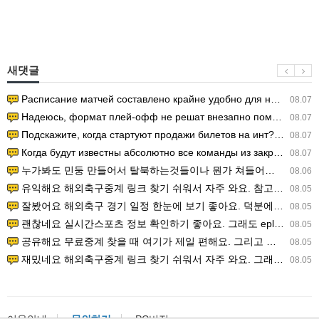
새댓글
Расписание матчей составлено крайне удобно для нашего часово…
08.07
Надеюсь, формат плей-офф не решат внезапно поменять. https:/…
08.07
Подскажите, когда стартуют продажи билетов на инт? https://g…
08.07
Когда будут известны абсолютно все команды из закрытых квали…
08.07
누가봐도 민둥 만들어서 탈북하는것들이나 뭔가 쳐들어오는 낌새를 미리 알아차리기 위함이지 저걸 전쟁준비라고 하…
08.06
유익해요 해외축구중계 링크 찾기 쉬워서 자주 와요. 참고로 무료스포츠중계 정보 확인할 때 출처 꼭 체크해요.…
08.05
잘봤어요 해외축구 경기 일정 한눈에 보기 좋아요. 덕분에 epl중계 볼 때 공식 중계 채널 먼저 찾아봐요. …
08.05
괜찮네요 실시간스포츠 정보 확인하기 좋아요. 그래도 epl중계 볼 때 공식 중계 채널 먼저 찾아봐요. 북마크…
08.05
공유해요 무료중계 찾을 때 여기가 제일 편해요. 그리고 무료스포츠중계 정보 확인할 때 출처 꼭 체크해요. 앞…
08.05
재밌네요 해외축구중계 링크 찾기 쉬워서 자주 와요. 그래서 해외축구중계도 정식 서비스로 봐야 안전해요. 다음…
08.05