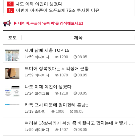
나도 이제 여친이 생겼다.
9
이번에 아마존이 오픈ai에 75조 투자한 이유
10
▶ 네이버,구글에 '유머픽'을 검색해보세요!
포토
제목
세계 담배 시총 TOP 15
Lv.59 버디버디
1290
08.05
드디어 정복했다는 시각장애 근황
Lv.59 버디버디
1079
08.05
나도 이제 여친이 생겼다.
Lv.24 칠성그룹
1218
08.05
카톡 프사 때문에 엄마한테 혼남;;
Lv.19 슬라임
1006
08.05
여러분 13살짜리가 복싱 좀 배웠다고 깝치는데 어떻게 …
Lv.59 버디버디
1407
08.05