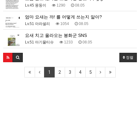
Lv.45 몽둥이
1290
08.05
엄마 요새는 꺄! 를 어떻게 쓰는지 알아?
Lv.51 아라셀리
1054
08.05
요새 치고 올라오는 봉화군 SNS
Lv.51 아기물티슈
1233
08.05
정렬
1
2
3
4
5