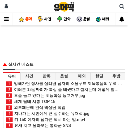
유머
사건
만화
웃썰
해외
핫
실시간 베스트
사건
만화
웃썰
해외
핫딜
후방
유머
망해가던 장사를 살려낸 남자의 소울푸드 제육볶음의 위력 ㅋㅋ
1
여러분 13살짜리가 복싱 좀 배웠다고 깝치는데 어떻게 할까요?
2
요즘 늘고 있다는 초등학생 등교거부.jpg
3
세계 담배 시총 TOP 15
4
외모때문에 인식 박살난 직업
5
지나가는 시민에게 큰 실수하는 유재석.jpg
6
키 150 여자의 남다른 택시 타는 법.mp4
7
요새 치고 올라오는 봉화군 SNS
8