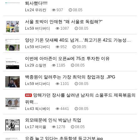
퇴사했다!!!!
Lv.24 우라칸
937
08.05
서울 토박이 안재현 "왜 서울로 독립해?"
Lv.59 버디버디
1087
08.05
양산 기온 닷새째 40도 넘겨…‘최고기온 42도 가능성…
Lv.59 버디버디
952
08.05
이번에 아마존이 오픈ai에 75조 투자한 이유
Lv.29 소밀면
1185
08.05
백종원이 알려주는 가장 최악의 창업과정 .JPG
Lv.59 버디버디
1101
08.05
망해가던 장사를 살려낸 남자의 소울푸드 제육볶음의
위력…
Lv.43 픽시베이
4441
08.05
외모때문에 인식 박살난 직업
Lv.17 메이플
1278
08.05
요즘 늘고 있다는 초등학생 등교거부.jpg