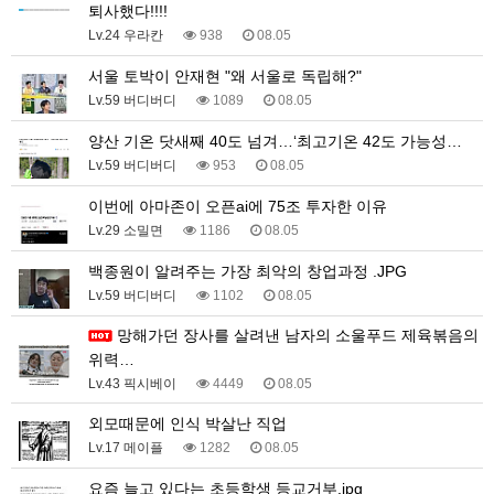
퇴사했다!!!!
Lv.24 우라칸
938
08.05
서울 토박이 안재현 "왜 서울로 독립해?"
Lv.59 버디버디
1089
08.05
양산 기온 닷새째 40도 넘겨…‘최고기온 42도 가능성…
Lv.59 버디버디
953
08.05
이번에 아마존이 오픈ai에 75조 투자한 이유
Lv.29 소밀면
1186
08.05
백종원이 알려주는 가장 최악의 창업과정 .JPG
Lv.59 버디버디
1102
08.05
망해가던 장사를 살려낸 남자의 소울푸드 제육볶음의
위력…
Lv.43 픽시베이
4449
08.05
외모때문에 인식 박살난 직업
Lv.17 메이플
1282
08.05
요즘 늘고 있다는 초등학생 등교거부.jpg