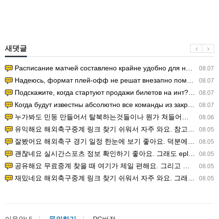
새댓글
Расписание матчей составлено крайне удобно для нашего часово…
08.07
Надеюсь, формат плей-офф не решат внезапно поменять. https:/…
08.07
Подскажите, когда стартуют продажи билетов на инт? https://g…
08.07
Когда будут известны абсолютно все команды из закрытых квали…
08.07
누가봐도 민둥 만들어서 탈북하는것들이나 뭔가 쳐들어오는 낌새를 미리 알아차리기 위함이지 저걸 전쟁준비라고 하…
08.06
유익해요 해외축구중계 링크 찾기 쉬워서 자주 와요. 참고로 무료스포츠중계 정보 확인할 때 출처 꼭 체크해요.…
08.05
잘봤어요 해외축구 경기 일정 한눈에 보기 좋아요. 덕분에 epl중계 볼 때 공식 중계 채널 먼저 찾아봐요. …
08.05
괜찮네요 실시간스포츠 정보 확인하기 좋아요. 그래도 epl중계 볼 때 공식 중계 채널 먼저 찾아봐요. 북마크…
08.05
공유해요 무료중계 찾을 때 여기가 제일 편해요. 그리고 무료스포츠중계 정보 확인할 때 출처 꼭 체크해요. 앞…
08.05
재밌네요 해외축구중계 링크 찾기 쉬워서 자주 와요. 그래서 해외축구중계도 정식 서비스로 봐야 안전해요. 다음…
08.05