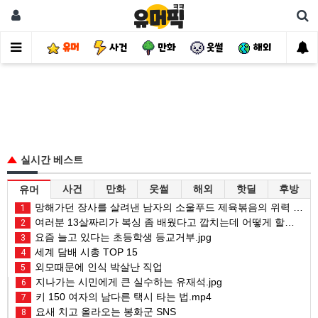
유머
사건
만화
웃썰
해외
핫
실시간 베스트
사건
만화
웃썰
해외
핫딜
후방
유머
망해가던 장사를 살려낸 남자의 소울푸드 제육볶음의 위력 ㅋㅋ
1
여러분 13살짜리가 복싱 좀 배웠다고 깝치는데 어떻게 할까요?
2
요즘 늘고 있다는 초등학생 등교거부.jpg
3
세계 담배 시총 TOP 15
4
외모때문에 인식 박살난 직업
5
지나가는 시민에게 큰 실수하는 유재석.jpg
6
키 150 여자의 남다른 택시 타는 법.mp4
7
요새 치고 올라오는 봉화군 SNS
8