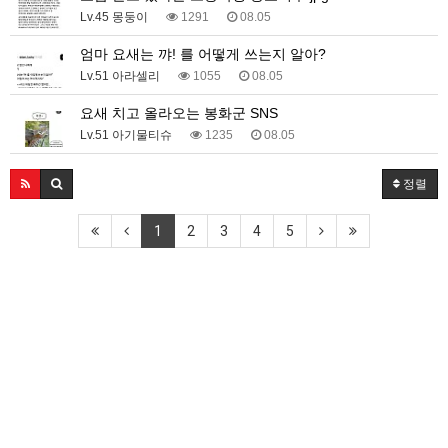
Lv.45 몽둥이
1291
08.05
엄마 요새는 꺄! 를 어떻게 쓰는지 알아?
Lv.51 아라셀리
1055
08.05
요새 치고 올라오는 봉화군 SNS
Lv.51 아기물티슈
1235
08.05
정렬
1
2
3
4
5